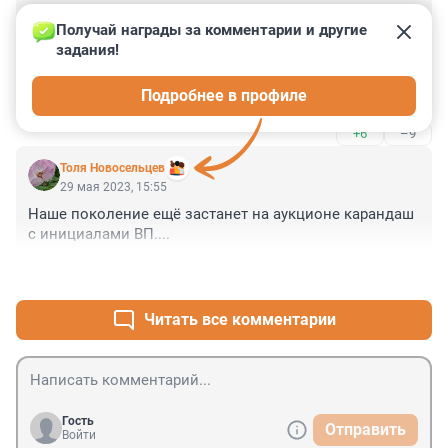
Гость
29 мая 2023, 16:00
Получай награды за комментарии и другие 
задания!
Реабилитация фашизма. Европа уже не скрывает 
свою тоску по нацистскому прошлому . Интересно 
Подробнее в профиле
Шольц уже привёл в порядок дедов мундир, надеть 
на праздник победы Украины?
+6
–9
Толя Новосельцев
29 мая 2023, 15:55
Наше поколение ещё застанет на аукционе карандаш 
с инициалами ВП....
+6
–1
Читать все комментарии
Гость
Отправить
Войти