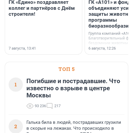
ГК «Едино» поздравляет
ГК «А101» и фонд
коллег и партнёров с Днём
объединяют усил
строителя!
защиты животных
программы
биоразнообразия
Группа компаний «А101»
Благотворительный фо
бездомным животным 
заключили соглашение
7 августа, 13:41
6 августа, 12:26
стратегическом сотрудн
ТОП 5
Погибшие и пострадавшие. Что
1
известно о взрыве в центре
Москвы
93 236
217
Галька била в людей, пострадавших грузили
2
в скорые на лежаках. Что происходило в