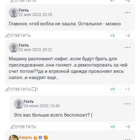
+1
–0
ОТВЕТИТЬ
Гость
22 мая 2023, 20:28
Главное, чтоб вобла не зашла. Остальное - можно
+5
–2
ОТВЕТИТЬ
Гость
22 мая 2023, 20:22
Машину разломают нафиг..если будут брать для 
преследования..они гоняют..а ремонтировать за чей 
счет потом??да и вгрязной одежде провоняет весь 
салон..и накурят еще..
+9
–1
ОТВЕТИТЬ
1
Гость
24 июня 2023, 10:40
Это вас больше всего беспокоит? (
+0
–0
ОТВЕТИТЬ
Xемуль