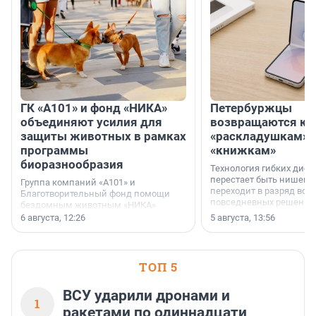
ГК «А101» и фонд «НИКА»
Петербуржцы
объединяют усилия для
возвращаются к
защиты животных в рамках
«раскладушкам» 
программы
«книжкам»
биоразнообразия
Технология гибких дисп
перестает быть нишевы
Группа компаний «А101» и
переходит в разряд вос
Благотворительный фонд помощи
повседневных решений
бездомным животным «НИКА»
заключили соглашение о
6 августа, 12:26
5 августа, 13:56
стратегическом сотрудничестве.
ТОП 5
ВСУ ударили дронами и
1
ракетами по одиннадцати