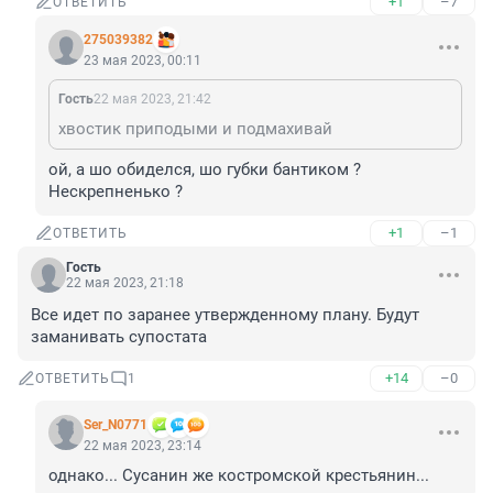
+1
–7
ОТВЕТИТЬ
275039382
23 мая 2023, 00:11
Гость
22 мая 2023, 21:42
хвостик приподыми и подмахивай
ой, а шо обиделся, шо губки бантиком ? 
Нескрепненько ?
+1
–1
ОТВЕТИТЬ
Гость
22 мая 2023, 21:18
Все идет по заранее утвержденному плану. Будут 
заманивать супостата
+14
–0
ОТВЕТИТЬ
1
Ser_N0771
22 мая 2023, 23:14
однако... Сусанин же костромской крестьянин...