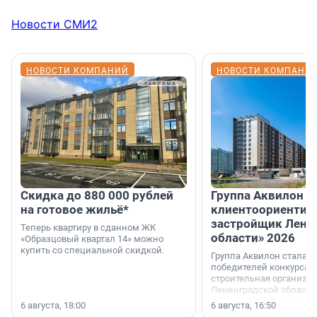
Новости СМИ2
НОВОСТИ КОМПАНИЙ
НОВОСТИ КОМПАНИ
Скидка до 880 000 рублей
Группа Аквилон 
на готовое жильё*
клиентоориентир
застройщик Лени
Теперь квартиру в сданном ЖК
области» 2026
«Образцовый квартал 14» можно
купить со специальной скидкой.
Группа Аквилон стала 
победителей конкурса 
строительная организа
Ленинградской области 
номинации «Самый
6 августа, 18:00
6 августа, 16:50
клиентоориентированн