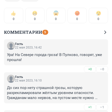
0
0
0
0
0
КОММЕНТАРИИ
5
Гость
22 мая 2023, 16:42
Ура! На Севере города гроза! В Пулково, говорят, уже 
прошла!
+0
–0
Гость
22 мая 2023, 16:10
До сих пор нету страшной грозы, которую 
разрекламировали жёлтым уровнем опасности. 
Гражданам мало нервов, на пустом месте нужно 
добавить. Никогда гроз тут не бывало и дождь не 
+1
–1
шел.