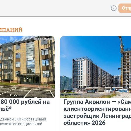
Отп
МПАНИЙ
80 000 рублей на
Группа Аквилон — «Са
льё*
клиентоориентирован
застройщик Ленингра
 сданном ЖК «Образцовый
области» 2026
 купить со специальной