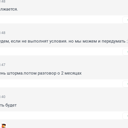
9:48
лжается.
8:48
удем, если не выполнят условия. но мы можем и передумать :
8:47
ень шторма.потом разговор о 2 месяцах
8:40
ть будет
1