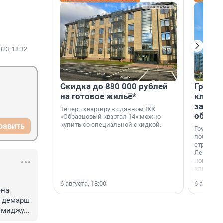
023, 18:32
Скидка до 880 000 рублей
Группа
на готовое жильё*
клиен
застро
Теперь квартиру в сданном ЖК
област
«Образцовый квартал 14» можно
купить со специальной скидкой.
равить
Группа А
победите
строител
Ленингра
номинац
клиенто
застройщ
6 августа, 18:00
6 августа,
области»
на 
 демарш 
миджу...