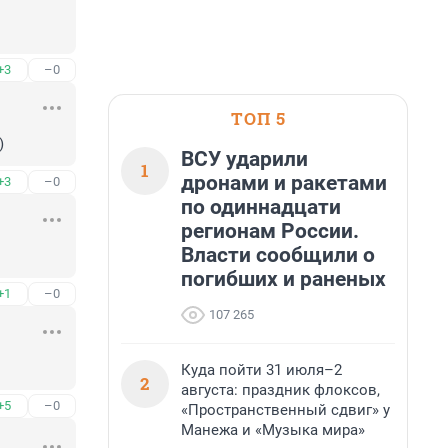
+3
–0
ТОП 5
)
ВСУ ударили
1
дронами и ракетами
+3
–0
по одиннадцати
регионам России.
Власти сообщили о
погибших и раненых
+1
–0
107 265
Куда пойти 31 июля–2
2
августа: праздник флоксов,
+5
–0
«Пространственный сдвиг» у
Манежа и «Музыка мира»