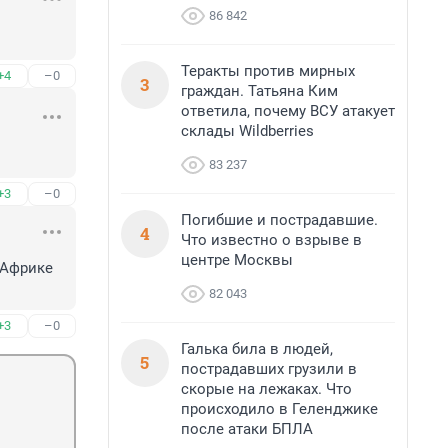
86 842
Теракты против мирных
+4
–0
3
граждан. Татьяна Ким
ответила, почему ВСУ атакует
склады Wildberries
83 237
+3
–0
Погибшие и пострадавшие.
4
Что известно о взрыве в
центре Москвы
 Африке 
82 043
+3
–0
Галька била в людей,
5
пострадавших грузили в
скорые на лежаках. Что
происходило в Геленджике
после атаки БПЛА