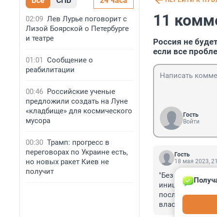
Все
СПБ
24 часа
ПЕРЕЙТИ К ПУ
11 комм
02:09
Лев Лурье поговорит с
Лизой Боярской о Петербурге
и театре
Россия не буде
если все пробл
01:01
Сообщение о
реабилитации
00:46
Российские ученые
предложили создать на Луне
«кладбище» для космического
Гость
мусора
Войти
00:30
Трамп: прогресс в
переговорах по Украине есть,
Гость
но новых ракет Киев не
18 мая 2023, 2
получит
"Без выполнения
Получа
инициативы» реч
после 17 июля."
власти планеты 