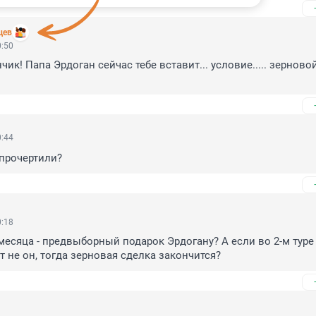
цев
0:50
ик! Папа Эрдоган сейчас тебе вставит... условие..... зерновой
0:44
прочертили?
0:18
месяца - предвыборный подарок Эрдогану? А если во 2-м туре 
 не он, тогда зерновая сделка закончится?