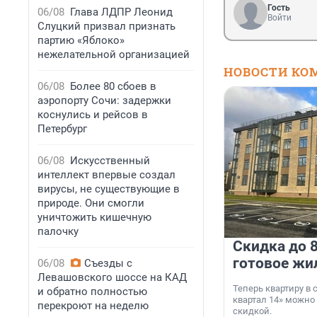
Гость
06/08
Глава ЛДПР Леонид
Войти
Слуцкий призвал признать
партию «Яблоко»
нежелательной организацией
НОВОСТИ КО
06/08
Более 80 сбоев в
аэропорту Сочи: задержки
коснулись и рейсов в
Петербург
06/08
Искусственный
интеллект впервые создал
вирусы, не существующие в
природе. Они смогли
уничтожить кишечную
палочку
Скидка до 8
готовое жи
06/08
Съезды с
Левашовского шоссе на КАД
Теперь квартиру в
и обратно полностью
квартал 14» можно
перекроют на неделю
скидкой.