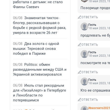
18 мая 2023, 1
работала с детьми: не стало
Фаины Саевич
Позорище продо
ОТВЕТИТЬ
06/08
Знаменитая тикток-
блогер, рассказывавшая о
Гость
борьбе с редкой формой рака,
18 мая 2023, 1
умерла в возрасте 26 лет
продлевать не б
06/08
Два золота с одной
ОТВЕТИТЬ
вышки: Терновой снова
Гость
победил в Париже
18 мая 2023, 1
посмотрите на т
06/08
Politico: обмен
разведданными между США и
ОТВЕТИТЬ
Украиной активизировался
Гость
18 мая 2023, 1
06/08
Июль стал рекордным
для «ЛизаАлерт» в Петербурге
Кто ее спрашива
и Ленобласти по
потерявшимся
ОТВЕТИТЬ
Инкогнито202