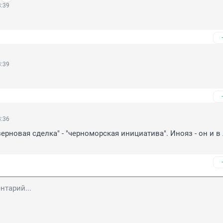
8:39
8:39
8:36
ерновая сделка" - "черноморская инициатива". Инояз - он и в