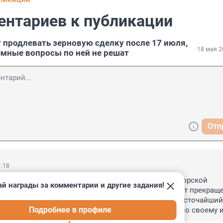
БЛИКАЦИИ
ентариев к публикации
т продлевать зерновую сделку после 17 июля,
18 мая 2
емные вопросы по ней не решат
Отп
1:18
 этих требований ни о каком расширении «черноморской 
й награды за комментарии и другие задания!
и в принципе не идет, а сама договоренность будет прекраще
 Стесняюсь спросить - как отреагировали на этот жесточайший
Подробнее в профиле
Альфа Центавра,получив столь чудовищный удар по своему и