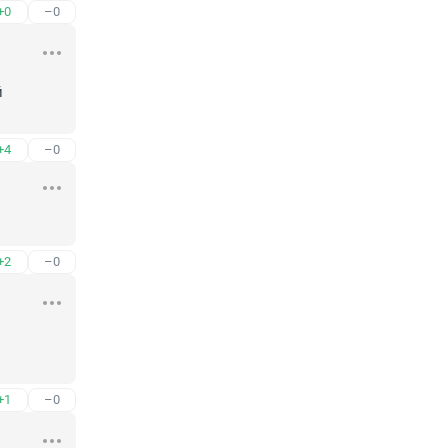
+0
–0
 
+4
–0
+2
–0
+1
–0