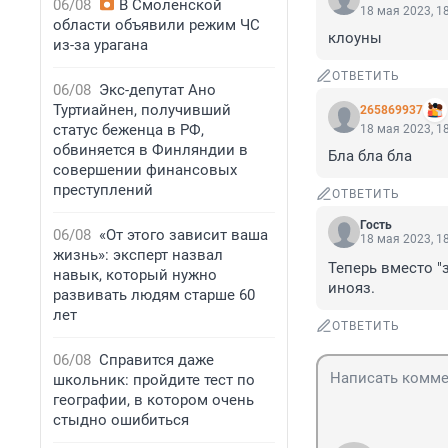
06/08
В Смоленской
18 мая 2023, 1
области объявили режим ЧС
клоуны
из-за урагана
ОТВЕТИТЬ
06/08
Экс-депутат Ано
Туртиайнен, получивший
265869937
статус беженца в РФ,
18 мая 2023, 1
обвиняется в Финляндии в
Бла бла бла
совершении финансовых
преступлений
ОТВЕТИТЬ
Гость
06/08
«От этого зависит ваша
18 мая 2023, 1
жизнь»: эксперт назвал
Теперь вместо "з
навык, который нужно
инояз.
развивать людям старше 60
лет
ОТВЕТИТЬ
06/08
Справится даже
школьник: пройдите тест по
географии, в котором очень
стыдно ошибиться