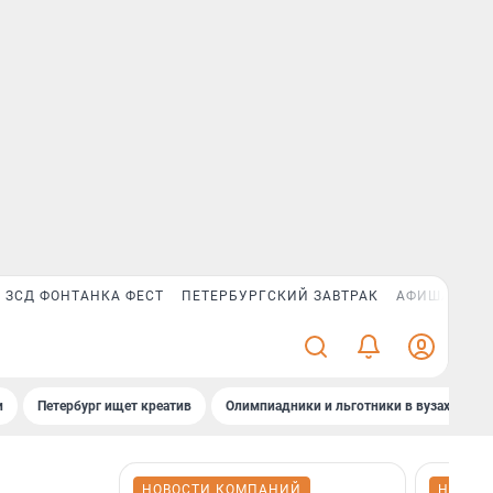
ЗСД ФОНТАНКА ФЕСТ
ПЕТЕРБУРГСКИЙ ЗАВТРАК
АФИША PLUS
и
Петербург ищет креатив
Олимпиадники и льготники в вузах СПб
НОВОСТИ КОМПАНИЙ
НОВОС