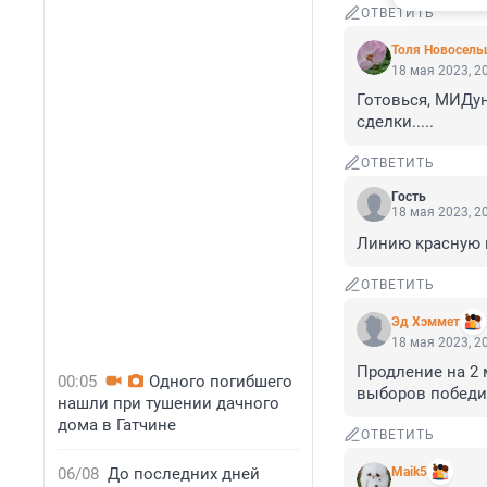
ОТВЕТИТЬ
Толя Новосель
18 мая 2023, 2
Готовься, МИДунч
сделки.....
ОТВЕТИТЬ
Гость
18 мая 2023, 2
Линию красную 
ОТВЕТИТЬ
Эд Хэммет
18 мая 2023, 2
Продление на 2 
00:05
Одного погибшего
выборов победит
нашли при тушении дачного
дома в Гатчине
ОТВЕТИТЬ
06/08
До последних дней
Maik5