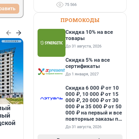
75 566
равить
ПРОМОКОДЫ
Скидка 10% на все
товары
До 31 августа, 2026
Скидка 5% на все
сертификаты
До 1 января, 2027
Скидка 6 000 ₽ от 10
000 ₽, 10 000 ₽ от 15
000 ₽, 20 000 ₽ от 30
000 ₽ и 35 000 ₽ от 50
мый
«Лучший проект КРТ»
000 ₽ на первый и все
ный
Ленобласти — микрорайон
повторные заказы по
дской
«Город Звёзд»
промокоду НАБЕРИ
До 31 августа, 2026
Победителем профессионального конкурса
«Лучшая строительная организация 2025 года»