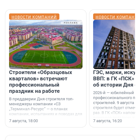
НОВОСТИ КОМПАНИЙ
НОВОСТИ КОМПАНИ
Строители «Образцовых
ГЭС, марки, искус
кварталов» встречают
ВВП: в ГК «ПСК» р
профессиональный
об истории Дня с
праздник на работе
2026-й — юбилейный го
профессионального пр
В преддверии Дня строителя топ-
строителей. 9 августа 2
менеджеры компании «СЗ
строителя будет отмечат
„Терминал-Ресурс“ — о планах
раз. В ГК «ПСК» напомни
компании, испытаниях и поводах для
появился праздник и к
осторожного оптимизма.
7 августа, 18:00
7 августа, 16:20
поменялась роль строит