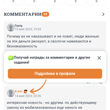
0
0
0
0
0
КОММЕНТАРИИ
50
Гость
15 мая 2023, 19:53
Почему их не наказывают и не ловят, люди жизнью 
за эти деньги рискуют, а сволочи наживаются и 
безнаказанность
+0
–0
Получай награды за комментарии и другие 
задания!
Гость
15 мая 2023, 05:19
Подробнее в профиле
кровавые деньги добра не приносят
+1
–0
X-кот
14 мая 2023, 20:36
интересная новость - но другим. по действующему 
закону из мобилизованных еще никого не 