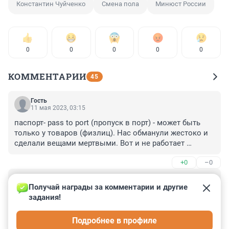
Константин Чуйченко
Смена пола
Минюст России
0
0
0
0
0
КОММЕНТАРИИ
45
Гость
11 мая 2023, 03:15
паспорт- pass to port (пропуск в порт) - может быть 
только у товаров (физлиц). Нас обманули жестоко и 
сделали вещами мертвыми. Вот и не работает 
конституция на таких. умные просекли , что пора 
+0
–0
растождествлять себя с паспортом. Мощнейшая 
юридическая афера века. Паспорта могут быть у 
Гость
машины, у фена и тд. но никак не у Человека. хотя те 
10 мая 2023, 17:58
Получай награды за комментарии и другие 
кто принял жижу - вещи навечно, собственность 
задания!
Лишь бы паспорта да прописку не запрещали. Как мы 
корпораций мировых
холопы без паспортов и прописок жить будем. 
Подробнее в профиле
Паспорта и прописки нужны в век цифровых 