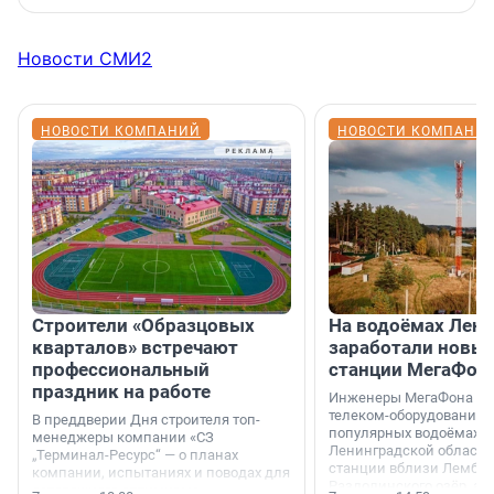
Новости СМИ2
НОВОСТИ КОМПАНИЙ
НОВОСТИ КОМПАНИ
Строители «Образцовых
На водоёмах Лен
кварталов» встречают
заработали новы
профессиональный
станции МегаФон
праздник на работе
Инженеры МегаФона ус
телеком-оборудование 
В преддверии Дня строителя топ-
популярных водоёмах
менеджеры компании «СЗ
Ленинградской области
„Терминал-Ресурс“ — о планах
станции вблизи Лембол
компании, испытаниях и поводах для
Раздолинского озёр, а 
осторожного оптимизма.