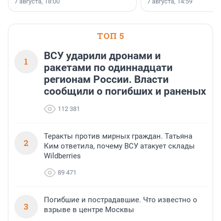
7 августа, 18:00
7 августа, 14:59
недалеко от Большого Т
водопада.
ТОП 5
ВСУ ударили дронами и
1
ракетами по одиннадцати
регионам России. Власти
сообщили о погибших и раненых
112 381
Теракты против мирных граждан. Татьяна
2
Ким ответила, почему ВСУ атакует склады
Wildberries
89 471
Погибшие и пострадавшие. Что известно о
3
взрыве в центре Москвы