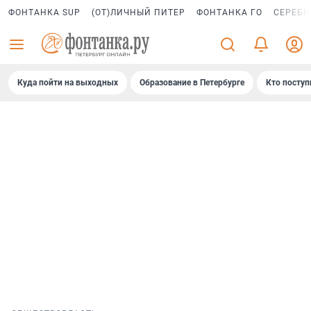
ФОНТАНКА SUP
(ОТ)ЛИЧНЫЙ ПИТЕР
ФОНТАНКА ГО
СЕРЕБР
Куда пойти на выходных
Образование в Петербурге
Кто поступ