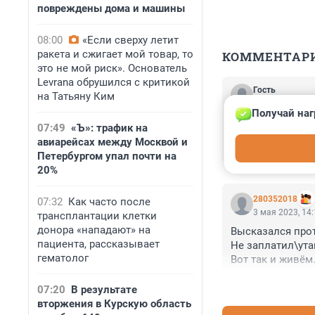
повреждены дома и машины
08:00
«Если сверху летит
ракета и сжигает мой товар, то
КОММЕНТАР
это не мой риск». Основатель
Levrana обрушился с критикой
Гость
на Татьяну Ким
3 мая 2023, 14
Получай наг
Молодец, девушк
07:49
«Ъ»: трафик на
Утерла на форум
авиарейсах между Москвой и
Сейчас от завис
Петербургом упал почти на
20%
280352018
07:32
Как часто после
3 мая 2023, 14
трансплантации клетки
донора «нападают» на
Высказался прот
пациента, рассказывает
Не заплатил\утаи
гематолог
Вот так и живём.
07:20
В результате
вторжения в Курскую область