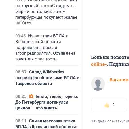
09:03
«Фонтанка» приглашает
на круглый стол «С видом на
море и не только: зачем
петербуржцы покупают жилье
на Юге»
08:45
Из-за атаки БПЛА в
Воронежской области
повреждены дома и
агропредприятия. Объявлена
Больше новост
ракетная опасность
online»
. Подпис
08:37
Склад Wildberries
повреждён обломками БПЛА в
Ваганов
Тверской области
08:25
Тепло, тепло, горячо.
До Петербурга дотянулся
0
циклон — что ждать
08:11
Самая массовая атака
Увидели опечатку? В
БПЛА в Ярославской области: