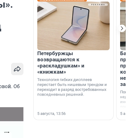
ы».
д
Петербуржцы
Банк К
возвращаются к
програ
«раскладушкам» и
приоб
«книжкам»
комме
недви
Технология гибких дисплеев
застр
перестает быть нишевым трендом и
овой. Об
переходит в разряд востребованных
Покупка 
повседневных решений.
недвижи
инструме
предприн
офис, ск
5 августа, 13:56
5 августа,
или гото
успех сд
выбора о
финанси