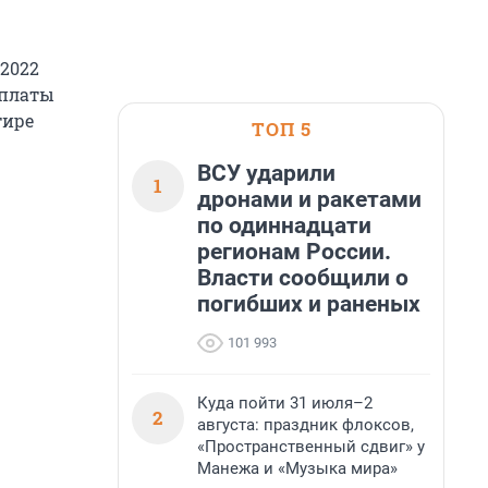
2022
уплаты
тире
ТОП 5
ВСУ ударили
1
дронами и ракетами
по одиннадцати
регионам России.
Власти сообщили о
погибших и раненых
101 993
Куда пойти 31 июля–2
2
августа: праздник флоксов,
«Пространственный сдвиг» у
Манежа и «Музыка мира»