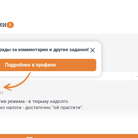
ИИ
3
:26
рады за комментарии и другие задания!
а!

е Фонтанки многим нищебродам нос. 

Подробнее в профиле
ти слюной исходят
:11
ив режима - в тюрьму надолго.

л налоги - достаточно "ой прастити".

..