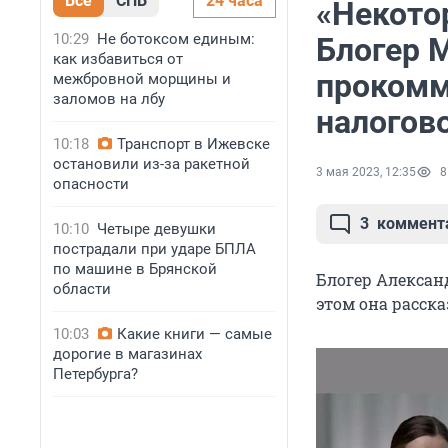
Все
СПБ
24 часа
«Некото
10:29
Не ботоксом единым:
Блогер 
как избавиться от
прокомм
межбровной морщины и
заломов на лбу
налогов
10:18
Транспорт в Ижевске
остановили из-за ракетной
3 мая 2023, 12:35
8
опасности
3
коммент
10:10
Четыре девушки
пострадали при ударе БПЛА
по машине в Брянской
Блогер Алексан
области
этом она расск
10:03
Какие книги — самые
дорогие в магазинах
Петербурга?