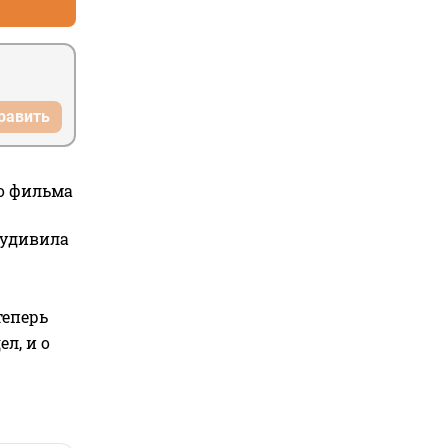
равить
го фильма
 удивила
теперь
л, и о