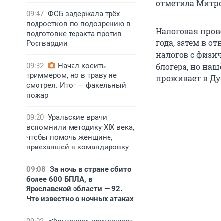
отметила Митро
09:47
ФСБ задержала трёх
подростков по подозрению в
Налоговая пров
подготовке теракта против
года, затем в о
Росгвардии
налогов с физич
09:32
Начал косить
блогера, но на
триммером, но в траву не
проживает в Ду
смотрел. Итог — факельный
пожар
09:20
Уральские врачи
вспомнили методику XIX века,
чтобы помочь женщине,
приехавшей в командировку
09:08
За ночь в стране сбито
более 600 БПЛА, в
Ярославской области — 92.
Что известно о ночных атаках