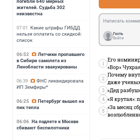
погибли 640 мирных
жителей. Судьба 302
неизвестна
07:01
Какие штрафы ГИБДД
нельзя оплатить со скидкой:
Гость
Войти
список
06:52
Летчики пропавшего
Его номинир
в Сибири самолета из
1
«Вор» Чухра
Ленобласти эвакуированы
Почему внут
2
06:39
ФНС ликвидировала
даже учены
ИП Земфиры*
3
«Дед разбуш
4
«Я крутая»:
06:25
Петербург вышел на
«За месяц сб
пик тепла
5
возлюбленной
06:06
На подлете к Москве
сбивают беспилотники