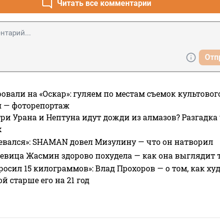
Читать все комментарии
Отп
овали на «Оскар»: гуляем по местам съемок культово
я — фоторепортаж
ри Урана и Нептуна идут дожди из алмазов? Разгадка
х
евался»: SHAMAN довел Мизулину — что он натворил
 певица Жасмин здорово похудела — как она выглядит 
росил 15 килограммов»: Влад Прохоров — о том, как худе
 старше его на 21 год