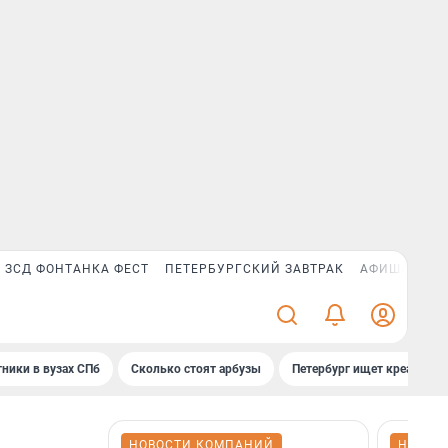
ЗСД ФОНТАНКА ФЕСТ
ПЕТЕРБУРГСКИЙ ЗАВТРАК
АФИША PLUS
ники в вузах СПб
Сколько стоят арбузы
Петербург ищет креатив
НОВОСТИ КОМПАНИЙ
НОВОС