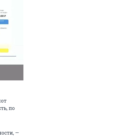
шот
ть, по
ности, —