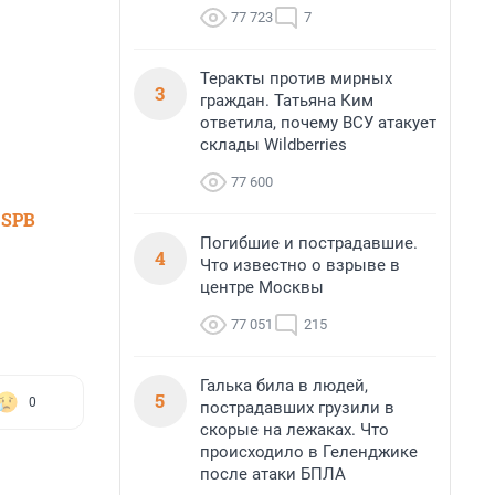
77 723
7
Теракты против мирных
3
граждан. Татьяна Ким
ответила, почему ВСУ атакует
склады Wildberries
77 600
 SPB
Погибшие и пострадавшие.
4
Что известно о взрыве в
центре Москвы
77 051
215
Галька била в людей,
5
0
пострадавших грузили в
скорые на лежаках. Что
происходило в Геленджике
после атаки БПЛА