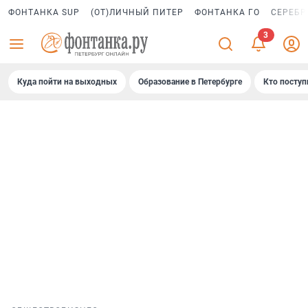
ФОНТАНКА SUP
(ОТ)ЛИЧНЫЙ ПИТЕР
ФОНТАНКА ГО
СЕРЕБР
Куда пойти на выходных
Образование в Петербурге
Кто поступ