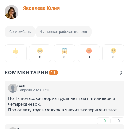
Яковлева Юлия
Совкомбанк
4-дневная рабочая неделя
0
0
0
0
0
КОММЕНТАРИИ
18
Гость
6 апреля 2023, 17:05
По Тк почасовая норма труда нет там пятидневок и 
четырёхдневок.

Про оплату труда молчок а значит эксперимент этот 
обычное сокращение Фот под видом якобы 
+0
–0
общественной пользы:)