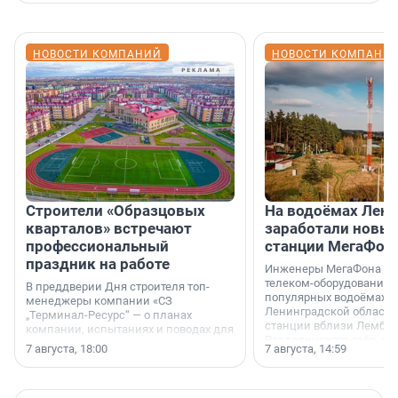
НОВОСТИ КОМПАНИЙ
НОВОСТИ КОМПАНИ
Строители «Образцовых
На водоёмах Лен
кварталов» встречают
заработали новы
профессиональный
станции МегаФон
праздник на работе
Инженеры МегаФона ус
телеком-оборудование 
В преддверии Дня строителя топ-
популярных водоёмах
менеджеры компании «СЗ
Ленинградской области
„Терминал-Ресурс“ — о планах
станции вблизи Лембол
компании, испытаниях и поводах для
Раздолинского озёр, а 
осторожного оптимизма.
7 августа, 18:00
7 августа, 14:59
недалеко от Большого Т
водопада.