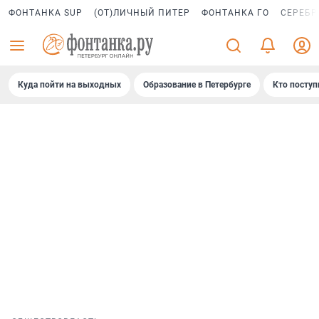
ФОНТАНКА SUP
(ОТ)ЛИЧНЫЙ ПИТЕР
ФОНТАНКА ГО
СЕРЕБР
Куда пойти на выходных
Образование в Петербурге
Кто поступ