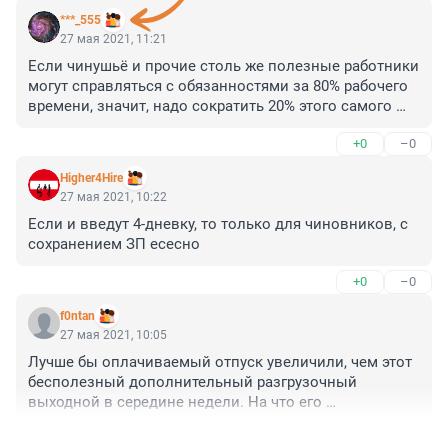
***_555
27 мая 2021, 11:21
Если чинушьё и прочие столь же полезные работники 
могут справляться с обязанностями за 80% рабочего 
времени, значит, надо сократить 20% этого самого 
чинушья.
+0
–0
Higher4Hire
27 мая 2021, 10:22
Если и введут 4-дневку, то только для чиновников, с 
сохранением ЗП есесно
+0
–0
f0ntan
27 мая 2021, 10:05
Лучше бы оплачиваемый отпуск увеличили, чем этот 
бесполезный дополнительный разгрузочный 
выходной в середине недели. На что его 
использовать? В отпуск никуда не уехать. В общем, у 
+0
–0
наших депутатов, в мозгах одни опилки или солома. 