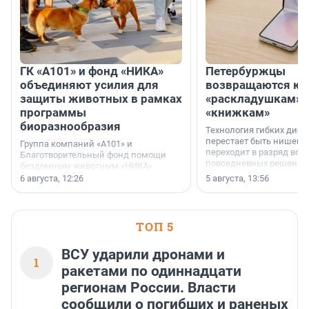
ГК «А101» и фонд «НИКА»
Петербуржцы
объединяют усилия для
возвращаются к
защиты животных в рамках
«раскладушкам» 
программы
«книжкам»
биоразнообразия
Технология гибких дисп
перестает быть нишевы
Группа компаний «А101» и
переходит в разряд вос
Благотворительный фонд помощи
повседневных решений
бездомным животным «НИКА»
заключили соглашение о
6 августа, 12:26
5 августа, 13:56
стратегическом сотрудничестве.
ТОП 5
ВСУ ударили дронами и
1
ракетами по одиннадцати
регионам России. Власти
сообщили о погибших и раненых