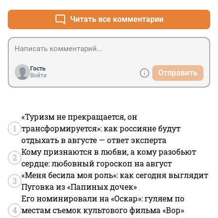
Если так уж растет производительность труда - так 
увеличивайте оплачиваемый отпуск до 1,5-2 месяцев, 
Читать все комментарии
а не добавляйте в середине недели этот бесполезный 
выходной
Гость
Отправить
Войти
«Туризм не прекращается, он
1
трансформируется»: как россияне будут
отдыхать в августе — ответ эксперта
Кому признаются в любви, а кому разобьют
2
сердце: любовный гороскоп на август
«Меня бесила моя роль»: как сегодня выглядит
3
Пуговка из «Папиных дочек»
Его номинировали на «Оскар»: гуляем по
4
местам съемок культового фильма «Вор»