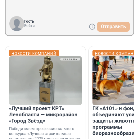
Гость
Войти
Отправить
НОВОСТИ КОМПАНИЙ
НОВОСТИ КОМПАНИ
«Лучший проект КРТ»
ГК «А101» и фонд
Ленобласти — микрорайон
объединяют усил
«Город Звёзд»
защиты животных
программы
Победителем профессионального
биоразнообразия
конкурса «Лучшая строительная
организация 2025 года» в номинации