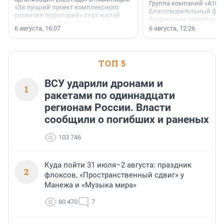
Группа компаний «А101»
«За лучший проект комплексного
Благотворительный фо
развития территорий» стал жилой
бездомным животным 
микрорайон «Город Звёзд».
заключили соглашение
6 августа, 16:07
6 августа, 12:26
стратегическом сотрудн
ТОП 5
ВСУ ударили дронами и
1
ракетами по одиннадцати
регионам России. Власти
сообщили о погибших и раненых
103 746
Куда пойти 31 июля–2 августа: праздник
2
флоксов, «Пространственный сдвиг» у
Манежа и «Музыка мира»
80 470
7