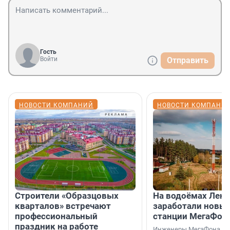
Гость
Войти
Отправить
НОВОСТИ КОМПАНИЙ
НОВОСТИ КОМПАНИ
Строители «Образцовых
На водоёмах Лен
кварталов» встречают
заработали новы
профессиональный
станции МегаФон
праздник на работе
Инженеры МегаФона ус