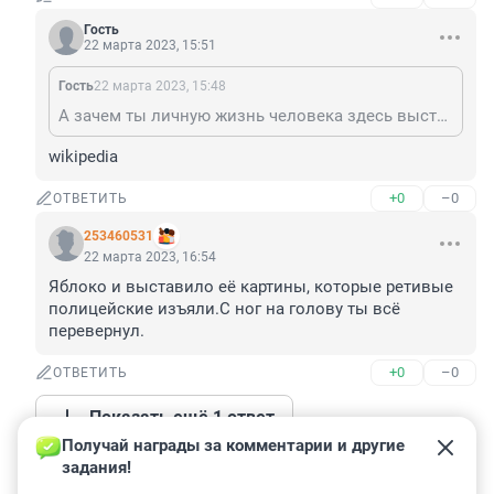
Гость
22 марта 2023, 15:51
Гость
22 марта 2023, 15:48
А зачем ты личную жизнь человека здесь выставляешь напоказ ?
wikipedia
+0
–0
ОТВЕТИТЬ
253460531
22 марта 2023, 16:54
Яблоко и выставило её картины, которые ретивые 
полицейские изъяли.С ног на голову ты всё 
перевернул.
+0
–0
ОТВЕТИТЬ
Показать ещё 1 ответ
Получай награды за комментарии и другие 
задания!
Гость
22 марта 2023, 15:09