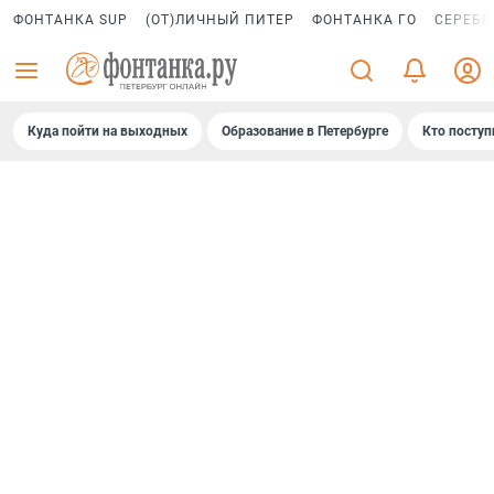
ФОНТАНКА SUP
(ОТ)ЛИЧНЫЙ ПИТЕР
ФОНТАНКА ГО
СЕРЕБР
Куда пойти на выходных
Образование в Петербурге
Кто поступ