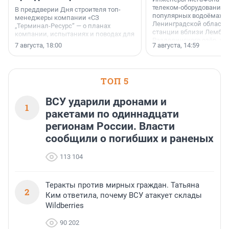
телеком-оборудование 
В преддверии Дня строителя топ-
популярных водоёмах
менеджеры компании «СЗ
Ленинградской области
„Терминал-Ресурс“ — о планах
станции вблизи Лембол
компании, испытаниях и поводах для
Раздолинского озёр, а 
осторожного оптимизма.
7 августа, 18:00
7 августа, 14:59
недалеко от Большого Т
водопада.
ТОП 5
ВСУ ударили дронами и
1
ракетами по одиннадцати
регионам России. Власти
сообщили о погибших и раненых
113 104
Теракты против мирных граждан. Татьяна
2
Ким ответила, почему ВСУ атакует склады
Wildberries
90 202