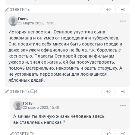
+0
–0
ОТВЕТИТЬ
Гость
22 марта 2023, 15:35
История непростая - Осипова упустила сына 
наркомана и он умер от недоедания и туберкулеза. 
Она посвятила себя миссии быть совестью города и 
даже замужем официально не была, т.к. боролась с 
косностью. Плакаты Осиповой сродни фильмам 
ужасов и, зная ее жизнь, ей бы посочувствовать, 
помочь материально, накормить и одеть старушку. А 
не устраивать перформансы для лоснящихся 
яблочных дядей.
+0
–0
ОТВЕТИТЬ
4
Гость
22 марта 2023, 15:48
А зачем ты личную жизнь человека здесь 
выставляешь напоказ ?
+0
–0
ОТВЕТИТЬ