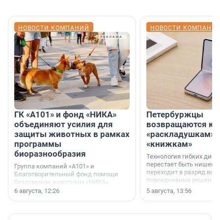
НОВОСТИ КОМПАНИЙ
НОВОСТИ КОМПАНИ
ГК «А101» и фонд «НИКА»
Петербуржцы
объединяют усилия для
возвращаются к
защиты животных в рамках
«раскладушкам» 
программы
«книжкам»
биоразнообразия
Технология гибких дисп
перестает быть нишевы
Группа компаний «А101» и
переходит в разряд вос
Благотворительный фонд помощи
повседневных решений
бездомным животным «НИКА»
заключили соглашение о
6 августа, 12:26
5 августа, 13:56
стратегическом сотрудничестве.