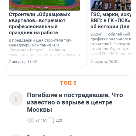
Строители «Образцовых
ГЭС, марки, искус
кварталов» встречают
ВВП: в ГК «ПСК» р
профессиональный
об истории Дня с
праздник на работе
2026-й — юбилейный го
профессионального пр
В преддверии Дня строителя топ-
строителей. 9 августа 2
менеджеры компании «СЗ
строителя будет отмечат
„Терминал-Ресурс“ — о планах
раз. В ГК «ПСК» напомни
компании, испытаниях и поводах для
появился праздник и к
осторожного оптимизма.
7 августа, 18:00
7 августа, 16:20
поменялась роль строит
ТОП 5
Погибшие и пострадавшие. Что
1
известно о взрыве в центре
Москвы
97 151
220