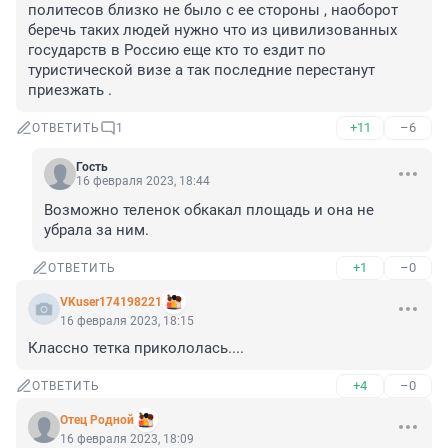
политесов близко не было с ее стороны , наоборот 
беречь таких людей нужно что из цивилизованных 
государств в Россию еще кто то ездит по 
туристической визе а так последние перестанут 
приезжать .
+11
–6
ОТВЕТИТЬ
1
Гость
16 февраля 2023, 18:44
Возможно теленок обкакал площадь и она не 
убрала за ним.
+1
–0
ОТВЕТИТЬ
VKuser174198221
16 февраля 2023, 18:15
Классно тетка прикололась....
+4
–0
ОТВЕТИТЬ
Отец Родной
16 февраля 2023, 18:09