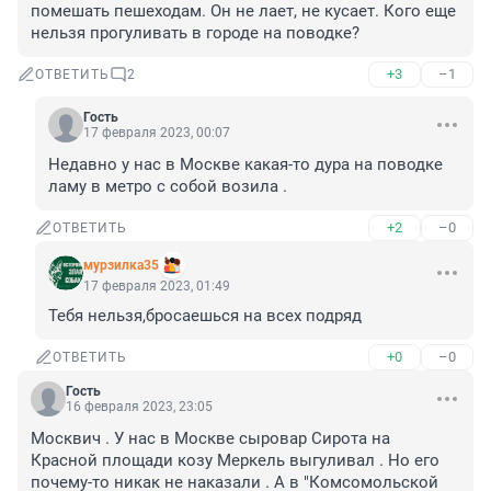
помешать пешеходам. Он не лает, не кусает. Кого еще 
нельзя прогуливать в городе на поводке?
+3
–1
ОТВЕТИТЬ
2
Гость
17 февраля 2023, 00:07
Недавно у нас в Москве какая-то дура на поводке 
ламу в метро с собой возила .
+2
–0
ОТВЕТИТЬ
мурзилка35
17 февраля 2023, 01:49
Тебя нельзя,бросаешься на всех подряд
+0
–0
ОТВЕТИТЬ
Гость
16 февраля 2023, 23:05
Москвич . У нас в Москве сыровар Сирота на 
Красной площади козу Меркель выгуливал . Но его 
почему-то никак не наказали . А в "Комсомольской 