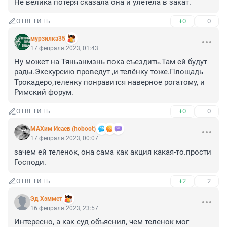
Не велика потеря сказала она и улетела в закат.
+0
–0
ОТВЕТИТЬ
мурзилка35
17 февраля 2023, 01:43
Ну может на Тяньанмзнь пока съездить.Там ей будут 
рады.Экскурсию проведут ,и телёнку тоже.Площадь 
Трокадеро,теленку понравится наверное рогатому, и 
Римский форум.
+0
–0
ОТВЕТИТЬ
МАХим Исаев (hoboot)
17 февраля 2023, 00:07
зачем ей теленок, она сама как акция какая-то.прости 
Господи.
+2
–2
ОТВЕТИТЬ
Эд Хэммет
16 февраля 2023, 23:57
Интересно, а как суд объяснил, чем теленок мог 