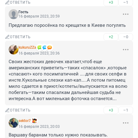
+3
–1
ОТВЕТИТЬ
Гость
16 февраля 2023, 20:59
Предлагаю поросёнка по крещатке в Киеве погулять
+2
–0
ОТВЕТИТЬ
kukuruZZa
16 февраля 2023, 20:36
Своих жестоких девочек хватает,чтоб еще 
американских приветить—таких «спасалок» ,которые 
«спасают» кого посимпатичней …..для своих селфи в 
инсте.Кукольные слезки кап-кап…..А потом питомец 
мило сдается в приют/котлеты/выпускается на волю 
побегать—таким спасалкам дальнейшая судьба не 
интересна.А вот миленькая фоточка останется….
+3
–1
ОТВЕТИТЬ
sektor7
16 февраля 2023, 20:03
Варшаву баранам только нужно показывать. 
