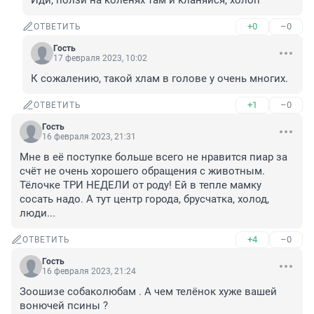
Иди, ползи на коленях там и кланяйся, холоп
+0
–0
ОТВЕТИТЬ
Гость
17 февраля 2023, 10:02
К сожалению, такой хлам в голове у очень многих.
+1
–0
ОТВЕТИТЬ
Гость
16 февраля 2023, 21:31
Мне в её поступке больше всего не нравится пиар за 
счёт не очень хорошего обращения с животным. 
Тёлочке ТРИ НЕДЕЛИ от роду! Ей в тепле мамку 
сосать надо. А тут центр города, брусчатка, холод, 
люди...
+4
–0
ОТВЕТИТЬ
Гость
16 февраля 2023, 21:24
Зоошизе собаколюбам . А чем телёнок хуже вашей 
вонючей псины ?