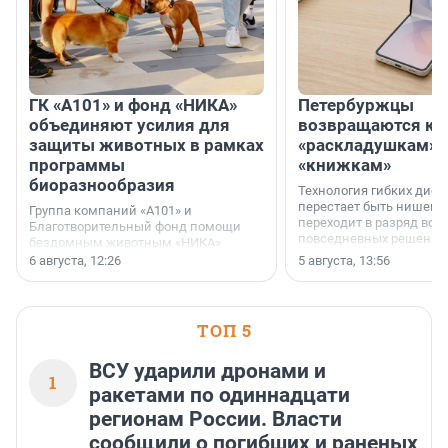
ГК «А101» и фонд «НИКА»
Петербуржцы
объединяют усилия для
возвращаются к
защиты животных в рамках
«раскладушкам» 
программы
«книжкам»
биоразнообразия
Технология гибких дисп
перестает быть нишевы
Группа компаний «А101» и
переходит в разряд вос
Благотворительный фонд помощи
повседневных решений
бездомным животным «НИКА»
заключили соглашение о
6 августа, 12:26
5 августа, 13:56
стратегическом сотрудничестве.
ТОП 5
ВСУ ударили дронами и
1
ракетами по одиннадцати
регионам России. Власти
сообщили о погибших и раненых