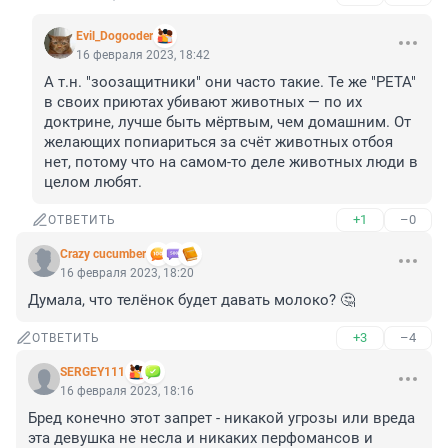
Evil_Dogooder
16 февраля 2023, 18:42
А т.н. "зоозащитники" они часто такие. Те же "PETA" 
в своих приютах убивают животных — по их 
доктрине, лучше быть мёртвым, чем домашним. От 
желающих попиариться за счёт животных отбоя 
нет, потому что на самом-то деле животных люди в 
целом любят.
+1
–0
ОТВЕТИТЬ
Crazy cucumber
16 февраля 2023, 18:20
Думала, что телёнок будет давать молоко? 🤔
+3
–4
ОТВЕТИТЬ
SERGEY111
16 февраля 2023, 18:16
Бред конечно этот запрет - никакой угрозы или вреда 
эта девушка не несла и никаких перфомансов и 