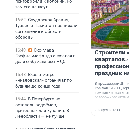
приговорили к колонии, но
там его не ждут
16:52
Саудовская Аравия,
Турция и Пакистан подписали
соглашение в области
обороны
16:49
Экс-глава
Строители 
Госфильмофонда оказался в
кварталов»
деле о «бумажном» НДС
профессио
праздник н
16:48
Вход в метро
«Чкаловская» ограничат по
В преддверии Дня
будням до конца года
компании «СЗ „Тер
компании, испытан
осторожного опти
16:44
В Петербурге не
осталось водоёмов,
7 августа, 18:00
пригодных для купания. В
Ленобласти — не лучше