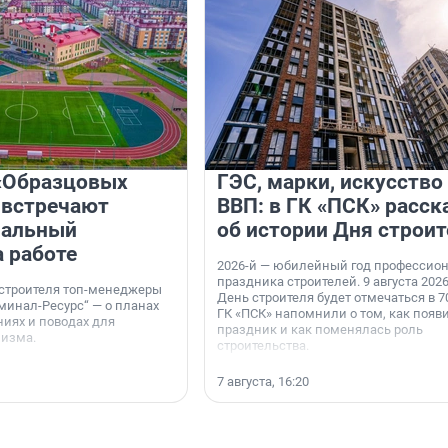
«Образцовых
ГЭС, марки, искусство
 встречают
ВВП: в ГК «ПСК» расск
нальный
об истории Дня строит
а работе
2026-й — юбилейный год профессио
праздника строителей. 9 августа 2026
 строителя топ-менеджеры
День строителя будет отмечаться в 70
минал-Ресурс“ — о планах
ГК «ПСК» напомнили о том, как появ
иях и поводах для
праздник и как поменялась роль
мизма.
строительства.
7 августа, 16:20