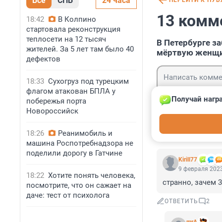
Все
СПБ
24 часа
ПЕРЕЙТИ К ПУ
13 комм
18:42
В Колпино
стартовала реконструкция
теплосети на 12 тысяч
В Петербурге з
жителей. За 5 лет там было 40
мёртвую женщ
дефектов
18:33
Сухогруз под турецким
флагом атакован БПЛА у
Получай нагр
побережья порта
Новороссийск
Гость
Войти
18:26
Реанимобиль и
машина Роспотребнадзора не
поделили дорогу в Гатчине
Kirill77
9 февраля 2023
18:22
Хотите понять человека,
странно, зачем 3
посмотрите, что он сажает на
даче: тест от психолога
ОТВЕТИТЬ
2