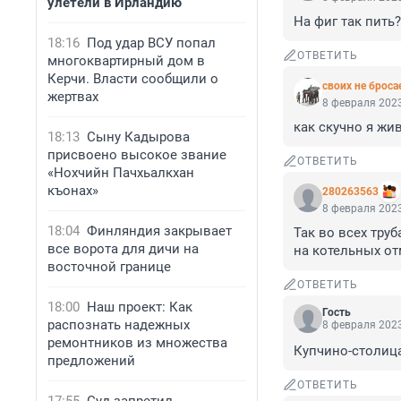
улетели в Ирландию
На фиг так пить?
18:16
Под удар ВСУ попал
ОТВЕТИТЬ
многоквартирный дом в
Керчи. Власти сообщили о
своих не броса
жертвах
8 февраля 2023
как скучно я жи
18:13
Сыну Кадырова
присвоено высокое звание
ОТВЕТИТЬ
«Нохчийн Пачхьалкхан
къонах»
280263563
8 февраля 2023
18:04
Финляндия закрывает
Так во всех тру
все ворота для дичи на
на котельных о
восточной границе
ОТВЕТИТЬ
18:00
Наш проект: Как
Гость
распознать надежных
8 февраля 2023
ремонтников из множества
Купчино-столица 
предложений
ОТВЕТИТЬ