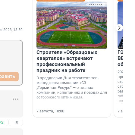
я 2023, 13:50
Строители «Образцовых
ГЭС, м
кварталов» встречают
ВВП: в
профессиональный
об ист
праздник на работе
2026-й —
равить
професси
В преддверии Дня строителя топ-
строителе
менеджеры компании «СЗ
строителя
„Терминал-Ресурс“ — о планах
раз. В ГК
компании, испытаниях и поводах для
появился
осторожного оптимизма.
поменяла
7 августа, 18:00
7 августа,
+2
–0