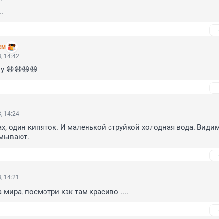
..
ем
, 14:42
ву 😆😆😆😆
, 14:24
бах, один кипяток. И маленькой струйкой холодная вода. Видим
тмывают.
, 14:21
мира, посмотри как там красиво ....