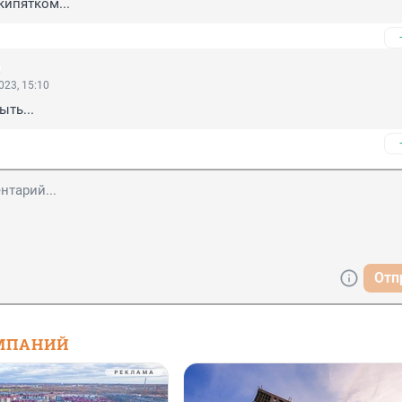
ипятком...
023, 15:10
ть...
Отп
МПАНИЙ