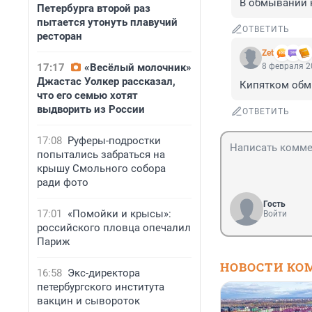
В обмывании к
Петербурга второй раз
пытается утонуть плавучий
ОТВЕТИТЬ
ресторан
Zet
17:17
«Весёлый молочник»
8 февраля 2
Джастас Уолкер рассказал,
Кипятком обмы
что его семью хотят
выдворить из России
ОТВЕТИТЬ
17:08
Руферы-подростки
попытались забраться на
крышу Смольного собора
ради фото
Гость
17:01
«Помойки и крысы»:
Войти
российского пловца опечалил
Париж
НОВОСТИ КО
16:58
Экс-директора
петербургского института
вакцин и сывороток