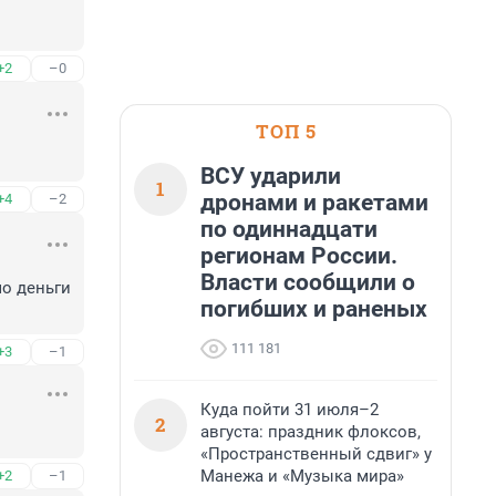
+2
–0
ТОП 5
ВСУ ударили
1
дронами и ракетами
+4
–2
по одиннадцати
регионам России.
Власти сообщили о
о деньги 
погибших и раненых
111 181
+3
–1
Куда пойти 31 июля–2
2
августа: праздник флоксов,
«Пространственный сдвиг» у
Манежа и «Музыка мира»
+2
–1