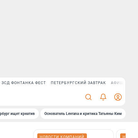
ЗСД ФОНТАНКА ФЕСТ
ПЕТЕРБУРГСКИЙ ЗАВТРАК
АФИША PLUS
рбург ищет креатив
Основатель Levrana и критика Татьяны Ким
Зач
НОВОСТИ КОМПАНИЙ
НОВОС