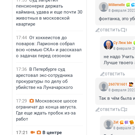
17:55
Суд запретил
Мillemelle
пенсионерке держать
8 февраля 2023
каймана, удава и еще почти 30
животных в московской
фонтанка, это уб
квартире
ОТВЕТИТЬ
1
17:44
От хоккеистов до
Су Люк Ын
поваров: Ларионов собрал
8 февраля 2
всю «семью СКА» и рассказал
о задачах перед сезоном
не надо Учить
Лучше твоего 
17:36
В Петербурге суд
ОТВЕТИТЬ
арестовал экс-сотрудника
прокуратуры по делу об
260781601
убийстве на Луначарского
8 февраля 2023
Так в чём была 
17:29
Московское шоссе
ограничат до конца августа.
ОТВЕТИТЬ
2
Где еще ждать пробок из-за
работ
Zet
8 февраля 2
17:21
В центре