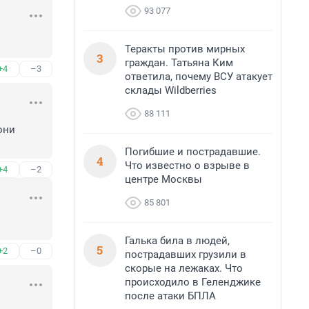
93 077
Теракты против мирных
3
граждан. Татьяна Ким
+4
–3
ответила, почему ВСУ атакует
склады Wildberries
88 111
ни 
Погибшие и пострадавшие.
4
Что известно о взрыве в
+4
–2
центре Москвы
85 801
Галька била в людей,
5
+2
–0
пострадавших грузили в
скорые на лежаках. Что
происходило в Геленджике
после атаки БПЛА