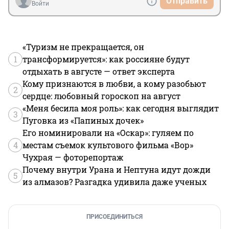
Отправить
тактическое значение был удержан".
Войти
«Туризм не прекращается, он
1
трансформируется»: как россияне будут
отдыхать в августе — ответ эксперта
Кому признаются в любви, а кому разобьют
2
сердце: любовный гороскоп на август
«Меня бесила моя роль»: как сегодня выглядит
3
Пуговка из «Папиных дочек»
Его номинировали на «Оскар»: гуляем по
4
местам съемок культового фильма «Вор»
Чухрая — фоторепортаж
Почему внутри Урана и Нептуна идут дожди
5
из алмазов? Разгадка удивила даже ученых
ПРИСОЕДИНИТЬСЯ