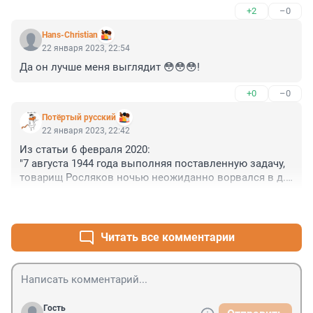
+2
–0
Hans-Christian
22 января 2023, 22:54
Да он лучше меня выглядит 😳😳😳!
+0
–0
Потёртый русский
22 января 2023, 22:42
Из статьи 6 февраля 2020:

"7 августа 1944 года выполняя поставленную задачу, 
товарищ Росляков ночью неожиданно ворвался в д. 
Калнуи и смяв противотанковый заслон противника, 
+1
–0
овладел ею. Противник силами до 15 танков, 
несколько бронетранспортёров и пехоты 
контратаковал подразделение Рослякова. Имея в 
Читать все комментарии
строю 5 танков, Росляков продуманно организовал 
оборону и подпустив врага на близкое расстояние 
открыл интенсивный огонь. Противник потеряв 12 
танков подбитыми и уничтоженными вынужден был 
отступить. Населённый пункт имеющий важное 
Гость