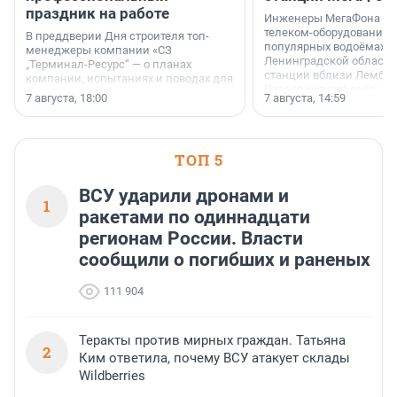
праздник на работе
Инженеры МегаФона ус
телеком-оборудование 
В преддверии Дня строителя топ-
популярных водоёмах
менеджеры компании «СЗ
Ленинградской области
„Терминал-Ресурс“ — о планах
станции вблизи Лембол
компании, испытаниях и поводах для
Раздолинского озёр, а 
осторожного оптимизма.
7 августа, 18:00
7 августа, 14:59
недалеко от Большого Т
водопада.
ТОП 5
ВСУ ударили дронами и
1
ракетами по одиннадцати
регионам России. Власти
сообщили о погибших и раненых
111 904
Теракты против мирных граждан. Татьяна
2
Ким ответила, почему ВСУ атакует склады
Wildberries