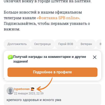
Окончил войну в городе Штеттин на Балтике.
Больше новостей в нашем официальном
телеграм-канале
«Фонтанка SPB online»
.
Подписывайтесь, чтобы первыми узнавать о
важном.
Долгожитель
Сестрорецк
Герой ВОВ
Ветеран
Вет
Получай награды за комментарии и другие 
задания!
0
0
0
0
0
Подробнее в профиле
КОММЕНТАРИИ
15
hyperborean
22 января 2023, 22:59
крепкого здоровья и ясного ума