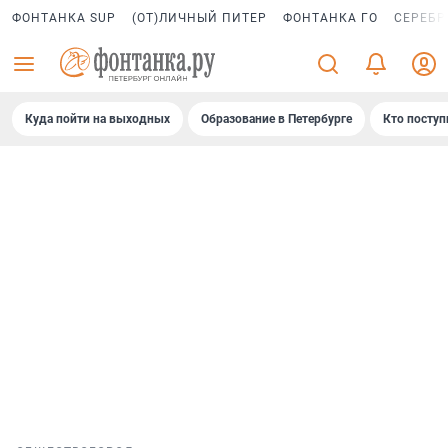
ФОНТАНКА SUP
(ОТ)ЛИЧНЫЙ ПИТЕР
ФОНТАНКА ГО
СЕРЕБР
Куда пойти на выходных
Образование в Петербурге
Кто поступ