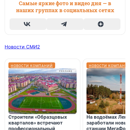
Самые яркие фото и видео дня — в
наших группах в социальных сетях
Новости СМИ2
НОВОСТИ КОМПАНИЙ
НОВОСТИ КОМПАНИ
Строители «Образцовых
На водоёмах Лен
кварталов» встречают
заработали новы
профессиональный
станции МегаФон