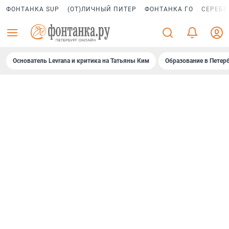
ФОНТАНКА SUP
(ОТ)ЛИЧНЫЙ ПИТЕР
ФОНТАНКА ГО
СЕРЕБР
Основатель Levrana и критика на Татьяны Ким
Образование в Петер