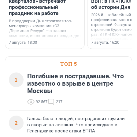
кварталов» встречают
ВВП: в ГК «ПСК» р
профессиональный
об истории Дня с
праздник на работе
2026-й — юбилейный го
профессионального пр
В преддверии Дня строителя топ-
строителей. 9 августа 2
менеджеры компании «СЗ
строителя будет отмечат
„Терминал-Ресурс“ — о планах
раз. В ГК «ПСК» напомни
компании, испытаниях и поводах для
появился праздник и к
осторожного оптимизма.
7 августа, 18:00
7 августа, 16:20
поменялась роль строит
ТОП 5
Погибшие и пострадавшие. Что
1
известно о взрыве в центре
Москвы
92 567
217
Галька била в людей, пострадавших грузили
2
в скорые на лежаках. Что происходило в
Геленджике после атаки БПЛА