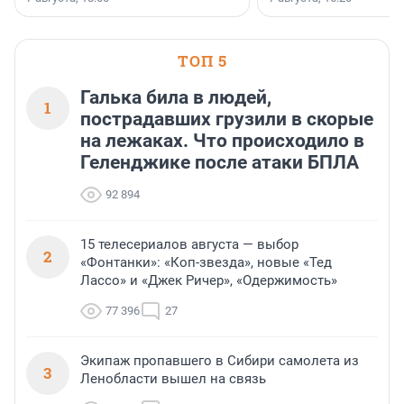
поменялась роль строит
ТОП 5
Галька била в людей,
1
пострадавших грузили в скорые
на лежаках. Что происходило в
Геленджике после атаки БПЛА
92 894
15 телесериалов августа — выбор
2
«Фонтанки»: «Коп-звезда», новые «Тед
Лассо» и «Джек Ричер», «Одержимость»
77 396
27
Экипаж пропавшего в Сибири самолета из
3
Ленобласти вышел на связь