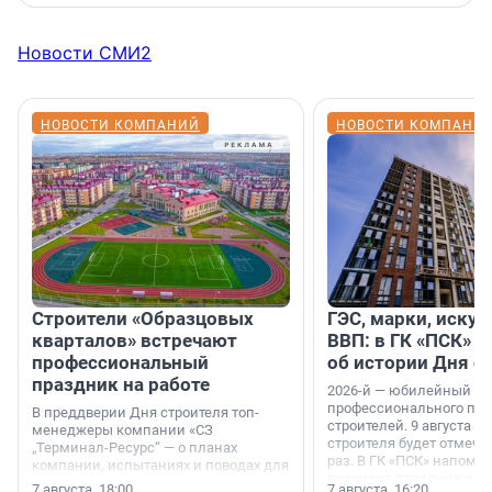
Новости СМИ2
НОВОСТИ КОМПАНИЙ
НОВОСТИ КОМПАНИ
Строители «Образцовых
ГЭС, марки, искус
кварталов» встречают
ВВП: в ГК «ПСК» р
профессиональный
об истории Дня с
праздник на работе
2026-й — юбилейный го
профессионального пр
В преддверии Дня строителя топ-
строителей. 9 августа 2
менеджеры компании «СЗ
строителя будет отмечат
„Терминал-Ресурс“ — о планах
раз. В ГК «ПСК» напомни
компании, испытаниях и поводах для
появился праздник и к
осторожного оптимизма.
7 августа, 18:00
7 августа, 16:20