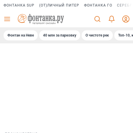
ФОНТАНКА SUP
(ОТ)ЛИЧНЫЙ ПИТЕР
ФОНТАНКА ГО
СЕРЕБР
Фонтан на Неве
40 млн за парковку
О чистоте рек
Топ-10, 