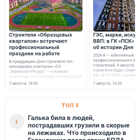
Строители «Образцовых
ГЭС, марки, искус
кварталов» встречают
ВВП: в ГК «ПСК» р
профессиональный
об истории Дня с
праздник на работе
2026-й — юбилейный го
профессионального пр
В преддверии Дня строителя топ-
строителей. 9 августа 2
менеджеры компании «СЗ
строителя будет отмечат
„Терминал-Ресурс“ — о планах
раз. В ГК «ПСК» напомни
компании, испытаниях и поводах для
появился праздник и к
осторожного оптимизма.
7 августа, 18:00
7 августа, 16:20
поменялась роль строит
ТОП 5
Галька била в людей,
1
пострадавших грузили в скорые
на лежаках. Что происходило в