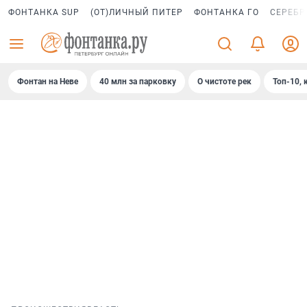
ФОНТАНКА SUP
(ОТ)ЛИЧНЫЙ ПИТЕР
ФОНТАНКА ГО
СЕРЕБР
Фонтан на Неве
40 млн за парковку
О чистоте рек
Топ-10, 