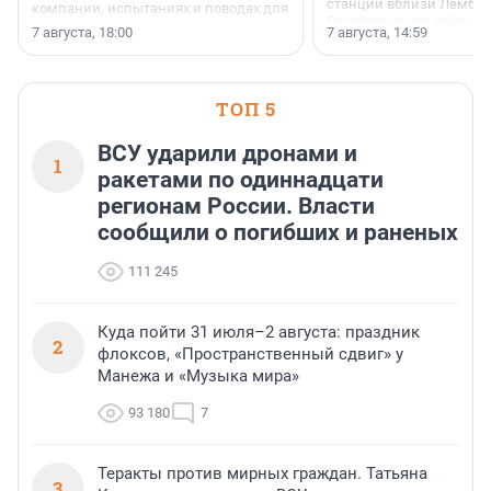
станции вблизи Лембол
компании, испытаниях и поводах для
Раздолинского озёр, а 
осторожного оптимизма.
7 августа, 18:00
7 августа, 14:59
недалеко от Большого Т
водопада.
ТОП 5
ВСУ ударили дронами и
1
ракетами по одиннадцати
регионам России. Власти
сообщили о погибших и раненых
111 245
Куда пойти 31 июля–2 августа: праздник
2
флоксов, «Пространственный сдвиг» у
Манежа и «Музыка мира»
93 180
7
Теракты против мирных граждан. Татьяна
3