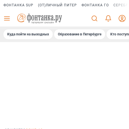
ФОНТАНКА SUP
(ОТ)ЛИЧНЫЙ ПИТЕР
ФОНТАНКА ГО
СЕРЕБР
Куда пойти на выходных
Образование в Петербурге
Кто поступ