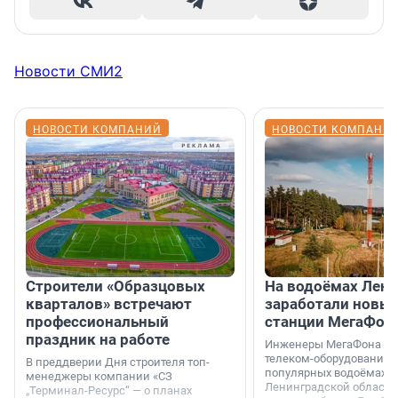
Новости СМИ2
НОВОСТИ КОМПАНИЙ
НОВОСТИ КОМПАНИ
Строители «Образцовых
На водоёмах Лен
кварталов» встречают
заработали новы
профессиональный
станции МегаФон
праздник на работе
Инженеры МегаФона ус
телеком-оборудование 
В преддверии Дня строителя топ-
популярных водоёмах
менеджеры компании «СЗ
Ленинградской области
„Терминал-Ресурс“ — о планах