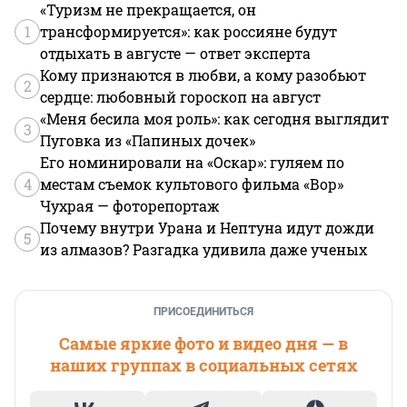
«Туризм не прекращается, он
1
трансформируется»: как россияне будут
отдыхать в августе — ответ эксперта
Кому признаются в любви, а кому разобьют
2
сердце: любовный гороскоп на август
«Меня бесила моя роль»: как сегодня выглядит
3
Пуговка из «Папиных дочек»
Его номинировали на «Оскар»: гуляем по
4
местам съемок культового фильма «Вор»
Чухрая — фоторепортаж
Почему внутри Урана и Нептуна идут дожди
5
из алмазов? Разгадка удивила даже ученых
ПРИСОЕДИНИТЬСЯ
Самые яркие фото и видео дня — в
наших группах в социальных сетях