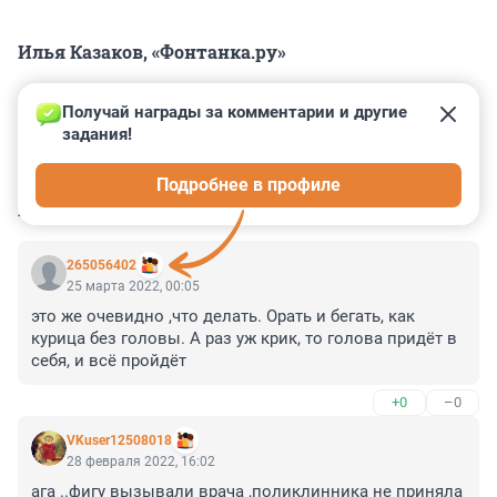
Илья Казаков, «Фонтанка.ру»
Получай награды за комментарии и другие 
задания!
0
0
0
0
0
Подробнее в профиле
КОММЕНТАРИИ
67
265056402
25 марта 2022, 00:05
это же очевидно ,что делать. Орать и бегать, как 
курица без головы. А раз уж крик, то голова придёт в 
себя, и всё пройдёт
+0
–0
VKuser12508018
28 февраля 2022, 16:02
ага ..фигу вызывали врача ,поликлинника не приняла 