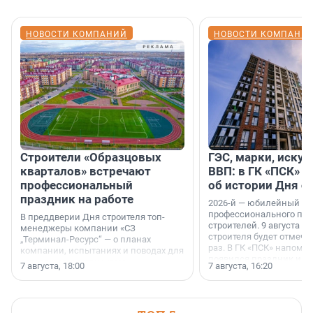
НОВОСТИ КОМПАНИЙ
НОВОСТИ КОМПАНИ
Строители «Образцовых
ГЭС, марки, искус
кварталов» встречают
ВВП: в ГК «ПСК» р
профессиональный
об истории Дня с
праздник на работе
2026-й — юбилейный го
профессионального пр
В преддверии Дня строителя топ-
строителей. 9 августа 2
менеджеры компании «СЗ
строителя будет отмечат
„Терминал-Ресурс“ — о планах
раз. В ГК «ПСК» напомни
компании, испытаниях и поводах для
появился праздник и к
осторожного оптимизма.
7 августа, 18:00
7 августа, 16:20
поменялась роль строит