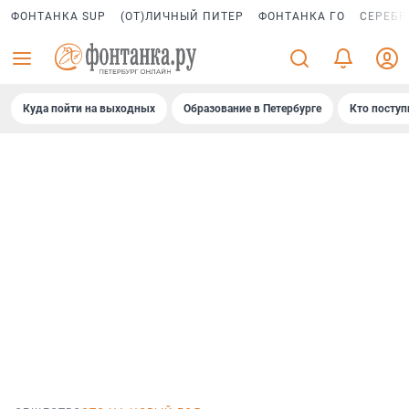
ФОНТАНКА SUP
(ОТ)ЛИЧНЫЙ ПИТЕР
ФОНТАНКА ГО
СЕРЕБР
Куда пойти на выходных
Образование в Петербурге
Кто поступ