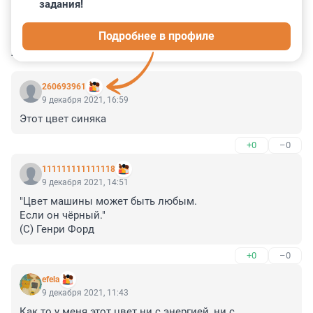
задания!
0
0
0
0
0
Подробнее в профиле
КОММЕНТАРИИ
8
260693961
9 декабря 2021, 16:59
Этот цвет синяка
+0
–0
111111111111118
9 декабря 2021, 14:51
"Цвет машины может быть любым.

Если он чёрный."

(С) Генри Форд
+0
–0
efela
9 декабря 2021, 11:43
Как то у меня этот цвет ни с энергией, ни с 