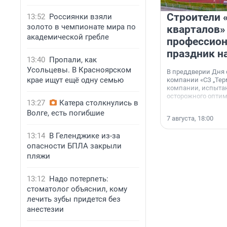
Строители 
13:52
Россиянки взяли
золото в чемпионате мира по
кварталов»
академической гребле
профессио
праздник н
13:40
Пропали, как
Усольцевы. В Красноярском
В преддверии Дня
крае ищут ещё одну семью
компании «СЗ „Тер
компании, испытан
осторожного опти
13:27
Катера столкнулись в
Волге, есть погибшие
7 августа, 18:00
13:14
В Геленджике из-за
опасности БПЛА закрыли
пляжи
13:12
Надо потерпеть:
стоматолог объяснил, кому
лечить зубы придется без
анестезии