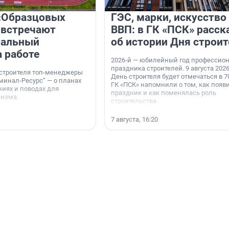
«Образцовых
ГЭС, марки, искусство
 встречают
ВВП: в ГК «ПСК» расск
нальный
об истории Дня строит
а работе
2026-й — юбилейный год профессио
праздника строителей. 9 августа 2026
 строителя топ-менеджеры
День строителя будет отмечаться в 70
минал-Ресурс“ — о планах
ГК «ПСК» напомнили о том, как появ
иях и поводах для
праздник и как поменялась роль
мизма.
строительства.
7 августа, 16:20