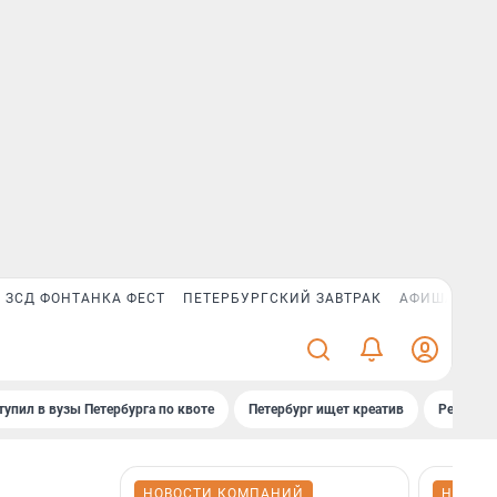
ЗСД ФОНТАНКА ФЕСТ
ПЕТЕРБУРГСКИЙ ЗАВТРАК
АФИША PLUS
тупил в вузы Петербурга по квоте
Петербург ищет креатив
Рейтинги
НОВОСТИ КОМПАНИЙ
НОВОС