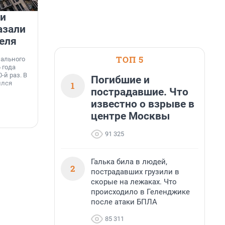
 и
На водоёмах Ленобласти
азали
заработали новые базовые
еля
станции МегаФона
К
к
ТОП 5
нального
Инженеры МегаФона установили телеком-
о
 года
оборудование на популярных водоёмах
т
-й раз. В
Ленинградской области. Базовые станции
Погибшие и
н
ился
вблизи Лемболовского и Раздолинского озёр,
1
т
пострадавшие. Что
а также недалеко от Большого Тосненского
водопада.
известно о взрыве в
центре Москвы
7 августа, 14:59
7
91 325
Галька била в людей,
2
пострадавших грузили в
скорые на лежаках. Что
происходило в Геленджике
после атаки БПЛА
85 311