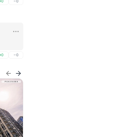
+0
–0
+0
–0