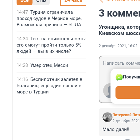
Все
СПБ
24 часа
ПЕРЕЙТИ К ПУ
3 комме
14:47
Турция ограничила
проход судов в Черное море.
Возможная причина — БПЛА
Угонщика, котор
Киевском шоссе
14:34
Тест на внимательность:
его смогут пройти только 5%
2 декабря 2021, 16:02
людей — вы в их числе?
14:28
Умер отец Месси
Получа
14:16
Беспилотник залетел в
Болгарию, ещё один нашли в
Гость
море в Турции
Войти
Питерский Пит
2 декабря 2021
Мало дали!!