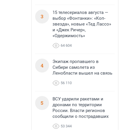
15 телесериалов августа —
3
выбор «Фонтанки»: «Коп-
звезда», новые «Тед Лассо»
и «Джек Ричер»,
«Одержимость»
64 604
Экипаж пропавшего в
4
Сибири самолета из
Ленобласти вышел на связь
56 110
ВСУ ударили ракетами и
5
дронами по территории
России. Власти регионов
сообщили о пострадавших
53 344