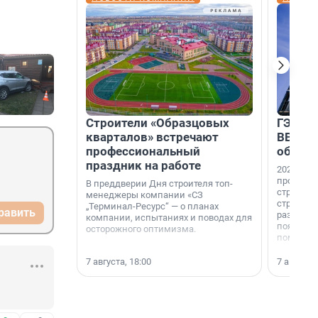
Строители «Образцовых
ГЭС, м
кварталов» встречают
ВВП: в
профессиональный
об ист
праздник на работе
2026-й —
професси
В преддверии Дня строителя топ-
строителе
менеджеры компании «СЗ
строителя
„Терминал-Ресурс“ — о планах
равить
раз. В ГК
компании, испытаниях и поводах для
появился
осторожного оптимизма.
поменяла
7 августа, 18:00
7 августа,