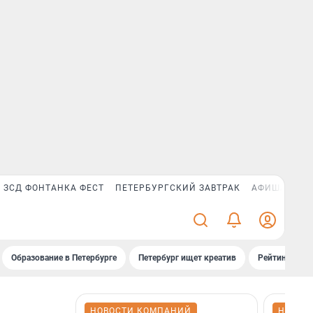
ЗСД ФОНТАНКА ФЕСТ
ПЕТЕРБУРГСКИЙ ЗАВТРАК
АФИША PLUS
Образование в Петербурге
Петербург ищет креатив
Рейтинги «Фо
НОВОСТИ КОМПАНИЙ
НОВОС