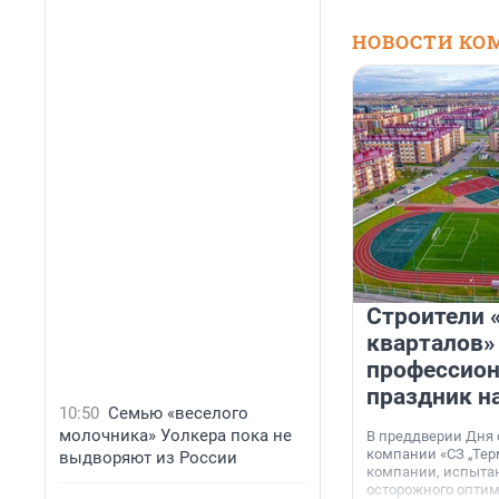
НОВОСТИ КО
Строители 
кварталов»
профессио
праздник н
10:50
Семью «веселого
молочника» Уолкера пока не
В преддверии Дня
компании «СЗ „Тер
выдворяют из России
компании, испытан
осторожного опти