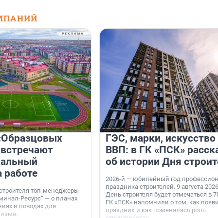
МПАНИЙ
«Образцовых
ГЭС, марки, искусство
 встречают
ВВП: в ГК «ПСК» расск
нальный
об истории Дня строит
а работе
2026-й — юбилейный год профессио
праздника строителей. 9 августа 2026
 строителя топ-менеджеры
День строителя будет отмечаться в 70
минал-Ресурс“ — о планах
ГК «ПСК» напомнили о том, как появ
иях и поводах для
праздник и как поменялась роль
мизма.
строительства.