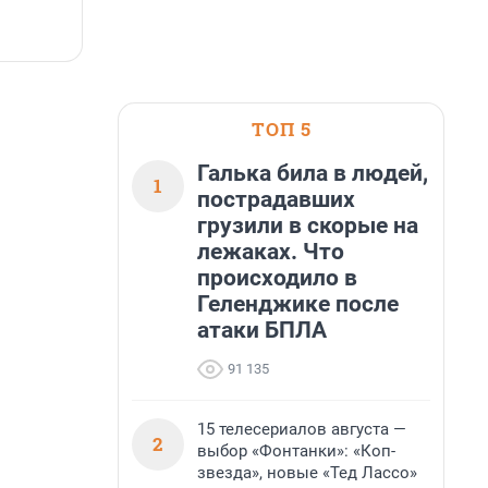
7 августа, 14:59
7
ТОП 5
Галька била в людей,
1
пострадавших
грузили в скорые на
лежаках. Что
происходило в
Геленджике после
атаки БПЛА
91 135
15 телесериалов августа —
2
выбор «Фонтанки»: «Коп-
звезда», новые «Тед Лассо»