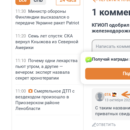
Все
СПБ
24 часа
ПЕРЕЙТИ К ПУ
1 комме
11:30
Министр обороны
Финляндии высказался о
передаче Украине ракет Patriot
КГИОП одобрил 
железнодорожны
11:20
Семь лет спустя: СКА
вернул Кныжова из Северной
Америки
Получай награды 
11:10
Почему одни лекарства
пьют утром, а другие —
Гость
вечером: эксперт назвала
По
Войти
секрет хронотерапии
11:00
Смертельное ДТП с
07A
вездеходом произошло в
13 октября 202
Приозерском районе
С таким названи
Ленобласти
приватных свид
ОТВЕТИТЬ