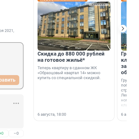
ря 2021,
Скидка до 880 000 рублей
Группа
на готовое жильё*
клиен
застро
Теперь квартиру в сданном ЖК
област
«Образцовый квартал 14» можно
купить со специальной скидкой.
равить
Группа А
победите
строител
Ленингра
номинац
клиенто
застройщ
6 августа, 18:00
6 августа,
области»
+0
–0