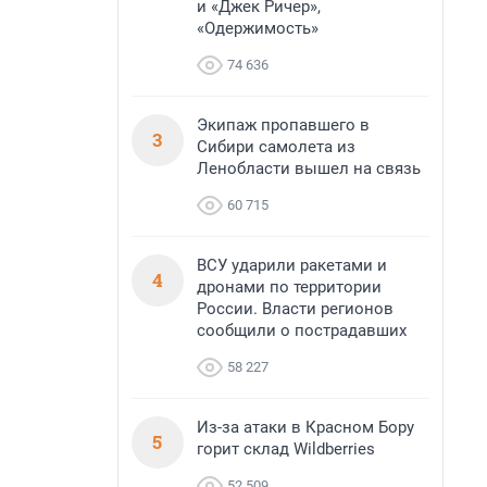
и «Джек Ричер»,
«Одержимость»
74 636
Экипаж пропавшего в
3
Сибири самолета из
Ленобласти вышел на связь
60 715
ВСУ ударили ракетами и
4
дронами по территории
России. Власти регионов
сообщили о пострадавших
58 227
Из-за атаки в Красном Бору
5
горит склад Wildberries
52 509