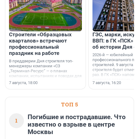
Строители «Образцовых
ГЭС, марки, искус
кварталов» встречают
ВВП: в ГК «ПСК» р
профессиональный
об истории Дня с
праздник на работе
2026-й — юбилейный го
профессионального пр
В преддверии Дня строителя топ-
строителей. 9 августа 2
менеджеры компании «СЗ
строителя будет отмечат
„Терминал-Ресурс“ — о планах
раз. В ГК «ПСК» напомни
компании, испытаниях и поводах для
появился праздник и к
осторожного оптимизма.
7 августа, 18:00
7 августа, 16:20
поменялась роль строит
ТОП 5
Погибшие и пострадавшие. Что
1
известно о взрыве в центре
Москвы