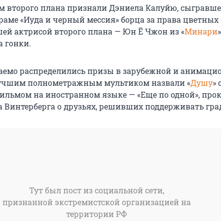
 второго плана признали Дэниела Калуйю, сыгравше
раме «Иуда и черный мессия» борца за права цветных
ей актрисой второго плана — Юн Ё Чжон из «
Минари
а гонки.
аемо распределились призы в зарубежной и анимаци
учшим полнометражным мультиком назвали «
Душу
»
фильмом на иностранном языке — «Еще по одной», пр
а Винтерберга о друзьях, решивших поддерживать гра
Тут был пост из социальной сети,
признанной экстремистской организацией на
территории РФ