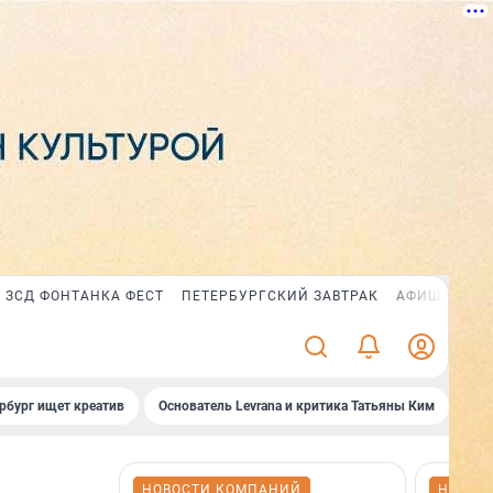
ЗСД ФОНТАНКА ФЕСТ
ПЕТЕРБУРГСКИЙ ЗАВТРАК
АФИША PLUS
рбург ищет креатив
Основатель Levrana и критика Татьяны Ким
Зач
НОВОСТИ КОМПАНИЙ
НОВОС