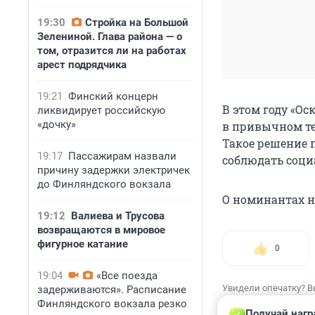
19:30
Стройка на Большой
Зелениной. Глава района — о
том, отразится ли на работах
арест подрядчика
19:21
Финский концерн
В этом году «О
ликвидирует российскую
«дочку»
в привычном те
Такое решение п
19:17
Пассажирам назвали
соблюдать соц
причину задержки электричек
до Финляндского вокзала
О номинантах н
19:12
Валиева и Трусова
возвращаются в мировое
фигурное катание
0
19:04
«Все поезда
Увидели опечатку? В
задерживаются». Расписание
Финляндского вокзала резко
Получай нагр