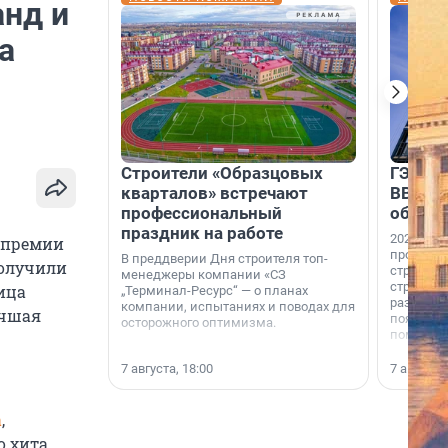
анд и
а
Строители «Образцовых
ГЭС, м
кварталов» встречают
ВВП: в
профессиональный
об ист
праздник на работе
2026-й —
 премии
професси
В преддверии Дня строителя топ-
получили
строителе
менеджеры компании «СЗ
строителя
ица
„Терминал-Ресурс“ — о планах
раз. В ГК
компании, испытаниях и поводах для
учшая
появился
осторожного оптимизма.
поменяла
7 августа, 18:00
7 августа,
а
,
о хита