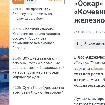
Все
СПБ
24 часа
«Оскар»
21:00
Наш проект: Как
«Кочевн
бизнесу сэкономить на
железно
платежах за рубеж
20:56
«Мерзкий способ»:
26 апреля 2021, 07:24
Хорватия оставила лидеров
сборной России без
важнейшего чемпионата
3
коммент
Европы
В Лос-Анджелес
20:46
ВСУ днем атаковали
«Оскар». Главн
регионы России с помощью
дронов, ракет и безэкипажных
картина «
Земля
катеров. Есть жертвы среди
главной роли в
мирных граждан
актриса — и поб
обладательнице
20:36
Суд в Петербурге заочно
арестовал Лидию Невзорову*
Лучшим актеро
который исполн