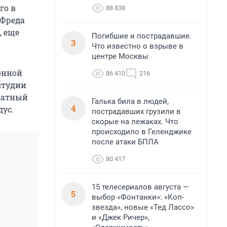
го в
88 838
 Фреда
», еще
Погибшие и пострадавшие.
3
Что известно о взрыве в
центре Москвы
онной
86 410
216
 студии
окатный
Галька била в людей,
4
дус.
пострадавших грузили в
скорые на лежаках. Что
происходило в Геленджике
после атаки БПЛА
80 417
15 телесериалов августа —
5
выбор «Фонтанки»: «Коп-
звезда», новые «Тед Лассо»
и «Джек Ричер»,