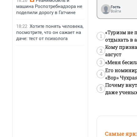
18:26
Реанимобиль и
машина Роспотребнадзора не
Гость
Войти
поделили дорогу в Гатчине
18:22
Хотите понять человека,
«Туризм не 
посмотрите, что он сажает на
1
даче: тест от психолога
отдыхать в а
Кому призна
2
август
3
«Меня бесил
Его номинир
4
«Вор» Чухра
Почему внут
5
даже учены
Самые ярки