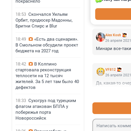
покраснело
18:53
Скончался Уильям
КОММЕНТАР
Орбит, продюсер Мадонны,
Бритни Спирс и Blur
Alex Kosh
18:49
«Есть два сценария».
26 апреля 2021
В Смольном обсудили проект
Минари все-таки
бюджета на 2027 год
18:42
В Колпино
стартовала реконструкция
VF812
теплосети на 12 тысяч
26 апреля 2021
жителей. За 5 лет там было 40
Да, какая-то оч
дефектов
18:33
Сухогруз под турецким
флагом атакован БПЛА у
побережья порта
Новороссийск