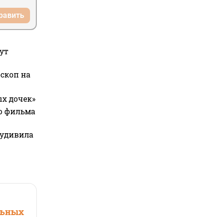
равить
ут
оскоп на
ых дочек»
го фильма
 удивила
льных