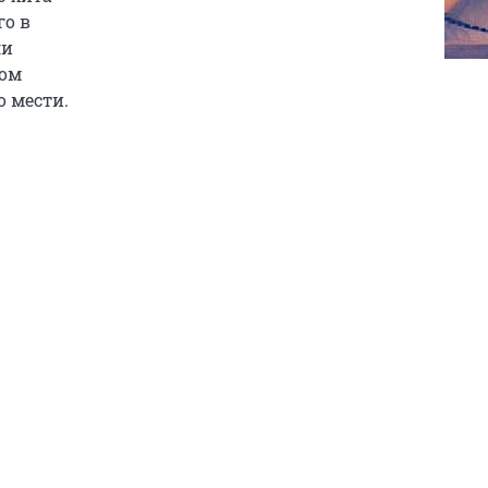
го в
ли
ом
 мести.