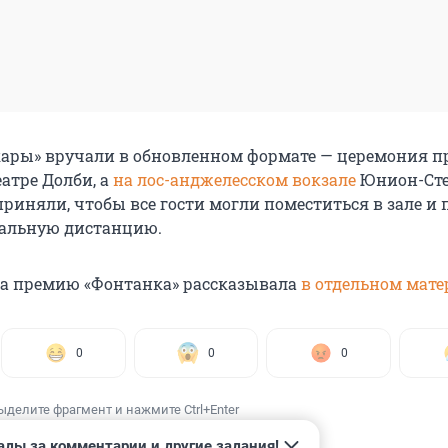
скары» вручали в обновленном формате — церемония п
атре Долби, а
на лос-анджелесском вокзале
Юнион-Ст
риняли, чтобы все гости могли поместиться в зале и 
иальную дистанцию.
а премию «Фонтанка» рассказывала
в отдельном мате
0
0
0
ыделите фрагмент и нажмите Ctrl+Enter
ады за комментарии и другие задания!