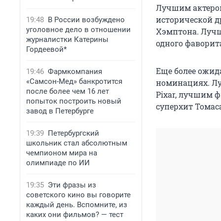
Лучшим актером
исторической д
19:48
В России возбуждено
уголовное дело в отношении
Хэмптона. Лучш
журналистки Катерины
одного фаворит
Гордеевой*
Еще более ожид
19:46
Фармкомпания
«Самсон-Мед» банкротится
номинациях. Л
после более чем 16 лет
Pixar, лучшим 
попыток построить новый
суперхит Томас
завод в Петербурге
19:39
Петербургский
школьник стал абсолютным
чемпионом мира на
олимпиаде по ИИ
19:35
Эти фразы из
советского кино вы говорите
каждый день. Вспомните, из
каких они фильмов? — тест