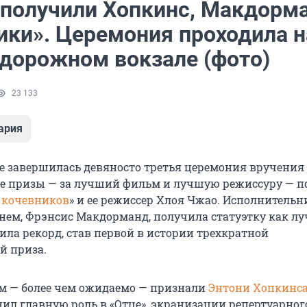
 получили Хопкинс, Макдорм
ики». Церемония проходила н
дорожном вокзале (фото)
23 133
ария
е завершилась девяносто третья церемония вручения
ые призы — за лучший фильм и лучшую режиссуру — 
 кочевников
» и ее режиссер Хлоя Чжао. Исполнительн
 нем, Фрэнсис Макдорманд, получила статуэтку как л
ила рекорд, став первой в истории трехкратной
й приза.
м — более чем ожидаемо — признали
Энтони Хопкинс
ил главную роль в «Отце», экранизации репертуарног