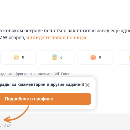
естовском острове печально закончился заезд ещё одн
BMW сгорел,
инцидент попал на видео
.
0
0
0
ыделите фрагмент и нажмите Ctrl+Enter
рады за комментарии и другие задания!
Подробнее в профиле
ИИ
59
, 13:20