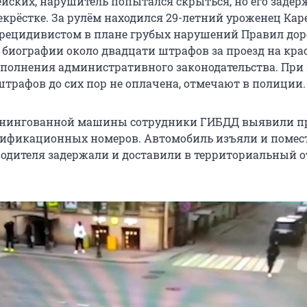
йских, нарушитель попытался скрыться, но его задер
крёстке. За рулём находился 29-летний уроженец Каре
рецидивистом в плане грубых нарушений Правил до
о биографии около двадцати штрафов за проезд на кр
сполнения административного законодательства. При
штрафов до сих пор не оплачена, отмечают в полиции.
юнингованной машины сотрудники ГИБДД выявили п
ификационных номеров. Автомобиль изъяли и помес
 водителя задержали и доставили в территориальный о