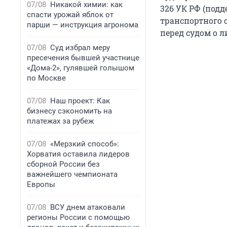
07/08
Никакой химии: как
326 УК РФ (под
спасти урожай яблок от
транспортного с
парши — инструкция агронома
перед судом о 
07/08
Суд избрал меру
пресечения бывшей участнице
«Дома-2», гулявшей голышом
по Москве
07/08
Наш проект: Как
бизнесу сэкономить на
платежах за рубеж
07/08
«Мерзкий способ»:
Хорватия оставила лидеров
сборной России без
важнейшего чемпионата
Европы
07/08
ВСУ днем атаковали
регионы России с помощью