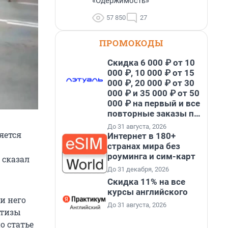
«Одержимость»
57 850
27
ПРОМОКОДЫ
Скидка 6 000 ₽ от 10
000 ₽, 10 000 ₽ от 15
000 ₽, 20 000 ₽ от 30
000 ₽ и 35 000 ₽ от 50
000 ₽ на первый и все
повторные заказы по
промокоду НАБЕРИ
До 31 августа, 2026
яется
Интернет в 180+
странах мира без
роуминга и сим-карт
 сказал
До 31 декабря, 2026
Скидка 11% на все
курсы английского
и него
До 31 августа, 2026
ртизы
о статье