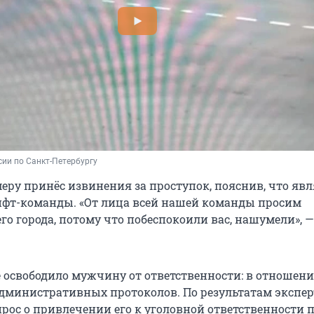
ии по Санкт-Петербургу
еру принёс извинения за проступок, пояснив, что явл
фт-команды. «От лица всей нашей команды просим
го города, потому что побеспокоили вас, нашумели», —
е освободило мужчину от ответственности: в отношени
административных протоколов. По результатам экспе
рос о привлечении его к уголовной ответственности п