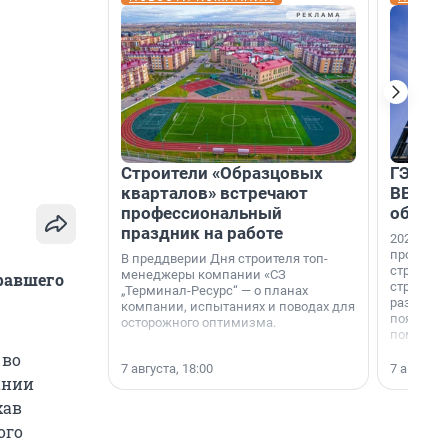
Строители «Образцовых
ГЭС, м
кварталов» встречают
ВВП: в
профессиональный
об ист
праздник на работе
2026-й —
професси
В преддверии Дня строителя топ-
строителе
менеджеры компании «СЗ
равшего
строителя
„Терминал-Ресурс“ — о планах
раз. В ГК
компании, испытаниях и поводах для
появился
осторожного оптимизма.
поменяла
 во
7 августа, 18:00
7 августа,
ании
хав
ого