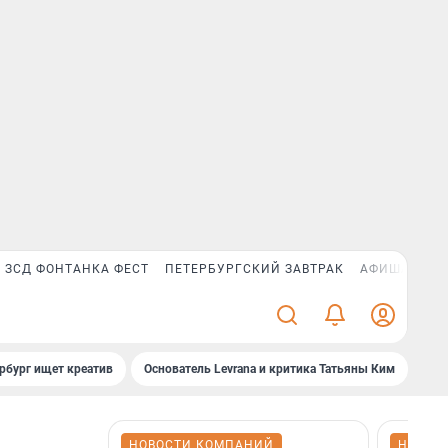
ЗСД ФОНТАНКА ФЕСТ
ПЕТЕРБУРГСКИЙ ЗАВТРАК
АФИША PLUS
рбург ищет креатив
Основатель Levrana и критика Татьяны Ким
Зач
НОВОСТИ КОМПАНИЙ
НОВОС