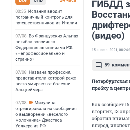
Все
СПБ
24 часа
ГИБДД з
00:35
Испания вводит
Восстани
пограничный контроль для
дрифтер
путешественников из Италии
(видео)
07/08
Во Французских Альпах
погибла россиянка.
Федерация альпинизма РФ:
15 апреля 2021, 08:24
«Непрофессионально и
странно»
59
коммен
07/08
Названа профессия,
представители которой реже
Петербургская 
всего умирают от болезни
пробку в центр
Альцгеймера
07/08
Мизулина
Как сообщает 15
отреагировала на сообщения
вторник, 13 ап
о выдворении «веселого
обратил вниман
молочника» Джастаса
вперед, инспек
Уолкера из РФ