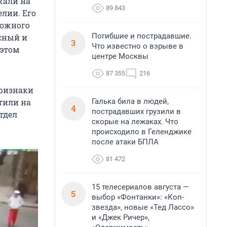
жали на
89 843
лии. Его
рожного
Погибшие и пострадавшие.
асный и
3
Что известно о взрыве в
 этом
центре Москвы
87 355
216
ризнаки
Галька била в людей,
тили на
4
пострадавших грузили в
тдел
скорые на лежаках. Что
происходило в Геленджике
после атаки БПЛА
81 472
15 телесериалов августа —
5
выбор «Фонтанки»: «Коп-
звезда», новые «Тед Лассо»
и «Джек Ричер»,