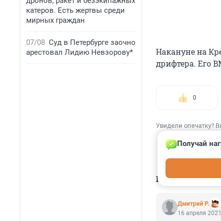
дронов, ракет и безэкипажных
катеров. Есть жертвы среди
мирных граждан
07/08
Суд в Петербурге заочно
Накануне на Кр
арестовал Лидию Невзорову*
дрифтера. Его 
0
Увидели опечатку? В
Получай наг
КОММЕНТАР
Дмитрий Р.
16 апреля 2021