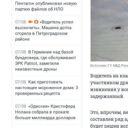
Пентагон опубликовал новую
партию файлов об НЛО
07/08
«Водитель успел
выскочить». Машина дотла
сгорела в Петроградском
районе
07/08
В Германии над базой
бундесвера, где обслуживают
ЗРК Patriot, заметили
Источник: 
ГУ МВД Росс
неизвестные дроны
Водитель на кам
участником дри
07/08
Как приготовить
настоящее мороженое дома: 3
извинения у все
проверенных рецепта
задержанный.
07/08
«Одиссея» Кристофера
Это, впрочем, н
Нолана собрала в прокате
больше миллиарда долларов
составлен ряд 
будет решен воп