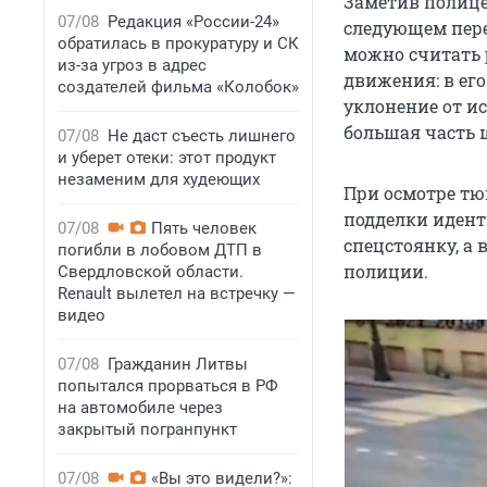
Заметив полице
07/08
Редакция «России-24»
следующем пере
обратилась в прокуратуру и СК
можно считать 
из-за угроз в адрес
движения: в ег
создателей фильма «Колобок»
уклонение от и
большая часть 
07/08
Не даст съесть лишнего
и уберет отеки: этот продукт
незаменим для худеющих
При осмотре т
подделки идент
07/08
Пять человек
спецстоянку, а
погибли в лобовом ДТП в
полиции.
Свердловской области.
Renault вылетел на встречку —
видео
07/08
Гражданин Литвы
попытался прорваться в РФ
на автомобиле через
закрытый погранпункт
07/08
«Вы это видели?»: