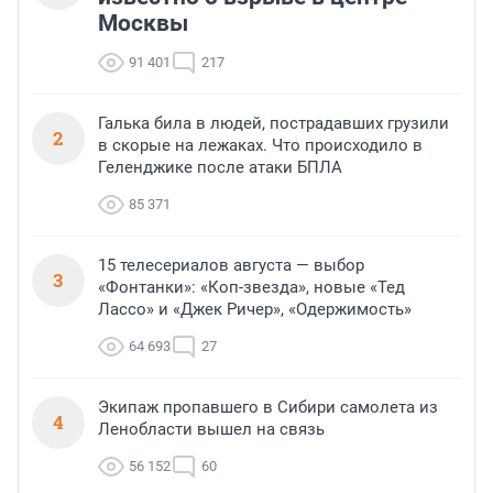
Москвы
91 401
217
Галька била в людей, пострадавших грузили
2
в скорые на лежаках. Что происходило в
Геленджике после атаки БПЛА
85 371
15 телесериалов августа — выбор
3
«Фонтанки»: «Коп-звезда», новые «Тед
Лассо» и «Джек Ричер», «Одержимость»
64 693
27
Экипаж пропавшего в Сибири самолета из
4
Ленобласти вышел на связь
56 152
60