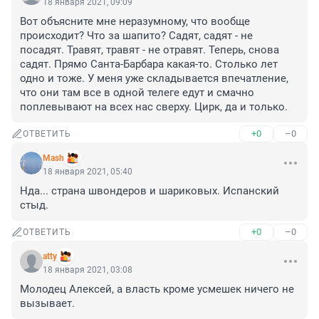
18 января 2021, 09:09
Вот объясните мне неразумному, что вообще 
происходит? Что за шапито? Садят, садят - не 
посадят. Травят, травят - не отравят. Теперь, снова 
садят. Прямо Санта-Барбара какая-то. Столько лет 
одно и тоже. У меня уже складывается впечатление, 
что они там все в одной телеге едут и смачно 
поплевывают на всех нас сверху. Цирк, да и только.
+0
–0
ОТВЕТИТЬ
Mash
18 января 2021, 05:40
Нда... страна швондеров и шариковых. Испанский 
стыд.
+0
–0
ОТВЕТИТЬ
atty
18 января 2021, 03:08
Молодец Алексей, а власть кроме усмешек ничего не 
вызывает.