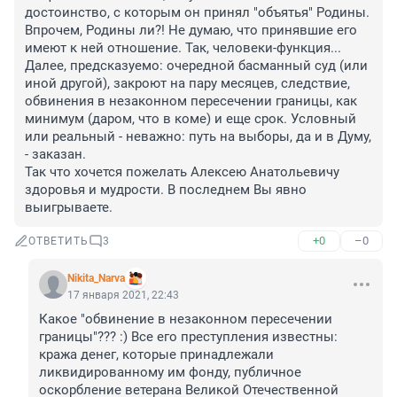
достоинство, с которым он принял "объятья" Родины. 
Впрочем, Родины ли?! Не думаю, что принявшие его 
имеют к ней отношение. Так, человеки-функция... 

Далее, предсказуемо: очередной басманный суд (или 
иной другой), закроют на пару месяцев, следствие, 
обвинения в незаконном пересечении границы, как 
минимум (даром, что в коме) и еще срок. Условный 
или реальный - неважно: путь на выборы, да и в Думу, 
- заказан.

Так что хочется пожелать Алексею Анатольевичу 
здоровья и мудрости. В последнем Вы явно 
выигрываете.
+0
–0
ОТВЕТИТЬ
3
Nikita_Narva
17 января 2021, 22:43
Какое "обвинение в незаконном пересечении 
границы"??? :) Все его преступления известны: 
кража денег, которые принадлежали 
ликвидированному им фонду, публичное 
оскорбление ветерана Великой Отечественной 