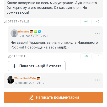
Какое позорище на весь мир устроили. Аукнется это 
бункерному и его команде. Ох как аукнется! Не 
сомневаюсь!
+4
–0
ОТВЕТИТЬ
3
nikname
17 января 2021, 21:23
Нигавари! Германия, взяла и спихнула Навального 
России! Позорище на весь мир!)))
+0
–0
ОТВЕТИТЬ
Показать ещё 2 ответа
WuhanRockCafe
17 января 2021, 21:17
Эх, не догадался Леша на паспортном контроле 
адвоката перед собой пропустить.
Написать комментарий
+1
–0
ОТВЕТИТЬ
3