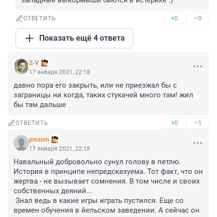
западные выкормыши бьются в истерике :)
+0
–0
ОТВЕТИТЬ
Показать ещё 4 ответа
Z-V
17 января 2021, 22:18
давно пора его закрыть, или не приезжал бы с 
заграницы ни когда, таких стукачей много там! жил 
бы там дальше
+0
–1
ОТВЕТИТЬ
prozum
17 января 2021, 22:18
Навальный добровольно сунул голову в петлю. 
История в принципе непредсказуема. Тот факт, что он 
жертва - не вызывает сомнения. В том числе и своих 
собственных деяний...

 Знал ведь в какие игры играть пустился. Еще со 
времен обучения в йельском заведении. А сейчас он 