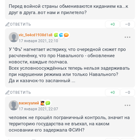
Перед войной страны обмениваются киданием ка...к 
друг в друга..вот нам и прилетело?
+0
–0
ОТВЕТИТЬ
vic_5e4cd1938d1a8
17 января 2021, 22:10
У "Фъ" нагнетает истерику, что очередной сюжет про 
расчленёнку, что про Навального - обновление 
новости, каждые полчаса.

Всех условноосуждённых теперь нельзя задерживать 
при нарушении режима или только Навального?

Да и казачок-то засланный ...
+0
–0
ОТВЕТИТЬ
васисуалий
17 января 2021, 22:07
человек не прошёл пограничный контроль, значит на 
территорию государства не въехал, на каком 
основании его задержала ФСИН?