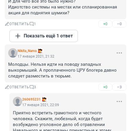
И для чего все это было нужно?

Идиотство системы на местах или спланированная 
акция для поднятия шумихи?
+0
–0
ОТВЕТИТЬ
1
Показать ещё 1 ответ
Nikita_Narva
17 января 2021, 21:32
Молодцы. Нельзя идти на поводу западных 
выкормышей. А проплаченного ЦРУ блогера давно 
следует разместить в тюрьме.
+0
–3
ОТВЕТИТЬ
3
260695231
17 января 2021, 22:09
Приятно встретить грамотного и честного 
человека. Скажите, любезный, когда будет 
возбуждено уголовное дело об отравлении 
Навального и арестованы причастные к этому 