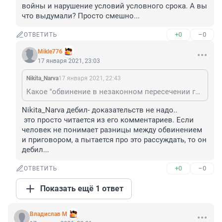
войны и нарушение условий условного срока. А вы 
что выдумали? Просто смешно...
+0
–0
ОТВЕТИТЬ
Mikle776
17 января 2021, 23:03
Nikita_Narva
17 января 2021, 22:43
Какое "обвинение в незаконном пересечении границы"??? :) Все его преступления известны: кража денег, которые принадлежали ликвидированному им фонду, публичное оскорбление ветерана Великой Отечественной войны и нарушение условий условного срока. А вы что выдумали? Просто смешно...
Nikita_Narva дебил- доказательств не надо..

 это просто читается из его комментариев. Если 
человек не понимает разницы между обвинением 
и приговором, а пытается про это рассуждать, то он 
дебил...
+0
–0
ОТВЕТИТЬ
Показать ещё 1 ответ
Владислав М