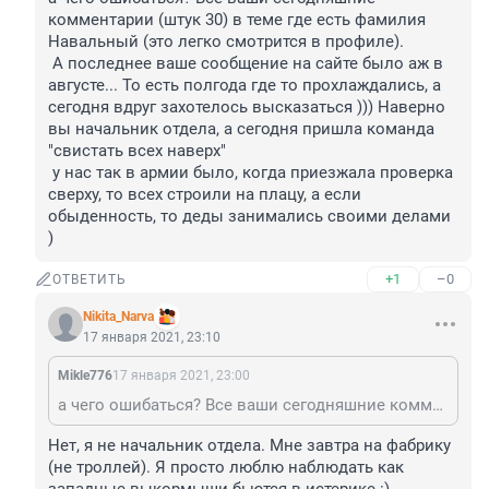
комментарии (штук 30) в теме где есть фамилия 
Навальный (это легко смотрится в профиле). 

 А последнее ваше сообщение на сайте было аж в 
августе... То есть полгода где то прохлаждались, а 
сегодня вдруг захотелось высказаться ))) Наверно 
вы начальник отдела, а сегодня пришла команда 
"свистать всех наверх"

 у нас так в армии было, когда приезжала проверка 
сверху, то всех строили на плацу, а если 
обыденность, то деды занимались своими делами 
)
+1
–0
ОТВЕТИТЬ
Nikita_Narva
17 января 2021, 23:10
Mikle776
17 января 2021, 23:00
а чего ошибаться? Все ваши сегодняшние комментарии (штук 30) в теме где есть фамилия Навальный (это легко смотрится в профиле). А последнее ваше сообщение на сайте было аж в августе... То есть полгода где то прохлаждались, а сегодня вдруг захотелось высказаться ))) Наверно вы начальник отдела, а сегодня пришла команда "свистать всех наверх" у нас так в армии было, когда приезжала проверка сверху, то всех строили на плацу, а если обыденность, то деды занимались своими делами )
Нет, я не начальник отдела. Мне завтра на фабрику 
(не троллей). Я просто люблю наблюдать как 