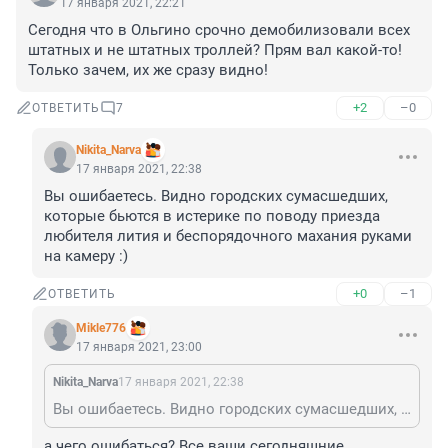
17 января 2021, 22:21
Сегодня что в Ольгино срочно демобилизовали всех 
штатных и не штатных троллей? Прям вал какой-то! 
Только зачем, их же сразу видно!
+2
–0
ОТВЕТИТЬ
7
Nikita_Narva
17 января 2021, 22:38
Вы ошибаетесь. Видно городских сумасшедших, 
которые бьются в истерике по поводу приезда 
любителя лития и беспорядочного махания руками 
на камеру :)
+0
–1
ОТВЕТИТЬ
Mikle776
17 января 2021, 23:00
Nikita_Narva
17 января 2021, 22:38
Вы ошибаетесь. Видно городских сумасшедших, которые бьются в истерике по поводу приезда любителя лития и беспорядочного махания руками на камеру :)
а чего ошибаться? Все ваши сегодняшние 