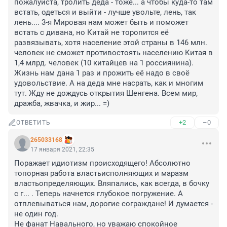
пожалуйста, тролить деда - тоже... а чтобы куда-то там 
встать, одеться и выйти - лучше увольте, лень, так 
лень.... 3-я Мировая нам может быть и поможет 
встать с дивана, но Китай не торопится её 
развязывать, хотя население этой страны в 146 млн. 
человек не сможет противостоять населению Китая в 
1,4 млрд. человек (10 китайцев на 1 россиянина). 
Жизнь нам дана 1 раз и прожить её надо в своё 
удовольствие. А на деда мне насрать, как и многим 
тут. Жду не дождусь открытия Шенгена. Всем мир, 
дражба, жвачка, и жир... =)
+2
–0
ОТВЕТИТЬ
265033168
17 января 2021, 22:35
Поражает идиотизм происходящего! Абсолютно 
топорная работа властьисполняющих и маразм 
властьопределяющих. Вляпались, как всегда, в бочку 
с г... . Теперь начнется глубокое погружение. А 
отплевываться нам, дорогие сограждане! И думается - 
не один год. 

Не фанат Навального, но уважаю спокойное 