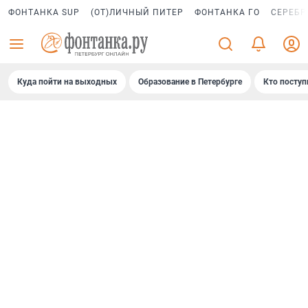
ФОНТАНКА SUP
(ОТ)ЛИЧНЫЙ ПИТЕР
ФОНТАНКА ГО
СЕРЕБР
Куда пойти на выходных
Образование в Петербурге
Кто поступ