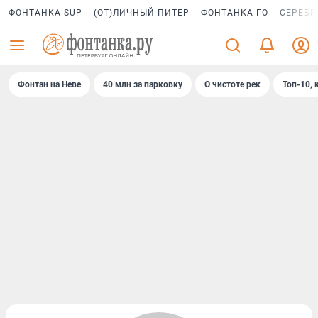
ФОНТАНКА SUP
(ОТ)ЛИЧНЫЙ ПИТЕР
ФОНТАНКА ГО
СЕРЕБР
Фонтан на Неве
40 млн за парковку
О чистоте рек
Топ-10, 