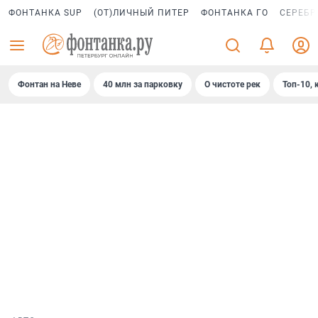
ФОНТАНКА SUP
(ОТ)ЛИЧНЫЙ ПИТЕР
ФОНТАНКА ГО
СЕРЕБР
Фонтан на Неве
40 млн за парковку
О чистоте рек
Топ-10, 