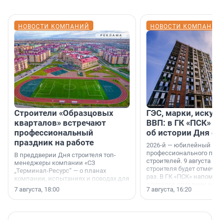
НОВОСТИ КОМПАНИЙ
НОВОСТИ КОМПАНИ
Строители «Образцовых
ГЭС, марки, искус
кварталов» встречают
ВВП: в ГК «ПСК» р
профессиональный
об истории Дня с
праздник на работе
2026-й — юбилейный го
профессионального пр
В преддверии Дня строителя топ-
строителей. 9 августа 2
менеджеры компании «СЗ
строителя будет отмечат
„Терминал-Ресурс“ — о планах
раз. В ГК «ПСК» напомни
компании, испытаниях и поводах для
появился праздник и к
осторожного оптимизма.
7 августа, 18:00
7 августа, 16:20
поменялась роль строит