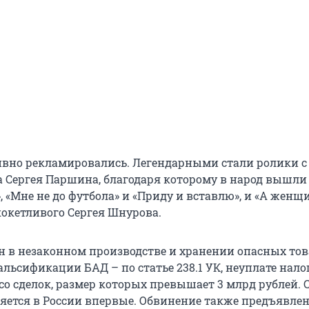
вно рекламировались. Легендарными стали ролики с
а Сергея Паршина, благодаря которому в народ вышли
», «Мне не до футбола» и «Приду и вставлю», и «А жен
кокетливого Сергея Шнурова.
н в незаконном производстве и хранении опасных тов
фальсификации БАД – по статье 238.1 УК, неуплате нало
со сделок, размер которых превышает 3 млрд рублей. 
няется в России впервые. Обвинение также предъявле