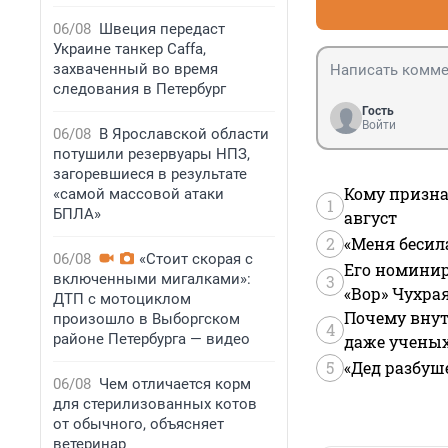
06/08
Швеция передаст
Украине танкер Caffa,
захваченный во время
следования в Петербург
Гость
Войти
06/08
В Ярославской области
потушили резервуары НПЗ,
загоревшиеся в результате
Кому призна
«самой массовой атаки
1
БПЛА»
август
2
«Меня бесил
06/08
«Стоит скорая с
Его номинир
включенными мигалками»:
3
«Вор» Чухра
ДТП с мотоциклом
Почему внут
произошло в Выборгском
4
районе Петербурга — видео
даже учены
5
«Дед разбуш
06/08
Чем отличается корм
для стерилизованных котов
от обычного, объясняет
ветеринар