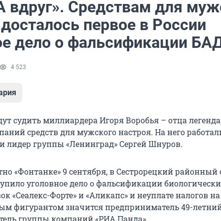
 А вдруг». Средствам для му
 досталось первое в России
ое дело о фальсификации БА
4 523
ария
удут судить миллиардера Игоря Воробья – отца легенд
аний средств для мужского настроя. На него работал
и лидер группы «Ленинград» Сергей Шнуров.
тно «Фонтанке» 9 сентября, в Сестрорецкий районный 
тупило уголовное дело о фальсификации биологически
к «Сеалекс-Форте» и «Аликапс» и неуплате налогов на
ым фигурантом значится предприниматель 49-летний
атель группы компаний «РИА Панда».