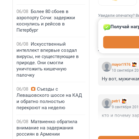
06/08
Более 80 сбоев в
Увидели опечатку? В
аэропорту Сочи: задержки
коснулись и рейсов в
Получай наг
Петербург
06/08
Искусственный
КОММЕНТАР
интеллект впервые создал
вирусы, не существующие в
природе. Они смогли
mayor1976
уничтожить кишечную
10 сентября 20
палочку
Ну вот, мужичка
06/08
Съезды с
Левашовского шоссе на КАД
и обратно полностью
petr1
перекроют на неделю
9 сентября 201
кто и почему за
06/08
Матвиенко обратила
внимание на задержания
россиян в Армении