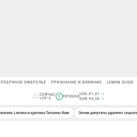
ЕРЕБРЯНОЕ ОЖЕРЕЛЬЕ
ПРИЗНАНИЕ И ВЛИЯНИЕ
LEMON GUIDE
USD 81,41
СЕЙЧАС
1
ПРОБКИ
+20°C
EUR 94,06
ователь Levrana и критика Татьяны Ким
Зачем депутаты удаляют соцсет