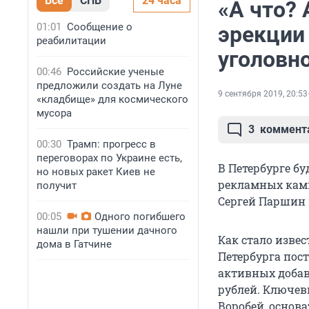
Все
СПБ
24 часа
«А что?
01:01
Сообщение о
эрекции
реабилитации
уголовн
00:46
Российские ученые
предложили создать на Луне
9 сентября 2019, 20:53
«кладбище» для космического
мусора
3
коммент
00:30
Трамп: прогресс в
переговорах по Украине есть,
В Петербурге б
но новых ракет Киев не
рекламных камп
получит
Сергей Паршин 
00:05
Одного погибшего
нашли при тушении дачного
Как стало извес
дома в Гатчине
Петербурга пос
активных добаво
рублей. Ключев
Воробей, основ