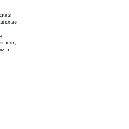
дке в
вшие не
м
игрень,
м, а