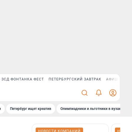
ЗСД ФОНТАНКА ФЕСТ
ПЕТЕРБУРГСКИЙ ЗАВТРАК
АФИША PLUS
и
Петербург ищет креатив
Олимпиадники и льготники в вузах СПб
НОВОСТИ КОМПАНИЙ
НОВОС