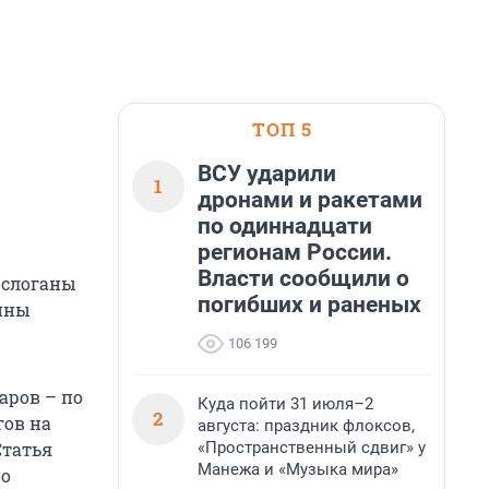
ТОП 5
ВСУ ударили
1
дронами и ракетами
по одиннадцати
регионам России.
Власти сообщили о
 слоганы
погибших и раненых
щины
106 199
аров – по
Куда пойти 31 июля–2
2
гов на
августа: праздник флоксов,
«Пространственный сдвиг» у
Статья
Манежа и «Музыка мира»
но