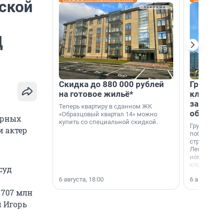
жской
Д
Скидка до 880 000 рублей
Группа
на готовое жильё*
клиен
застро
Теперь квартиру в сданном ЖК
област
«Образцовый квартал 14» можно
арных
купить со специальной скидкой.
Группа А
и актер
победите
строител
Ленингра
номинац
клиенто
суд
застройщ
6 августа, 18:00
6 августа,
области»
 707 млн
 Игорь