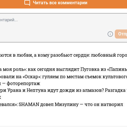
Читать все комментарии
Отп
ются в любви, а кому разобьют сердце: любовный гор
а моя роль»: как сегодня выглядит Пуговка из «Папин
овали на «Оскар»: гуляем по местам съемок культово
я — фоторепортаж
ри Урана и Нептуна идут дожди из алмазов? Разгадка
х
евался»: SHAMAN довел Мизулину — что он натворил