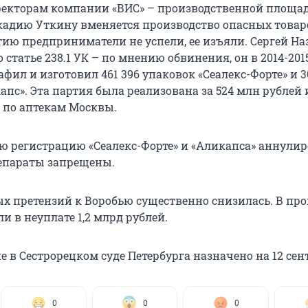
екторам компании «ВИС» – производственной площа
кадию Уткину вменяется производство опасных товаро
тию предприниматели не успели, ее изъяли. Сергей На
 статье 238.1 УК – по мнению обвинения, он в 2014-201
фил и изготовил 461 396 упаковок «Сеалекс-Форте» и 3
пс». Эта партия была реализована за 524 млн рублей 
 по аптекам Москвы.
ю регистрацию «Сеалекс-Форте» и «Аликапса» аннулир
епараты запрещены.
х претензий к Воробью существенно снизилась. В пр
ли в неуплате 1,2 млрд рублей.
 в Сестрорецком суде Петербурга назначено на 12 сен
0
0
0