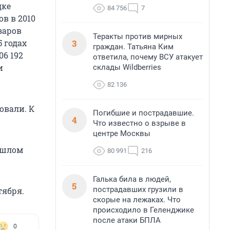
дке
84 756
7
в в 2010
заров
Теракты против мирных
3
5 годах
граждан. Татьяна Ким
06 192
ответила, почему ВСУ атакует
и
склады Wildberries
82 136
овали. К
Погибшие и пострадавшие.
4
Что известно о взрыве в
центре Москвы
ошлом
80 991
216
Галька била в людей,
5
пострадавших грузили в
тября.
скорые на лежаках. Что
происходило в Геленджике
после атаки БПЛА
0