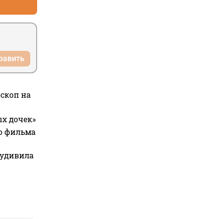
равить
оскоп на
ых дочек»
го фильма
 удивила