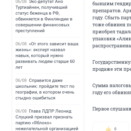
06/08
Экс-депутат Ано
бывшим гендир
Туртиайнен, получивший
препаратов. Ар
статус беженца в РФ,
году. Сбыть пар
обвиняется в Финляндии в
тоже обвинен по
совершении финансовых
преступлений
приобрел тадала
упаковки «Алика
06/08
«От этого зависит ваша
распространена
жизнь»: эксперт назвал
навык, который нужно
развивать людям старше 60
Государственну
лет
продаже эти пр
06/08
Справится даже
Сумма налоговы
школьник: пройдите тест по
году его обвиня
географии, в котором очень
стыдно ошибиться
Первое слушание
06/08
Глава ЛДПР Леонид
Слуцкий призвал признать
партию «Яблоко»
нежелательной организацией
0