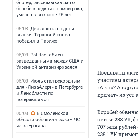
блогер, рассказывавшая о
борьбе с редкой формой рака,
умерла в возрасте 26 лет
06/08
Два золота с одной
вышки: Терновой снова
победил в Париже
06/08
Politico: обмен
разведданными между США и
Украиной активизировался
Препараты акти
участием актер
06/08
Июль стал рекордным
«А что? А вдруг
для «ЛизаАлерт» в Петербурге
и Ленобласти по
кричат» из уст 
потерявшимся
Воробей обвине
06/08
В Смоленской
статье 238 УК, 
области объявили режим ЧС
из-за урагана
707 млн рублей 
238.1 УК приме