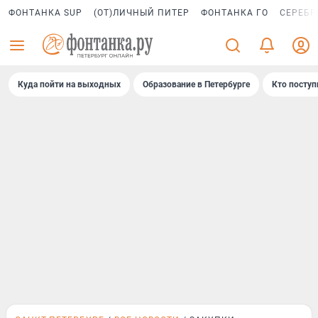
ФОНТАНКА SUP
(ОТ)ЛИЧНЫЙ ПИТЕР
ФОНТАНКА ГО
СЕРЕБР
Куда пойти на выходных
Образование в Петербурге
Кто поступ