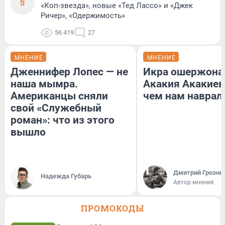
5
«Коп-звезда», новые «Тед Лассо» и «Джек
Ричер», «Одержимость»
56 419
27
МНЕНИЕ
МНЕНИЕ
Дженнифер Лопес — не
Икра ошержона
наша мымра.
Акакия Акакиев
Американцы сняли
чем нам наврал
свой «Служебный
роман»: что из этого
вышло
Дмитрий Грозны
Надежда Губарь
Автор мнения
ПРОМОКОДЫ