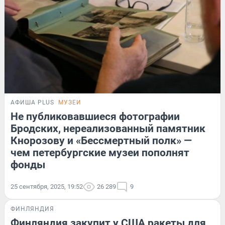
АФИША PLUS
МУЗЕИ
Не публиковавшиеся фотографии
Бродских, нереализованный памятник
Кнорозову и «Бессмертный полк» —
чем петербургские музеи пополнят
фонды
25 сентября, 2025, 19:52
26 289
9
ФИНЛЯНДИЯ
Финляндия закупит у США ракеты для