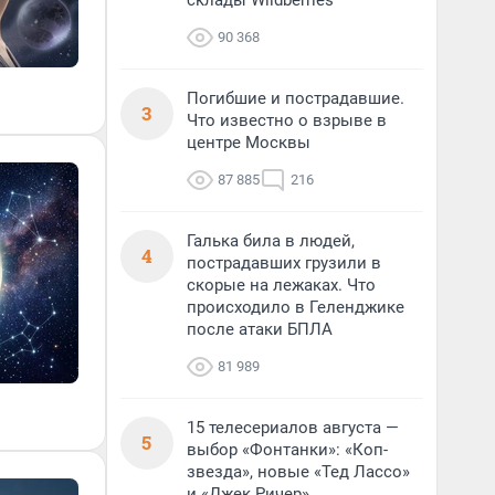
склады Wildberries
90 368
Погибшие и пострадавшие.
3
Что известно о взрыве в
центре Москвы
87 885
216
Галька била в людей,
4
пострадавших грузили в
скорые на лежаках. Что
происходило в Геленджике
после атаки БПЛА
81 989
15 телесериалов августа —
5
выбор «Фонтанки»: «Коп-
звезда», новые «Тед Лассо»
и «Джек Ричер»,