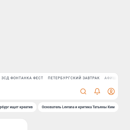
ЗСД ФОНТАНКА ФЕСТ
ПЕТЕРБУРГСКИЙ ЗАВТРАК
АФИША PLUS
рбург ищет креатив
Основатель Levrana и критика Татьяны Ким
Зач