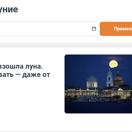
уние
Примен
взошла луна.
вать — даже от