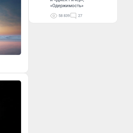
«Одержимость»
58 839
27