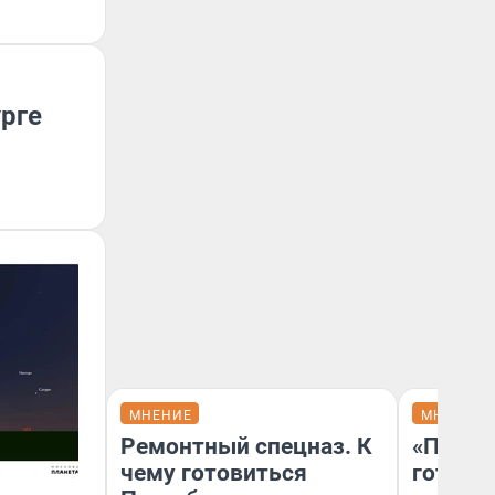
урге
МНЕНИЕ
МНЕНИЕ
Ремонтный спецназ. К
«Плохо
чему готовиться
готов 