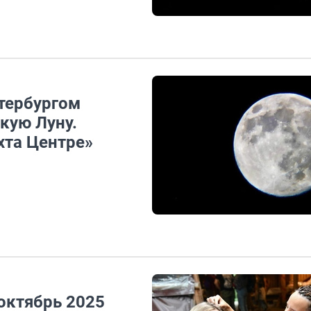
етербургом
кую Луну.
хта Центре»
октябрь 2025