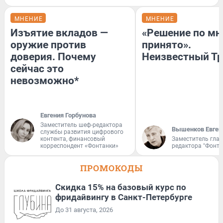
МНЕНИЕ
МНЕНИЕ
Изъятие вкладов —
«Решение по мн
оружие против
принято».
доверия. Почему
Неизвестный Тр
сейчас это
невозможно*
Евгения Горбунова
Заместитель шеф-редактора
Вышенков Евген
службы развития цифрового
контента, финансовый
Заместитель гла
корреспондент «Фонтанки»
редактора "Фонта
ПРОМОКОДЫ
Скидка 15% на базовый курс по
фридайвингу в Санкт-Петербурге
До 31 августа, 2026