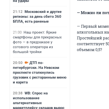
на удары
21:12
Московский и другие
— Можно ли пот
регионы: за день сбито 360
БПЛА, есть раненые
— Первый момен
алкогольных на
21:00
Наш проект: Яркие
смартфоны для прекрасных
Простейший рас
фото — в предзаказе у
соответствует 
сотового оператора из
объемом 0,5?
большой тройки
20:50
ДТП по-
петербургски. На Невском
проспекте столкнулись
грузовик с ресторанным меню
и карета
20:38
WB: Спрос на
использование
альтернативных
маркетплейсу складов вырос