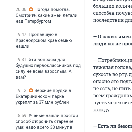
больших количес
20:06
Погода помогла.
способен почув
Смотрите, какие змеи летали
последствия для
над Петербургом
19:47
Пропавшую в
— О каких имен
Красноярском крае семью
люди их не про
нашли
19:31
Эти вопросы для
— Потребляющие
будущих первоклассников под
тяжелая голова,
силу не всем взрослым. А
сухость во рту,
вам?
опасно это под
не есть, не пить
19:12
Верхние прудки в
всем гражданам
Екатерининском парке
пусть через сил
укрепят за 37 млн рублей
жажду.
18:59
Ученые нашли простой
способ отсрочить старение
— Есть ли безо
ума: надо всего 30 минут в