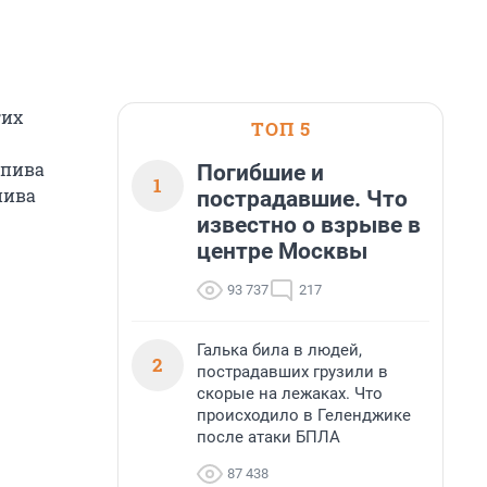
гих
ТОП 5
 пива
Погибшие и
1
пива
пострадавшие. Что
известно о взрыве в
центре Москвы
93 737
217
Галька била в людей,
2
пострадавших грузили в
скорые на лежаках. Что
происходило в Геленджике
после атаки БПЛА
87 438