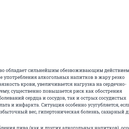
иво обладает сильнейшим обезвоживающим действием
ае употребления алкогольных напитков в жару резко
язкость крови, увеличивается нагрузка на сердечно-
тему, существенно повышается риск как обострения
олеваний сердца и сосудов, так и острых сосудистых
льта и инфаркта. Ситуация особенно усугубляется, есл
избыточный вес, гипертоническая болезнь, сахарный д
ления пива (как и других алкогольных напитков), осо