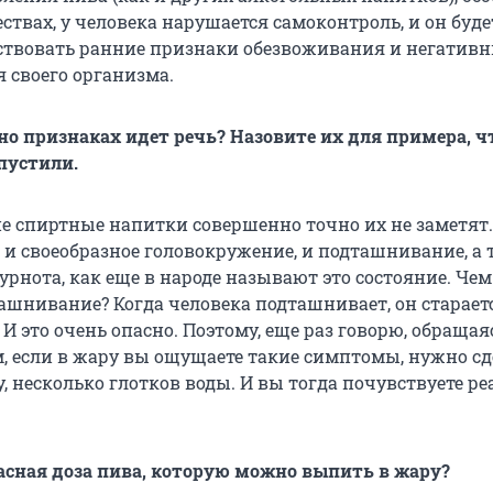
твах, у человека нарушается самоконтроль, и он буде
ствовать ранние признаки обезвоживания и негатив
 своего организма.
но признаках идет речь? Назовите их для примера, 
пустили.
 спиртные напитки совершенно точно их не заметят.
 и своеобразное головокружение, и подташнивание, а
 дурнота, как еще в народе называют это состояние. Чем
ташнивание? Когда человека подташнивает, он старает
. И это очень опасно. Поэтому, еще раз говорю, обращая
, если в жару вы ощущаете такие симптомы, нужно сд
у, несколько глотков воды. И вы тогда почувствуете р
пасная доза пива, которую можно выпить в жару?