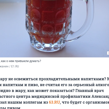
, как о нем привыкли думать?
жанин / E1.RU
жару не освежиться прохладительными напитками? 
 напиткам и пиво, не считая его за серьезный алкого
обидно в жару, как может показаться? Главный врач
ластного центра медицинской профилактики Алексан
азал нашим коллегам из
63.RU
, что будет с организмо
ары пивом.