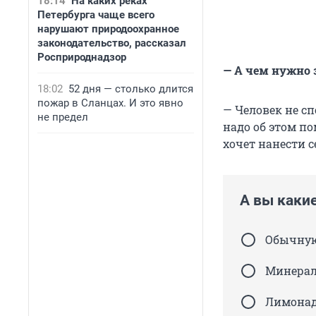
18:14
На каких реках
Петербурга чаще всего
нарушают природоохранное
законодательство, рассказал
Росприроднадзор
— А чем нужно 
18:02
52 дня — столько длится
пожар в Сланцах. И это явно
— Человек не с
не предел
надо об этом по
хочет нанести с
А вы какие
Обычную
Минера
Лимона