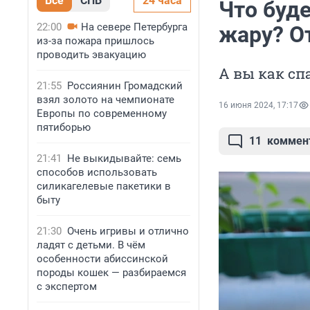
Все
СПБ
24 часа
Что буде
22:00
На севере Петербурга
жару? О
из-за пожара пришлось
проводить эвакуацию
А вы как спа
21:55
Россиянин Громадский
взял золото на чемпионате
16 июня 2024, 17:17
Европы по современному
пятиборью
11
коммен
21:41
Не выкидывайте: семь
способов использовать
силикагелевые пакетики в
быту
21:30
Очень игривы и отлично
ладят с детьми. В чём
особенности абиссинской
породы кошек — разбираемся
с экспертом