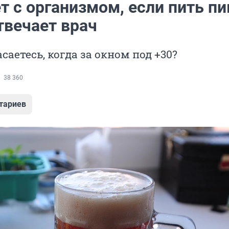
т с организмом, если пить пи
твечает врач
саетесь, когда за окном под +30?
38 360
тариев