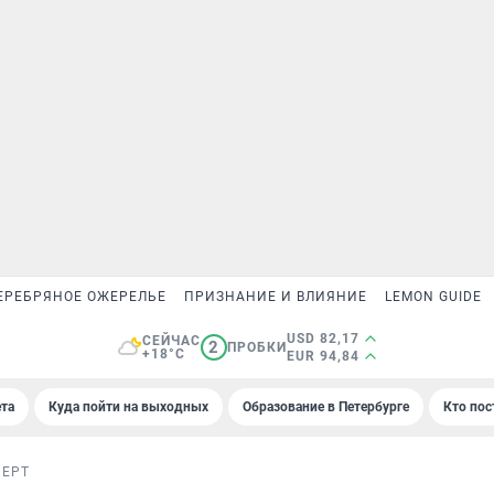
ЕРЕБРЯНОЕ ОЖЕРЕЛЬЕ
ПРИЗНАНИЕ И ВЛИЯНИЕ
LEMON GUIDE
USD 82,17
СЕЙЧАС
2
ПРОБКИ
+18°C
EUR 94,84
та
Куда пойти на выходных
Образование в Петербурге
Кто пос
ПЕРТ