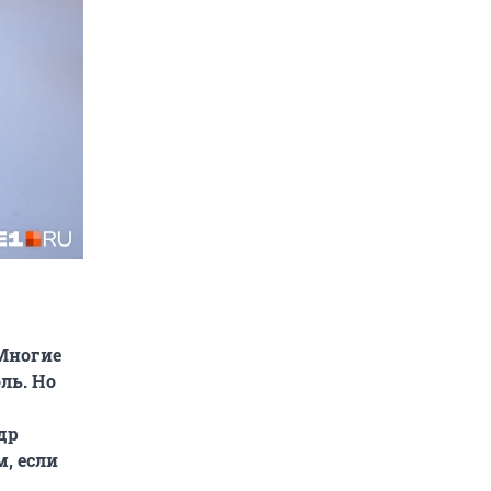
Многие
ль. Но
др
м, если