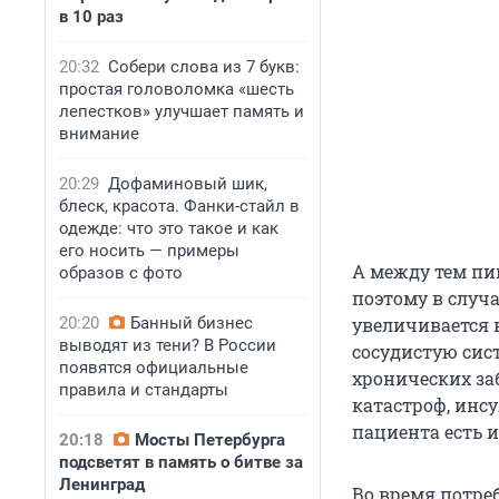
в 10 раз
20:32
Собери слова из 7 букв:
простая головоломка «шесть
лепестков» улучшает память и
внимание
20:29
Дофаминовый шик,
блеск, красота. Фанки-стайл в
одежде: что это такое и как
его носить — примеры
А между тем п
образов с фото
поэтому в случ
20:20
Банный бизнес
увеличивается в
выводят из тени? В России
сосудистую сис
появятся официальные
хронических заб
правила и стандарты
катастроф, инсу
пациента есть 
20:18
Мосты Петербурга
подсветят в память о битве за
Ленинград
Во время потреб