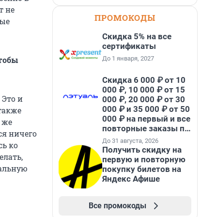
т не
ПРОМОКОДЫ
ные
Скидка 5% на все
сертификаты
До 1 января, 2027
чтобы
Скидка 6 000 ₽ от 10
000 ₽, 10 000 ₽ от 15
 Это и
000 ₽, 20 000 ₽ от 30
000 ₽ и 35 000 ₽ от 50
 также
000 ₽ на первый и все
 же
повторные заказы по
ся ничего
промокоду НАБЕРИ
До 31 августа, 2026
сь ко
Получить скидку на
елать,
первую и повторную
еальную
покупку билетов на
Яндекс Афише
Все промокоды