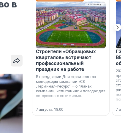
во в
Строители «Образцовых
ГЭС, м
кварталов» встречают
ВВП: в
профессиональный
об ист
праздник на работе
2026-й —
професси
В преддверии Дня строителя топ-
строителе
менеджеры компании «СЗ
строителя
„Терминал-Ресурс“ — о планах
раз. В ГК
компании, испытаниях и поводах для
появился
осторожного оптимизма.
поменяла
7 августа, 18:00
7 августа,