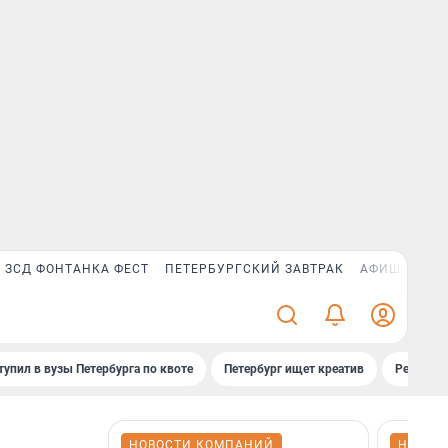
ЗСД ФОНТАНКА ФЕСТ
ПЕТЕРБУРГСКИЙ ЗАВТРАК
АФИША PLUS
тупил в вузы Петербурга по квоте
Петербург ищет креатив
Рейтинги
НОВОСТИ КОМПАНИЙ
НОВОС