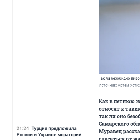
Так ли безобидно пиво
Источник: 
Артем Устю
Как в летнюю 
относят к таким
так ли оно без
Самарского об
21:24
Турция предложила
Муравец расск
России и Украине мораторий
спасаться от ж