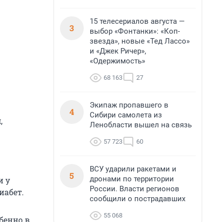
15 телесериалов августа —
3
выбор «Фонтанки»: «Коп-
звезда», новые «Тед Лассо»
и «Джек Ричер»,
«Одержимость»
68 163
27
Экипаж пропавшего в
4
Сибири самолета из
,
Ленобласти вышел на связь
57 723
60
ВСУ ударили ракетами и
5
дронами по территории
и у
России. Власти регионов
иабет.
сообщили о пострадавших
55 068
бенно в