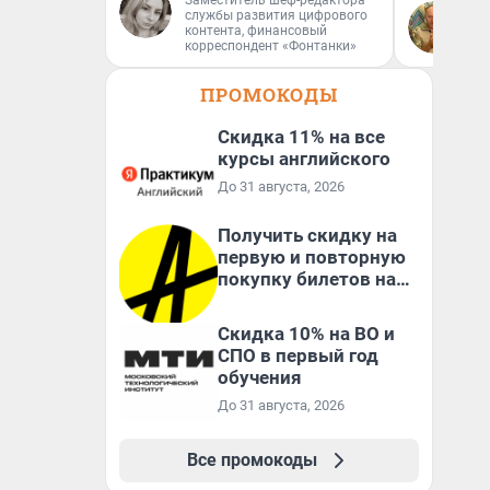
Заместитель шеф-редактора
службы развития цифрового
Де
контента, финансовый
ди
корреспондент «Фонтанки»
ПРОМОКОДЫ
Скидка 11% на все
курсы английского
До 31 августа, 2026
Получить скидку на
первую и повторную
покупку билетов на
Яндекс Афише
Скидка 10% на ВО и
СПО в первый год
обучения
До 31 августа, 2026
Все промокоды