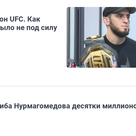
он UFC. Как
было не под силу
биба Нурмагомедова десятки миллион