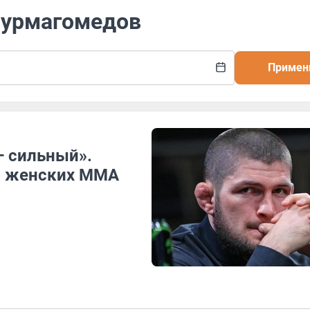
 Нурмагомедов
Примен
— сильный».
в женских ММА