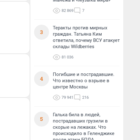
Манежа и «Музыка мира»
82 869
7
Теракты против мирных
3
граждан. Татьяна Ким
ответила, почему ВСУ атакует
склады Wildberries
81 036
Погибшие и пострадавшие.
4
Что известно о взрыве в
центре Москвы
79 941
216
Галька била в людей,
5
пострадавших грузили в
скорые на лежаках. Что
происходило в Геленджике
после атаки БПЛА