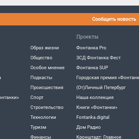
Сообщить новость
Проекты
Образ жизни
Фонтанка Pro
Общество
ЗСД Фонтанка Фест
Особое мнение
Фонтанка SUP
а
Подкасты
Городская премия «Фонтанк
Проиcшествия
(От)Личный Петербург
онтанки»
Спорт
Наша коллекция
Строительство
Книги «Фонтанки»
Технологии
Fontanka.digital
Туризм
Дом Радио
Финансы
Кронштадт: Главное