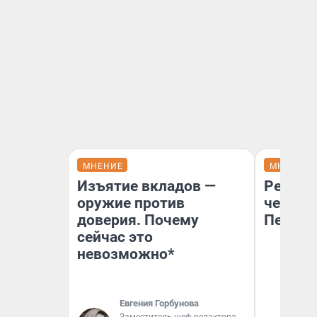
МНЕНИЕ
МНЕНИЕ
Изъятие вкладов —
Ремонт
оружие против
чему г
доверия. Почему
Петерб
сейчас это
невозможно*
Евгения Горбунова