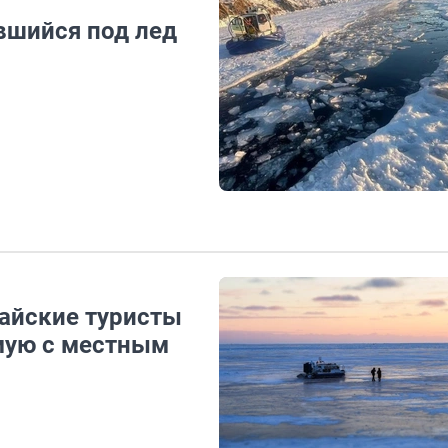
вшийся под лед
тайские туристы
мую с местным