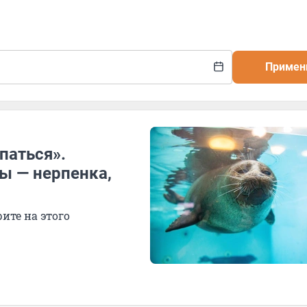
Примен
паться».
ы — нерпенка,
ите на этого