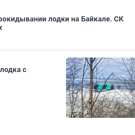
прокидывании лодки на Байкале. СК
х
лодка с