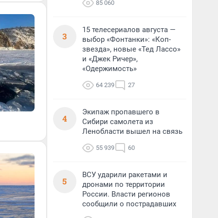
85 060
15 телесериалов августа —
3
выбор «Фонтанки»: «Коп-
звезда», новые «Тед Лассо»
и «Джек Ричер»,
«Одержимость»
64 239
27
Экипаж пропавшего в
4
Сибири самолета из
Ленобласти вышел на связь
55 939
60
ВСУ ударили ракетами и
5
дронами по территории
России. Власти регионов
сообщили о пострадавших