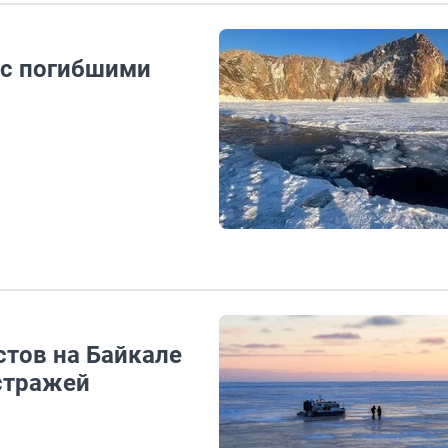
о с погибшими
стов на Байкале
стражей