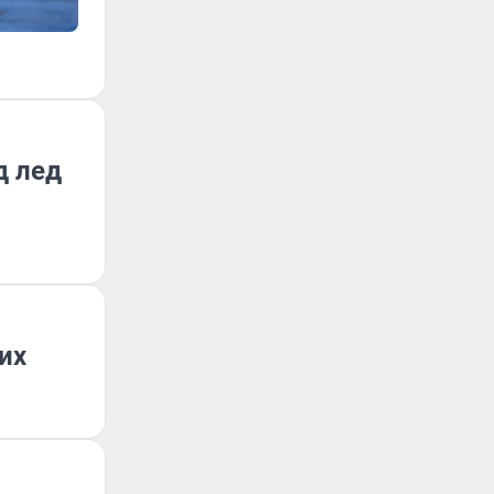
д лед
их