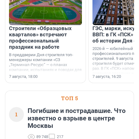
Строители «Образцовых
ГЭС, марки, искус
кварталов» встречают
ВВП: в ГК «ПСК» р
профессиональный
об истории Дня с
праздник на работе
2026-й — юбилейный го
профессионального пр
В преддверии Дня строителя топ-
строителей. 9 августа 2
менеджеры компании «СЗ
строителя будет отмечат
„Терминал-Ресурс“ — о планах
раз. В ГК «ПСК» напомни
компании, испытаниях и поводах для
появился праздник и к
осторожного оптимизма.
7 августа, 18:00
7 августа, 16:20
поменялась роль строит
ТОП 5
Погибшие и пострадавшие. Что
1
известно о взрыве в центре
Москвы
89 748
217