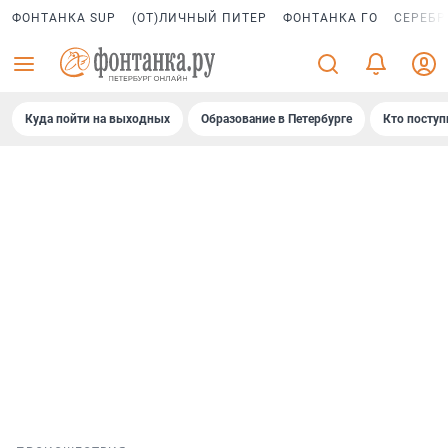
ФОНТАНКА SUP
(ОТ)ЛИЧНЫЙ ПИТЕР
ФОНТАНКА ГО
СЕРЕБР
Куда пойти на выходных
Образование в Петербурге
Кто поступ