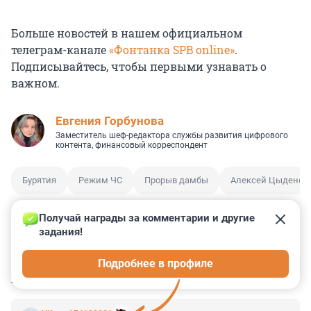
Больше новостей в нашем официальном
телеграм-канале
«Фонтанка SPB online»
.
Подписывайтесь, чтобы первыми узнавать о
важном.
Евгения Горбунова
Заместитель шеф-редактора службы развития цифрового
контента, финансовый корреспондент
Бурятия
Режим ЧС
Прорыв дамбы
Алексей Цыденов
Получай награды за комментарии и другие 
задания!
0
0
1
3
0
Подробнее в профиле
КОММЕНТАРИИ
13