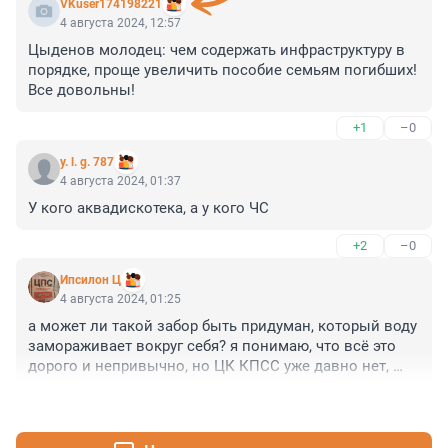
VKuser174198221
4 августа 2024, 12:57
Цыденов молодец: чем содержать инфраструктуру в 
порядке, проще увеличить пособие семьям погибших! 
Все довольны!
+1
–0
y. l. g. 787
4 августа 2024, 01:37
У кого аквадискотека, а у кого ЧС
+2
–0
Ипсилон Ц
4 августа 2024, 01:25
а может ли такой забор быть придуман, который воду 
замораживает вокруг себя? я понимаю, что всё это 
дорого и непривычно, но ЦК КПСС уже давно нет, 
чтобы говорить как надо и заранее разрабатывать, но 
+2
–0
есть способ децентрализации сетецентризма такой 
функции наличия коллективного сознательного