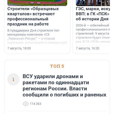
Строители «Образцовых
ГЭС, марки, искус
кварталов» встречают
ВВП: в ГК «ПСК» р
профессиональный
об истории Дня с
праздник на работе
2026-й — юбилейный го
профессионального пр
В преддверии Дня строителя топ-
строителей. 9 августа 2
менеджеры компании «СЗ
строителя будет отмечат
„Терминал-Ресурс“ — о планах
раз. В ГК «ПСК» напомни
компании, испытаниях и поводах для
появился праздник и к
осторожного оптимизма.
7 августа, 18:00
7 августа, 16:20
поменялась роль строит
ТОП 5
ВСУ ударили дронами и
1
ракетами по одиннадцати
регионам России. Власти
сообщили о погибших и раненых
114 363