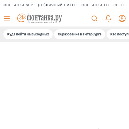
ФОНТАНКА SUP
(ОТ)ЛИЧНЫЙ ПИТЕР
ФОНТАНКА ГО
СЕРЕБР
Куда пойти на выходных
Образование в Петербурге
Кто поступ