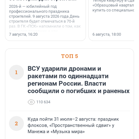
Теперь квартиру в сда
«Образцовый квартал 1
2026-й — юбилейный год
купить со специальной 
профессионального праздника
строителей. 9 августа 2026 года День
строителя будет отмечаться в 70-й
раз. В ГК «ПСК» напомнили о том, как
появился праздник и как
7 августа, 16:20
6 августа, 18:00
поменялась роль строительства.
ТОП 5
ВСУ ударили дронами и
1
ракетами по одиннадцати
регионам России. Власти
сообщили о погибших и раненых
110 634
Куда пойти 31 июля–2 августа: праздник
2
флоксов, «Пространственный сдвиг» у
Манежа и «Музыка мира»