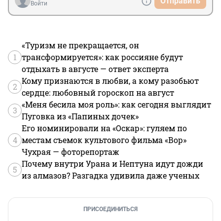
Отправить
Войти
«Туризм не прекращается, он
1
трансформируется»: как россияне будут
отдыхать в августе — ответ эксперта
Кому признаются в любви, а кому разобьют
2
сердце: любовный гороскоп на август
«Меня бесила моя роль»: как сегодня выглядит
3
Пуговка из «Папиных дочек»
Его номинировали на «Оскар»: гуляем по
4
местам съемок культового фильма «Вор»
Чухрая — фоторепортаж
Почему внутри Урана и Нептуна идут дожди
5
из алмазов? Разгадка удивила даже ученых
ПРИСОЕДИНИТЬСЯ