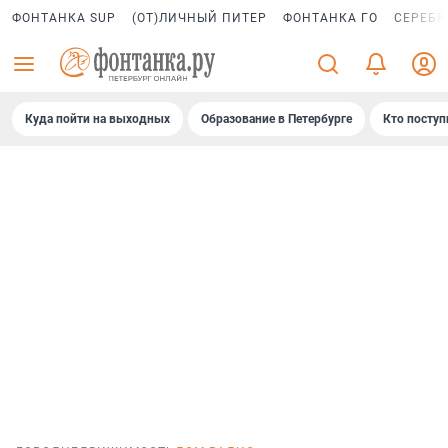
ФОНТАНКА SUP
(ОТ)ЛИЧНЫЙ ПИТЕР
ФОНТАНКА ГО
СЕРЕБР
Куда пойти на выходных
Образование в Петербурге
Кто поступ