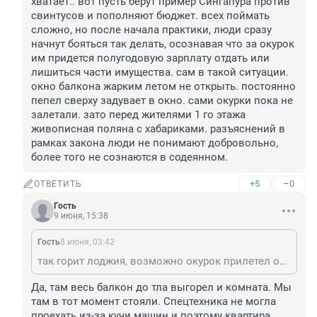
хватает.. вот пусть берут пример Сингапура против 
свинтусов и пополняют бюджет. всех поймать 
сложно, но после начала практики, люди сразу 
начнут бояться так делать, осознавая что за окурок 
им придется полугодовую зарплату отдать или 
лишиться части имущества. сам в такой ситуации. 
окно балкона жарким летом не открыть. постоянно 
пепел сверху задувает в окно. сами окурки пока не 
залетали. зато перед жителями 1 го этажа 
живописная поляна с хабариками. разъяснений в 
рамках закона люди не понимают добровольно, 
более того не сознаются в содеянном.
+5
–0
ОТВЕТИТЬ
Гость
9 июня, 15:38
Гость
8 июня, 03:42
так горит лоджия, возможно окурок прилетел от соседей.
Да, там весь балкон до тла выгорел и комната. Мы 
там в тот момент стояли. Спецтехника не могла 
проехать из-за кучи машин и поэтому квартира 