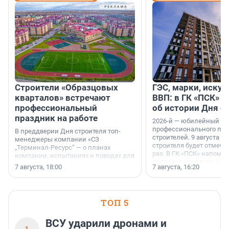
Строители «Образцовых
ГЭС, марки, искус
кварталов» встречают
ВВП: в ГК «ПСК» р
профессиональный
об истории Дня с
праздник на работе
2026-й — юбилейный го
профессионального пр
В преддверии Дня строителя топ-
строителей. 9 августа 2
менеджеры компании «СЗ
строителя будет отмечат
„Терминал-Ресурс“ — о планах
раз. В ГК «ПСК» напомни
компании, испытаниях и поводах для
появился праздник и к
осторожного оптимизма.
7 августа, 18:00
7 августа, 16:20
поменялась роль строит
ТОП 5
ВСУ ударили дронами и