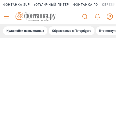
ФОНТАНКА SUP
(ОТ)ЛИЧНЫЙ ПИТЕР
ФОНТАНКА ГО
СЕРЕБР
Куда пойти на выходных
Образование в Петербурге
Кто поступ