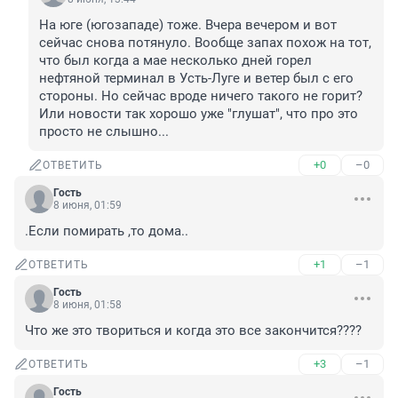
На юге (югозападе) тоже. Вчера вечером и вот 
сейчас снова потянуло. Вообще запах похож на тот, 
что был когда а мае несколько дней горел 
нефтяной терминал в Усть-Луге и ветер был с его 
стороны. Но сейчас вроде ничего такого не горит? 
Или новости так хорошо уже "глушат", что про это 
просто не слышно...
+0
–0
ОТВЕТИТЬ
Гость
8 июня, 01:59
.Если помирать ,то дома..
+1
–1
ОТВЕТИТЬ
Гость
8 июня, 01:58
Что же это твориться и когда это все закончится????
+3
–1
ОТВЕТИТЬ
Гость