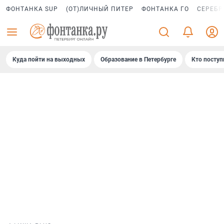
ФОНТАНКА SUP
(ОТ)ЛИЧНЫЙ ПИТЕР
ФОНТАНКА ГО
СЕРЕБР
Куда пойти на выходных
Образование в Петербурге
Кто поступ