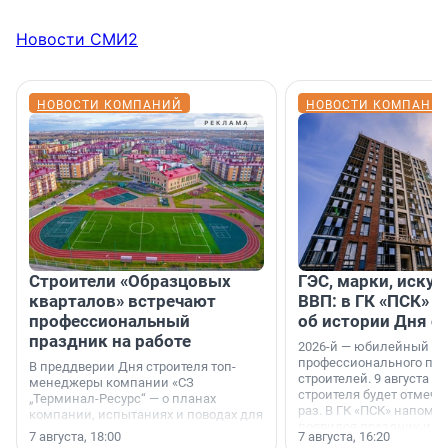
Новости СМИ2
НОВОСТИ КОМПАНИЙ
НОВОСТИ КОМПАНИ
Строители «Образцовых
ГЭС, марки, искус
кварталов» встречают
ВВП: в ГК «ПСК» р
профессиональный
об истории Дня с
праздник на работе
2026-й — юбилейный го
профессионального пр
В преддверии Дня строителя топ-
строителей. 9 августа 2
менеджеры компании «СЗ
строителя будет отмечат
„Терминал-Ресурс“ — о планах
раз. В ГК «ПСК» напомни
компании, испытаниях и поводах для
появился праздник и к
осторожного оптимизма.
7 августа, 18:00
7 августа, 16:20
поменялась роль строит