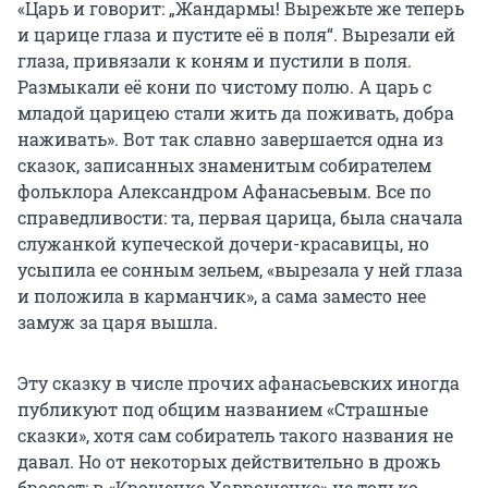
«Царь и говорит: „Жандармы! Вырежьте же теперь
и царице глаза и пустите её в поля“. Вырезали ей
глаза, привязали к коням и пустили в поля.
Размыкали её кони по чистому полю. А царь с
младой царицею стали жить да поживать, добра
наживать». Вот так славно завершается одна из
сказок, записанных знаменитым собирателем
фольклора Александром Афанасьевым. Все по
справедливости: та, первая царица, была сначала
служанкой купеческой дочери-красавицы, но
усыпила ее сонным зельем, «вырезала у ней глаза
и положила в карманчик», а сама заместо нее
замуж за царя вышла.
Эту сказку в числе прочих афанасьевских иногда
публикуют под общим названием «Страшные
сказки», хотя сам собиратель такого названия не
давал. Но от некоторых действительно в дрожь
бросает: в «Крошечке Хаврошечке» не только