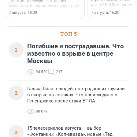
„Терминал-Ресурс“ — о планах
раз. В ГК «ПСК» напомни
компании, испытаниях и поводах для
появился праздник и к
осторожного оптимизма.
7 августа, 18:00
7 августа, 16:20
поменялась роль строит
ТОП 5
Погибшие и пострадавшие. Что
1
известно о взрыве в центре
Москвы
94 520
217
Галька била в людей, пострадавших грузили
2
в скорые на лежаках. Что происходило в
Геленджике после атаки БПЛА
88 079
15 телесериалов августа — выбор
3
«Фонтанки»: «Коп-звезда», новые «Тед