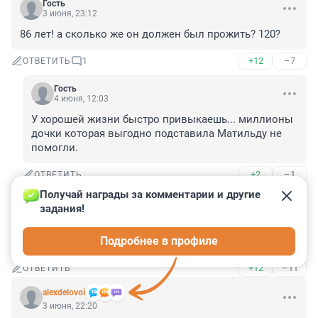
Гость
3 июня, 23:12
86 лет! а сколько же он должен был прожить? 120?
+12
–7
ОТВЕТИТЬ
1
Гость
4 июня, 12:03
У хорошей жизни быстро привыкаешь... миллионы 
дочки которая выгодно подставила Матильду не 
помогли.
+2
–1
ОТВЕТИТЬ
Получай награды за комментарии и другие 
Гость
3 июня, 23:10
задания!
..нагрешил он... нагрешил так своим враньём, что 
Подробнее в профиле
хватит нескольким его поколениям!!
+12
–11
ОТВЕТИТЬ
alexdelovoi
3 июня, 22:20