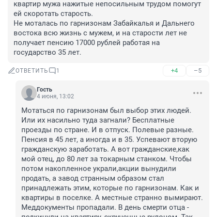
квартир мужа нажитые непосильным трудом помогут 
ей скоротать старость.

Не моталась по гарнизонам Забайкалья и Дальнего 
востока всю жизнь с мужем, и на старости лет не 
получает пенсию 17000 рублей работая на 
государство 35 лет.
+4
–5
ОТВЕТИТЬ
1
Гость
4 июня, 13:02
Мотаться по гарнизонам был выбор этих людей. 
Или их насильно туда загнали? Бесплатные 
проезды по стране. И в отпуск. Полевые разные. 
Пенсия в 45 лет, а иногда и в 35. Успевают вторую 
гражданскую заработать. А вот гражданские,как 
мой отец, до 80 лет за токарным станком. Чтобы 
потом накопленное украли,акции вынудили 
продать, а завод странным образом стал 
принадлежать этим, которые по гарнизонам. Как и 
квартиры в поселке. А местные странно вымирают. 
Меддокументы пропадали. В день смерти отца - 