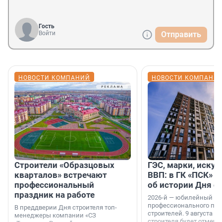
Гость
Войти
Отправить
НОВОСТИ КОМПАНИЙ
НОВОСТИ КОМПАНИ
Строители «Образцовых
ГЭС, марки, искус
кварталов» встречают
ВВП: в ГК «ПСК» р
профессиональный
об истории Дня с
праздник на работе
2026-й — юбилейный го
профессионального пр
В преддверии Дня строителя топ-
строителей. 9 августа 2
менеджеры компании «СЗ
строителя будет отмечат