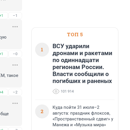
+1
–1
ТОП 5
ую 
ВСУ ударили
1
дронами и ракетами
+1
–0
по одиннадцати
регионам России.
Власти сообщили о
М, такое 
погибших и раненых
101 914
+4
–2
Куда пойти 31 июля–2
2
августа: праздник флоксов,
бще 
«Пространственный сдвиг» у
Манежа и «Музыка мира»