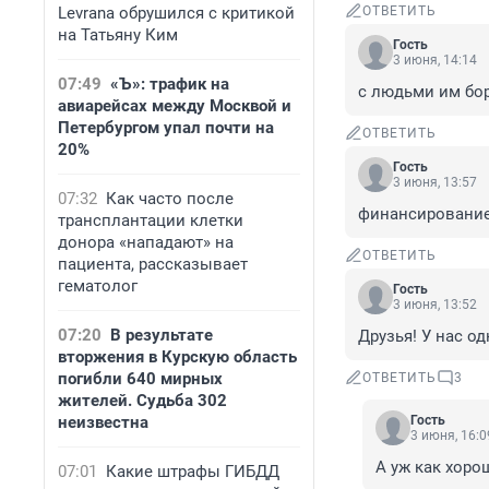
Levrana обрушился с критикой
ОТВЕТИТЬ
на Татьяну Ким
Гость
3 июня, 14:14
07:49
«Ъ»: трафик на
с людьми им бор
авиарейсах между Москвой и
Петербургом упал почти на
ОТВЕТИТЬ
20%
Гость
3 июня, 13:57
07:32
Как часто после
финансирование 
трансплантации клетки
донора «нападают» на
ОТВЕТИТЬ
пациента, рассказывает
гематолог
Гость
3 июня, 13:52
07:20
В результате
Друзья! У нас о
вторжения в Курскую область
погибли 640 мирных
ОТВЕТИТЬ
3
жителей. Судьба 302
неизвестна
Гость
3 июня, 16:0
А уж как хоро
07:01
Какие штрафы ГИБДД