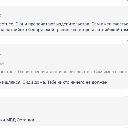
9
естнее. О они препочитают издевительства. Сам имел счастье
на латвийско-белорусской границе со сторны латвийской та
6
:59
 не шляйся. Сиди дома. Тебе никто ничего не должен
ки МВД Эстонии ....