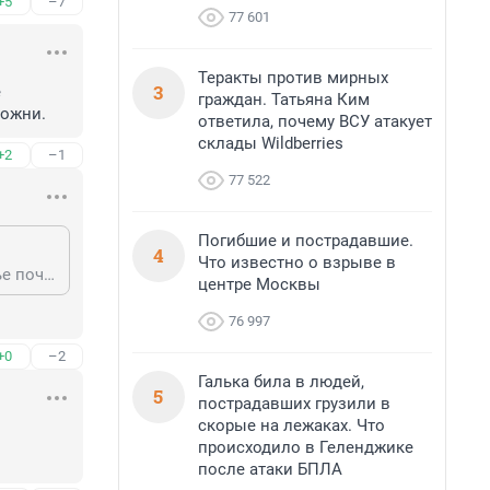
+5
–7
77 601
Теракты против мирных
3
 
граждан. Татьяна Ким
можни.
ответила, почему ВСУ атакует
склады Wildberries
+2
–1
77 522
Погибшие и пострадавшие.
4
Что известно о взрыве в
Так было бы честнее. О они препочитают издевительства. Сам имел счастье почуствовать на латвийско-белорусской границе со сторны латвийской таможни.
центре Москвы
76 997
+0
–2
Галька била в людей,
5
пострадавших грузили в
скорые на лежаках. Что
происходило в Геленджике
после атаки БПЛА