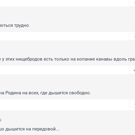
оться трудно
у этих нищебродов есть только на копание канавы вдоль гр
дна Родина на всех, где дышится свободно.
9
шо дышится на передовой...