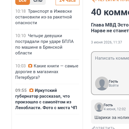
Все
СПБ
24 часа
ПЕРЕЙТИ К ПУ
40 комм
10:18
Транспорт в Ижевске
остановили из-за ракетной
опасности
Глава МВД Эсто
Нарве не стане
10:10
Четыре девушки
пострадали при ударе БПЛА
3 июня 2026, 11:37
по машине в Брянской
области
10:03
Какие книги — самые
дорогие в магазинах
Петербурга?
Гость
Войти
09:55
Иркутский
губернатор рассказал, что
произошло с самолётом из
Гость
Ленобласти. Фото с места ЧП
4 июня, 12:02
Шарики за ноли
ОТВЕТИТЬ