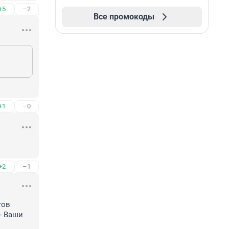
+5
–2
Все промокоды
+1
–0
+2
–1
ов 
 Ваши 