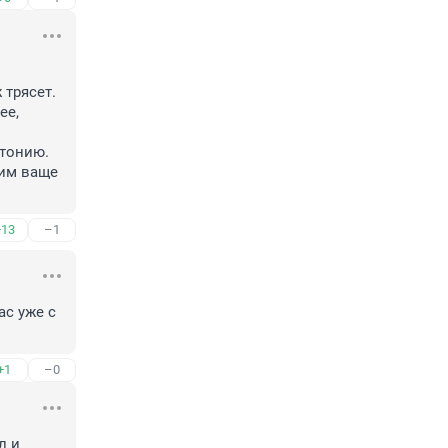
трясет. 
е, 
онию. 

им ваще 
+13
–1
с уже с 
+1
–0
 и 