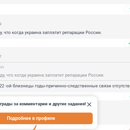
9
у, что когда украина заплатит репарации России.
7
:49
ду, что когда украина заплатит репарации России.
-22 -ой близнецы годы-причинно-следственные связи отсутст
грады за комментарии и другие задания!
Подробнее в профиле
ие, это вызов