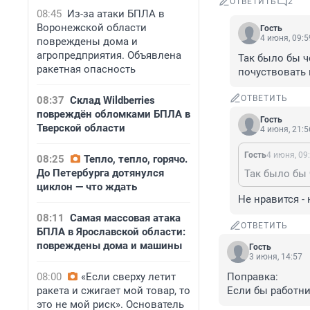
ОТВЕТИТЬ
2
08:45
Из-за атаки БПЛА в
Воронежской области
Гость
4 июня, 09:5
повреждены дома и
агропредприятия. Объявлена
Так было бы ч
ракетная опасность
почуствовать 
ОТВЕТИТЬ
08:37
Склад Wildberries
повреждён обломками БПЛА в
Гость
Тверской области
4 июня, 21:5
Гость
4 июня, 09
08:25
Тепло, тепло, горячо.
До Петербурга дотянулся
циклон — что ждать
Не нравится -
08:11
Самая массовая атака
ОТВЕТИТЬ
БПЛА в Ярославской области:
повреждены дома и машины
Гость
3 июня, 14:57
08:00
«Если сверху летит
Поправка:

ракета и сжигает мой товар, то
Если бы работни
это не мой риск». Основатель