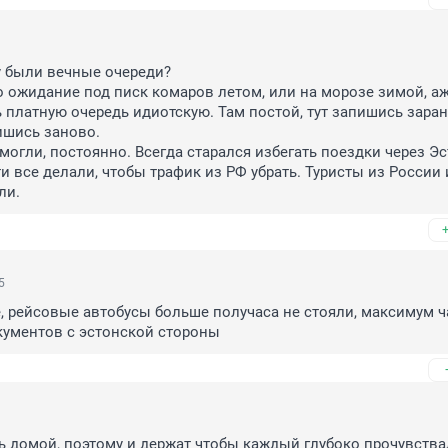
 были вечные очереди?

 ожидание под писк комаров летом, или на морозе зимой, аж 
 платную очередь идиотскую. Там постой, тут запишись заране
шись заново.

могли, постоянно. Всегда старался избегать поездки через Эст
и все делали, чтобы трафик из РФ убрать. Туристы из России 
ли.
5
, рейсовые автобусы больше получаса не стояли, максимум ча
кументов с эстонской стороны
ь домой, поэтому и держат чтобы каждый глубоко прочувствал