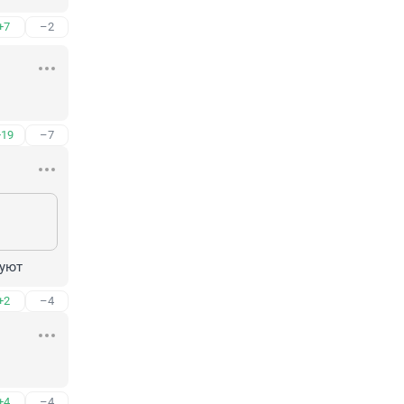
+7
–2
+19
–7
вуют
+2
–4
+4
–4