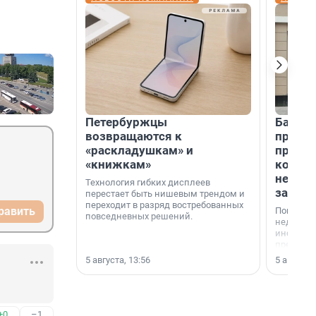
Петербуржцы
Банк К
возвращаются к
програ
«раскладушкам» и
приоб
«книжкам»
комме
недви
Технология гибких дисплеев
застр
перестает быть нишевым трендом и
переходит в разряд востребованных
равить
Покупка 
повседневных решений.
недвижи
инструме
предприн
офис, ск
5 августа, 13:56
5 августа,
или гото
успех сд
выбора о
финанси
+0
–1