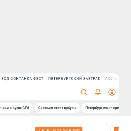
ЗСД ФОНТАНКА ФЕСТ
ПЕТЕРБУРГСКИЙ ЗАВТРАК
АФИША PLUS
ники в вузах СПб
Сколько стоят арбузы
Петербург ищет креатив
НОВОСТИ КОМПАНИЙ
НОВОС