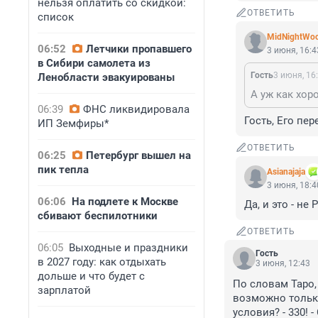
нельзя оплатить со скидкой:
ОТВЕТИТЬ
список
MidNightWoo
06:52
Летчики пропавшего
3 июня, 16:4
в Сибири самолета из
Гость
3 июня, 16
Ленобласти эвакуированы
А уж как хор
06:39
ФНС ликвидировала
Гость, Его пе
ИП Земфиры*
ОТВЕТИТЬ
06:25
Петербург вышел на
пик тепла
Asianajaja
3 июня, 18:4
06:06
На подлете к Москве
Да, и это - не 
сбивают беспилотники
ОТВЕТИТЬ
06:05
Выходные и праздники
Гость
в 2027 году: как отдыхать
3 июня, 12:43
дольше и что будет с
По словам Таро,
зарплатой
возможно только
условия? - 330! 