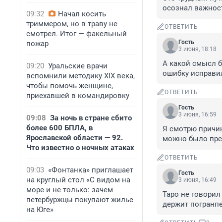
осознал важнос
09:32
Начал косить
триммером, но в траву не
ОТВЕТИТЬ
смотрел. Итог — факельный
Гость
пожар
3 июня, 18:18
А какой смысл б
09:20
Уральские врачи
ошибку исправи
вспомнили методику XIX века,
чтобы помочь женщине,
ОТВЕТИТЬ
приехавшей в командировку
Гость
3 июня, 16:59
09:08
За ночь в стране сбито
более 600 БПЛА, в
Я смотрю причин
Ярославской области — 92.
можно было пред
Что известно о ночных атаках
ОТВЕТИТЬ
09:03
«Фонтанка» приглашает
Гость
на круглый стол «С видом на
3 июня, 16:49
море и не только: зачем
Таро не говорил
петербуржцы покупают жилье
держит погранпе
на Юге»