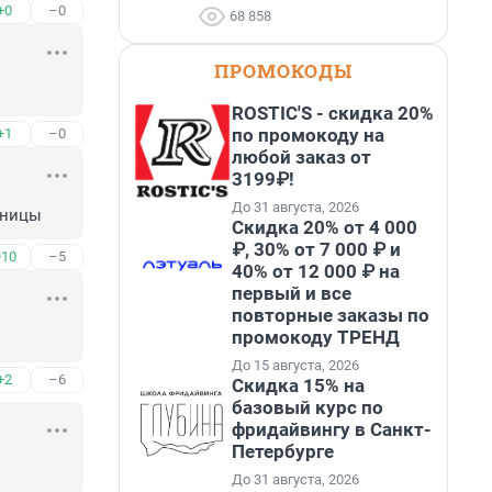
+0
–0
68 858
ПРОМОКОДЫ
ROSTIC'S - скидка 20%
по промокоду на
+1
–0
любой заказ от
3199₽!
До 31 августа, 2026
аницы
Скидка 20% от 4 000
₽, 30% от 7 000 ₽ и
+10
–5
40% от 12 000 ₽ на
первый и все
повторные заказы по
промокоду ТРЕНД
До 15 августа, 2026
+2
–6
Скидка 15% на
базовый курс по
фридайвингу в Санкт-
Петербурге
До 31 августа, 2026