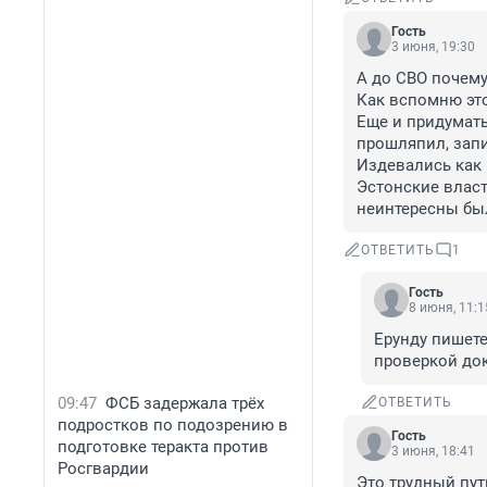
Гость
3 июня, 19:30
А до СВО почему
Как вспомню это
Еще и придумать
прошляпил, запи
Издевались как 
Эстонские власт
неинтересны бы
ОТВЕТИТЬ
1
Гость
8 июня, 11:1
Ерунду пишете
проверкой до
09:47
ФСБ задержала трёх
ОТВЕТИТЬ
подростков по подозрению в
Гость
подготовке теракта против
3 июня, 18:41
Росгвардии
Это трудный пут