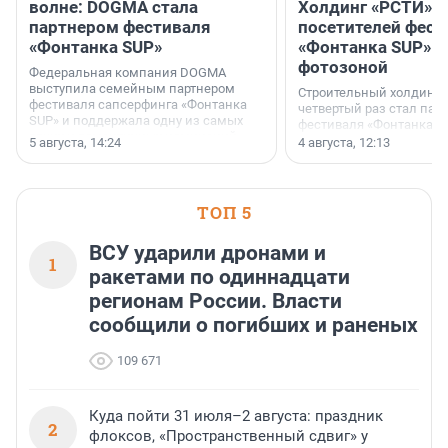
волне: DOGMA стала
Холдинг «РСТИ» 
партнером фестиваля
посетителей фест
«Фонтанка SUP»
«Фонтанка SUP» я
фотозоной
Федеральная компания DOGMA
выступила семейным партнером
Строительный холдинг 
фестиваля сапсерфинга «Фонтанка
четвертый раз стал пар
SUP» и поддержала одну из самых
фестиваля «Фонтанка S
ярких и романтичных номинаций —
раз компания стремится
5 августа, 14:24
4 августа, 12:13
«SUP-свадьба».
привезти корпоративну
и подарить настоящий 
посетителям фестиваля
необычной фотозоне.
ТОП 5
ВСУ ударили дронами и
1
ракетами по одиннадцати
регионам России. Власти
сообщили о погибших и раненых
109 671
Куда пойти 31 июля–2 августа: праздник
2
флоксов, «Пространственный сдвиг» у