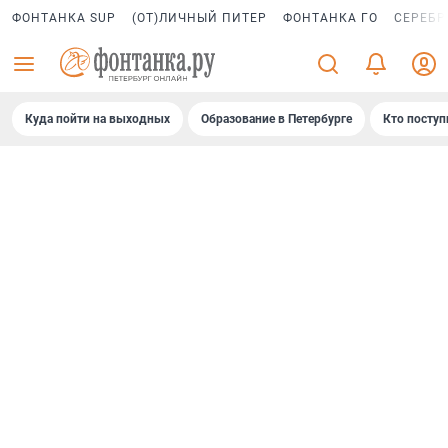
ФОНТАНКА SUP
(ОТ)ЛИЧНЫЙ ПИТЕР
ФОНТАНКА ГО
СЕРЕБР
Куда пойти на выходных
Образование в Петербурге
Кто поступ