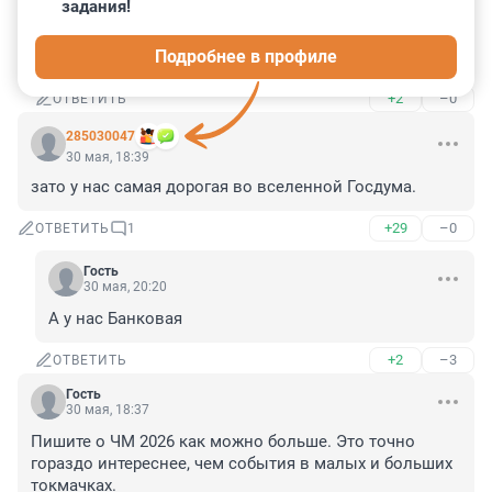
задания!
ZavtraBudetLuchshe
31 мая, 01:43
Подробнее в профиле
На зенит похоже
+2
–0
ОТВЕТИТЬ
285030047
30 мая, 18:39
зато у нас самая дорогая во вселенной Госдума.
+29
–0
ОТВЕТИТЬ
1
Гость
30 мая, 20:20
А у нас Банковая
+2
–3
ОТВЕТИТЬ
Гость
30 мая, 18:37
Пишите о ЧМ 2026 как можно больше. Это точно 
гораздо интереснее, чем события в малых и больших 
токмачках.