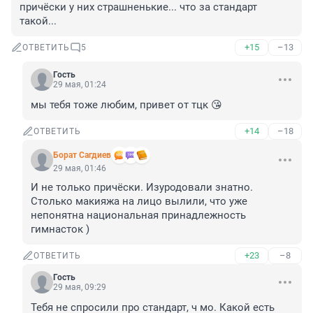
причёски у них страшненькие... что за стандарт 
такой...
+15
–13
ОТВЕТИТЬ
5
Гость
29 мая, 01:24
мы тебя тоже любим, привет от тцк 😘
+14
–18
ОТВЕТИТЬ
Борат Сaгдиев
29 мая, 01:46
И не только причёски. Изуродовали знатно. 
Столько макияжа на лицо вылили, что уже 
непонятна национальная принадлежность 
гимнасток )
+23
–8
ОТВЕТИТЬ
Гость
29 мая, 09:29
Тебя не спросили про стандарт, ч мо. Какой есть 