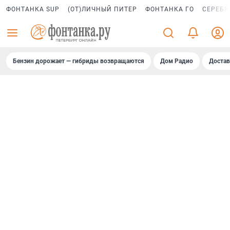
ФОНТАНКА SUP
(ОТ)ЛИЧНЫЙ ПИТЕР
ФОНТАНКА ГО
СЕРЕБР
Бензин дорожает — гибриды возвращаются
Дом Радио
Достав