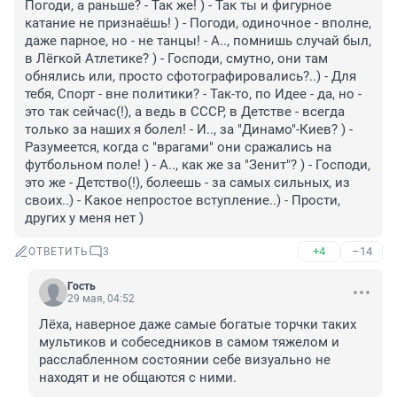
Погоди, а раньше? - Так же! ) - Так ты и фигурное 
катание не признаёшь! ) - Погоди, одиночное - вполне, 
даже парное, но - не танцы! - А.., помнишь случай был, 
в Лёгкой Атлетике? ) - Господи, смутно, они там 
обнялись или, просто сфотографировались?..) - Для 
тебя, Спорт - вне политики? - Так-то, по Идее - да, но - 
это так сейчас(!), а ведь в СССР, в Детстве - всегда 
только за наших я болел! - И.., за "Динамо"-Киев? ) - 
Разумеется, когда с "врагами" они сражались на 
футбольном поле! ) - А.., как же за "Зенит"? ) - Господи, 
это же - Детство(!), болеешь - за самых сильных, из 
своих..) - Какое непростое вступление..) - Прости, 
других у меня нет )
+4
–14
ОТВЕТИТЬ
3
Гость
29 мая, 04:52
Лёха, наверное даже самые богатые торчки таких 
мультиков и собеседников в самом тяжелом и 
расслабленном состоянии себе визуально не 
находят и не общаются с ними.