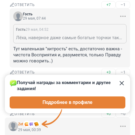
+7
–1
ОТВЕТИТЬ
Гость
29 мая, 07:44
Гость
29 мая, 04:52
Лёха, наверное даже самые богатые торчки таких мультиков и собеседников в самом тяжелом и расслабленном состоянии себе визуально не находят и не общаются с ними.
Тут маленькая "хитрость" есть, достаточно важна - 
чистота Восприятия и, разумеется, только Правду 
можно говорить..)
+3
–1
ОТВЕТИТЬ
Получай награды за комментарии и другие 
274482549
задания!
29 мая, 10:53
Вас там много или только двое? - из стенограммы 
Подробнее в профиле
непоянтно, друг интересуется.
+0
–0
ОТВЕТИТЬ
Zet
29 мая, 00:39