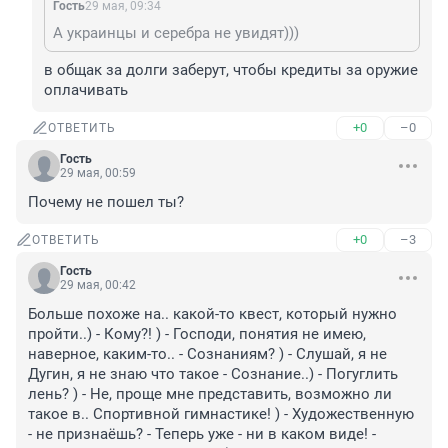
Гость
29 мая, 09:34
А украинцы и серебра не увидят)))
в общак за долги заберут, чтобы кредиты за оружие 
оплачивать
+0
–0
ОТВЕТИТЬ
Гость
29 мая, 00:59
Почему не пошел ты?
+0
–3
ОТВЕТИТЬ
Гость
29 мая, 00:42
Больше похоже на.. какой-то квест, который нужно 
пройти..) - Кому?! ) - Господи, понятия не имею, 
наверное, каким-то.. - Сознаниям? ) - Слушай, я не 
Дугин, я не знаю что такое - Сознание..) - Погуглить 
лень? ) - Не, проще мне представить, возможно ли 
такое в.. Спортивной гимнастике! ) - Художественную 
- не признаёшь? - Теперь уже - ни в каком виде! - 