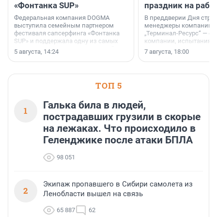
«Фонтанка SUP»
праздник на рабо
Федеральная компания DOGMA
В преддверии Дня строи
выступила семейным партнером
менеджеры компании «
фестиваля сапсерфинга «Фонтанка
„Терминал-Ресурс“ — о 
SUP» и поддержала одну из самых
компании, испытаниях 
ярких и романтичных номинаций —
осторожного оптимизма
5 августа, 14:24
7 августа, 18:00
«SUP-свадьба».
ТОП 5
Галька била в людей,
1
пострадавших грузили в скорые
на лежаках. Что происходило в
Геленджике после атаки БПЛА
98 051
Экипаж пропавшего в Сибири самолета из
2
Ленобласти вышел на связь
65 887
62