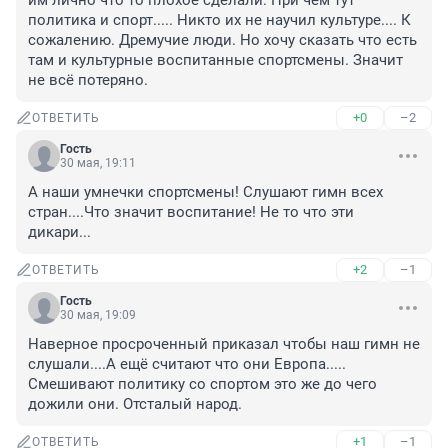
им лично что то плохое сделали. При чём тут 
политика и спорт..... Никто их не научил культуре.... К 
сожалению. Дремучие люди. Но хочу сказать что есть 
там и культурные воспитанные спортсмены. Значит 
не всё потеряно.
+0
–2
ОТВЕТИТЬ
Гость
30 мая, 19:11
А наши умнечки спортсмены! Слушают гимн всех 
стран....Что значит воспитание! Не то что эти 
дикари...
+2
–1
ОТВЕТИТЬ
Гость
30 мая, 19:09
Наверное просроченный приказал чтобы наш гимн не 
слушали....А ещё считают что они Европа..... 
Смешивают политику со спортом это же до чего 
дожили они. Отсталый народ.
+1
–1
ОТВЕТИТЬ