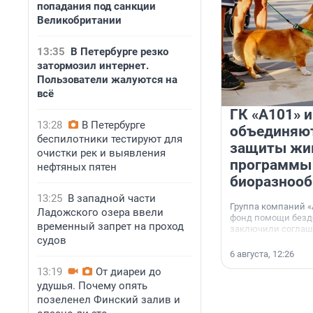
попадания под санкции
Великобритании
13:35
В Петербурге резко
затормозил интернет.
Пользователи жалуются на
всё
ГК «А101» 
13:28
В Петербурге
объединяют
беспилотники тестируют для
защиты жи
очистки рек и выявления
программы
нефтяных пятен
биоразнооб
13:25
В западной части
Группа компаний «
Ладожского озера ввели
фонд помощи без
временный запрет на проход
заключили соглаше
судов
сотрудничестве.
6 августа, 12:26
13:19
От диареи до
удушья. Почему опять
позеленел Финский залив и