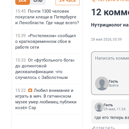
Все
СПБ
24 часа
ПЕРЕЙТИ К ПУ
12 комм
15:45
Почти 1300 человек
покусали клещи в Петербурге
и Ленобласти. Где чаще всего?
Нутрициолог на
15:39
«Ростелеком» сообщил
28 мая 2026, 05:59
о кратковременном сбое в
работе сети
15:33
От «футбольного бога»
до допинговой
дисквалификации: что
случилось с Заболотным
Гость
Войти
15:22
Любил внимание и
играть в мяч. В гатчинском
музее умер любимец публики
Гость
козёл Сэр
29 мая, 11:24
где его теперь 
ОТВЕТИТЬ