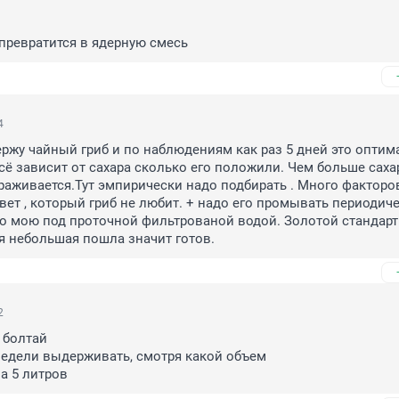
и превратится в ядерную смесь
4
ржу чайный гриб и по наблюдениям как раз 5 дней это оптима
сё зависит от сахара сколько его положили. Чем больше сахара
раживается.Тут эмпирически надо подбирать . Много факторов,
вет , который гриб не любит. + надо его промывать периодичес
го мою под проточной фильтрованой водой. Золотой стандарт -
я небольшая пошла значит готов.
2
 болтай

едели выдерживать, смотря какой объем

на 5 литров