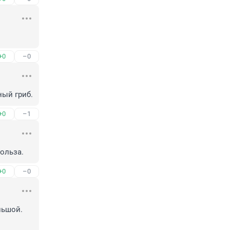
+0
–0
ный гриб.
+0
–1
польза.
+0
–0
ьшой. 