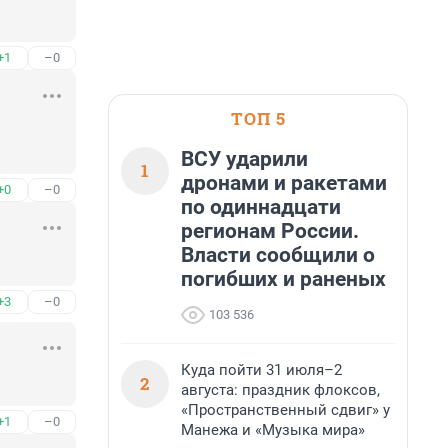
+1
–0
ТОП 5
ВСУ ударили
1
дронами и ракетами
+0
–0
по одиннадцати
регионам России.
Власти сообщили о
погибших и раненых
+3
–0
103 536
Куда пойти 31 июля–2
2
августа: праздник флоксов,
«Пространственный сдвиг» у
+1
–0
Манежа и «Музыка мира»