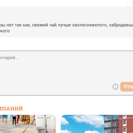
ы нет так как, свежий чай лучше заплесневелого, забродившег
нного
Отп
МПАНИЙ