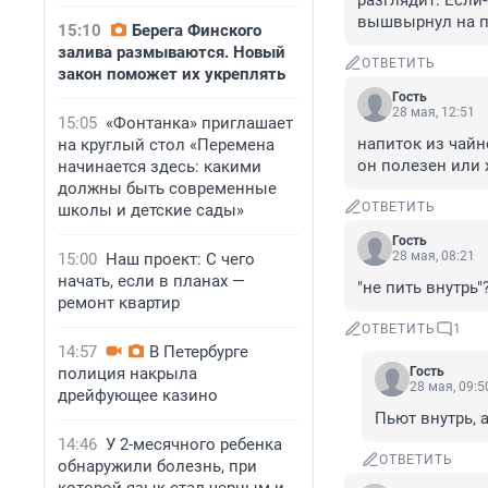
разглядит. Если-
вышвырнул на по
15:10
Берега Финского
залива размываются. Новый
ОТВЕТИТЬ
закон поможет их укреплять
Гость
28 мая, 12:51
15:05
«Фонтанка» приглашает
напиток из чайно
на круглый стол «Перемена
он полезен или 
начинается здесь: какими
должны быть современные
ОТВЕТИТЬ
школы и детские сады»
Гость
28 мая, 08:21
15:00
Наш проект: С чего
начать, если в планах —
"не пить внутрь"
ремонт квартир
ОТВЕТИТЬ
1
14:57
В Петербурге
полиция накрыла
Гость
28 мая, 09:5
дрейфующее казино
Пьют внутрь, 
14:46
У 2-месячного ребенка
ОТВЕТИТЬ
обнаружили болезнь, при