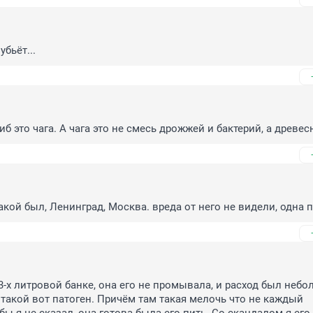
убьёт...
б это чага. А чага это не смесь дрожжей и бактерий, а древес
акой был, Ленинград, Москва. вреда от него не видели, одна 
3-х литровой банке, она его не промывала, и расход был небол
 такой вот патоген. Причём там такая мелочь что не каждый 