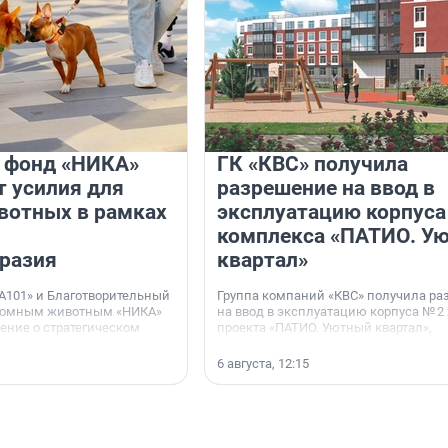
и фонд «НИКА»
ГК «КВС» получила
 усилия для
разрешение на ввод в
вотных в рамках
эксплуатацию корпуса
комплекса «ПАТИО. У
разия
квартал»
А101» и Благотворительный
Группа компаний «КВС» получила р
домным животным «НИКА»
на ввод в эксплуатацию корпуса № 2
ние о стратегическом
проекта «ПАТИО. Уютный квартал»,
расположенного во Всеволожском р
Ленинградской области.
6 августа, 12:15