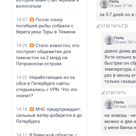
которой язык стал черным и
Гость
волосатым
28 мая, 07:46
за 5-7 дней он 
14:37
Почти тонну
погибшей рыбы собрали с
ОТВЕТИТЬ
2
берега реки Туры в Тюмени
Гость
28 мая, 08:1
14:29
Стало известно, кто
давно дома де
построит общежитие для
Хотя сильно в
гимнасток за 2 млрд на
быстрее он сб
Петровском острове
температура, с
раз в месяц е
14:22
Неработающие из-за
только газаци
сбоя в Петербурге сайты
открывались с VPN. Что это
ОТВЕТИТЬ
значит?
Гость
28 мая, 12:5
14:18
МЧС предупреждает:
сильный ветер доберется и до
не знаешь - не
Петербурга
можно и две н
у меня банка 
14:11
В Брянской области —