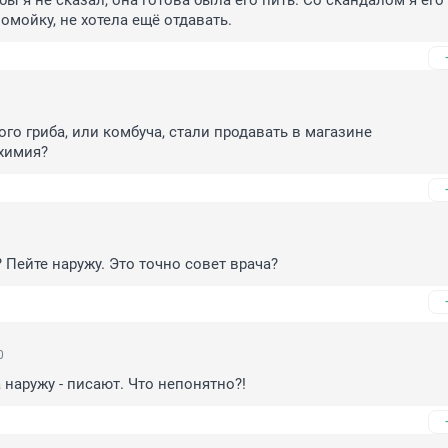
бы я не сказал, она готова была его пить. Со скандалом я его 
мойку, не хотела ещё отдавать.
го гриба, или комбуча, стали продавать в магазине

химия?
? Пейте наружу. Это точно совет врача?
0
а наружу - писают. Что непонятно?!