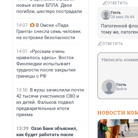
ОТВЕТИТЬ
новые атаки БПЛА. Двое
погибли, шестеро пострадали
Гость
28 мая, 06:44
14:07
В Омске «Лада
Патогенной флор
Гранта» снесла семь человек
тому же, патоге
на островке безопасности
ОТВЕТИТЬ
14:01
«Русским очень
нравилось здесь». Восток
Финляндии испытывает
трудности после закрытия
границы с РФ
Гость
Войти
13:50
В вузы зачислили почти
42 тысячи участников СВО и
их детей. Фальков подвел
предварительные итоги
НОВОСТИ КО
приема
13:39
Ozon Банк объяснил,
как будет работать после