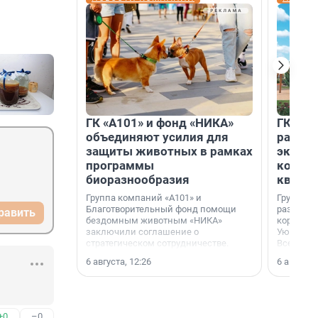
ГК «А101» и фонд «НИКА»
ГК «КВ
объединяют усилия для
разреш
защиты животных в рамках
эксплу
программы
компл
биоразнообразия
кварта
Группа компаний «А101» и
Группа к
Благотворительный фонд помощи
разрешен
равить
бездомным животным «НИКА»
корпуса 
заключили соглашение о
Уютный к
стратегическом сотрудничестве.
Всеволо
Ленингра
6 августа, 12:26
6 августа,
+0
–0