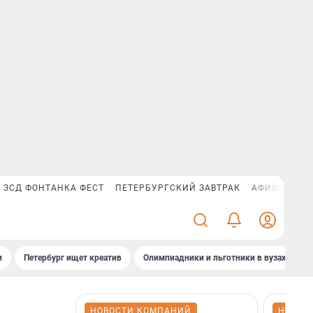
ЗСД ФОНТАНКА ФЕСТ
ПЕТЕРБУРГСКИЙ ЗАВТРАК
АФИША PLUS
и
Петербург ищет креатив
Олимпиадники и льготники в вузах СПб
НОВОСТИ КОМПАНИЙ
НОВОС