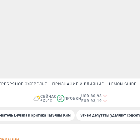
ЕРЕБРЯНОЕ ОЖЕРЕЛЬЕ
ПРИЗНАНИЕ И ВЛИЯНИЕ
LEMON GUIDE
USD 80,93
СЕЙЧАС
3
ПРОБКИ
+25°C
EUR 93,19
ователь Levrana и критика Татьяны Ким
Зачем депутаты удаляют соцсет