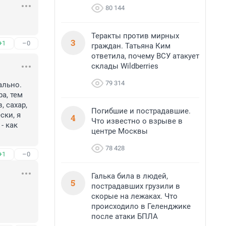
80 144
Теракты против мирных
3
+1
–0
граждан. Татьяна Ким
ответила, почему ВСУ атакует
склады Wildberries
79 314
льно. 
, тем 
 сахар, 
Погибшие и пострадавшие.
ки, я 
4
Что известно о взрыве в
 как 
центре Москвы
78 428
+1
–0
Галька била в людей,
5
пострадавших грузили в
скорые на лежаках. Что
происходило в Геленджике
после атаки БПЛА