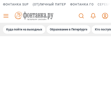
ФОНТАНКА SUP
(ОТ)ЛИЧНЫЙ ПИТЕР
ФОНТАНКА ГО
СЕРЕБР
Куда пойти на выходных
Образование в Петербурге
Кто поступ