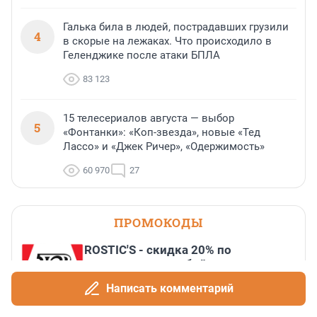
Галька била в людей, пострадавших грузили
4
в скорые на лежаках. Что происходило в
Геленджике после атаки БПЛА
83 123
15 телесериалов августа — выбор
5
«Фонтанки»: «Коп-звезда», новые «Тед
Лассо» и «Джек Ричер», «Одержимость»
60 970
27
ПРОМОКОДЫ
ROSTIC'S - скидка 20% по
промокоду на любой заказ от
3199₽!
Написать комментарий
До 31 августа, 2026
Скидка 11% на все курсы