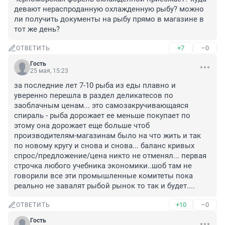
девают нераспроданную охлажденную рыбу? можно 
ли получить документы на рыбу прямо в магазине в 
тот же день?
+7
–0
ОТВЕТИТЬ
Гость
25 мая, 15:23
за последние лет 7-10 рыба из еды плавно и 
уверенно перешла в раздел деликатесов по 
заоблачным ценам... это самозакручивающаяся 
спираль - рыба дорожает ее меньше покупает по 
этому она дорожает еще больше чтоб 
производителям-магазинам было на что жить и так 
по новому кругу и снова и снова... баланс кривых 
спрос/предложение/цена никто не отменял... первая 
строчка любого учебника экономики..шоб там не 
говорили все эти промышленные комитеты пока 
реально не завалят рыбой рынок то так и будет....
+10
–0
ОТВЕТИТЬ
Гость