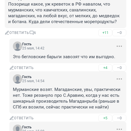
Позорище какое, уж креветок в РФ навалом, что 
мурманских, что камчатских, сахалинских, 
магаданских, на любой вкус, от мелких, до медведок 
и ботана. Куда дели отечественные морепродукты?
+11
–0
ОТВЕТИТЬ
6
Гость
25 мая, 14:42
Это бегловские барыги завозят что им выгодно.
+4
–0
ОТВЕТИТЬ
Гость
25 мая, 14:54
Мурманские возят. Магаданские, увы, практически 
нет. Тоже резануло про С.Аравию, когда у нас есть 
шикарный производитель Магаданрыба (раньше в 
СПб их возили, сейчас практически не найти)
+5
–0
ОТВЕТИТЬ
Гость