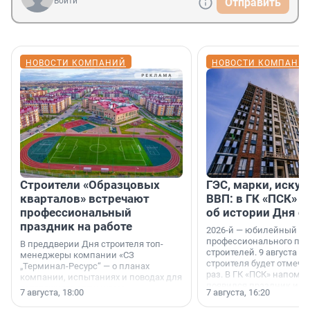
Войти
Отправить
НОВОСТИ КОМПАНИЙ
НОВОСТИ КОМПАНИ
Строители «Образцовых
ГЭС, марки, искус
кварталов» встречают
ВВП: в ГК «ПСК» р
профессиональный
об истории Дня с
праздник на работе
2026-й — юбилейный го
профессионального пр
В преддверии Дня строителя топ-
строителей. 9 августа 2
менеджеры компании «СЗ
строителя будет отмечат
„Терминал-Ресурс“ — о планах
раз. В ГК «ПСК» напомни
компании, испытаниях и поводах для
появился праздник и к
осторожного оптимизма.
7 августа, 18:00
7 августа, 16:20
поменялась роль строит