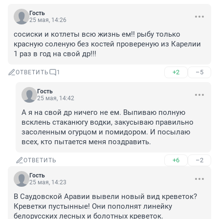
Гость
25 мая, 14:26
сосиски и котлеты всю жизнь ем!! рыбу только 
красную соленую без костей провереную из Карелии 
1 раз в год на свой др!!!
+2
–5
ОТВЕТИТЬ
1
Гость
25 мая, 14:42
А я на свой др ничего не ем. Выпиваю полную 
всклень стаканюгу водки, закусываю правильно 
засоленным огурцом и помидором. И посылаю 
всех, кто пытается меня поздравить.
+6
–2
ОТВЕТИТЬ
Гость
25 мая, 14:23
В Саудовской Аравии вывели новый вид креветок? 
Креветки пустынные! Они пополнят линейку 
белорусских лесных и болотных креветок.
