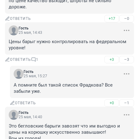
по цене качество выходит, шпроты не сильно 
дороже.
+17
–0
ОТВЕТИТЬ
Гость
25 мая, 14:43
Цены барыг нужно контролировать на федеральном 
уровне!
+3
–3
ОТВЕТИТЬ
1
Гость
25 мая, 15:27
А помните был такой список Фрадкова? Все 
забыли уже.
+0
–1
ОТВЕТИТЬ
Гость
25 мая, 14:40
Это бегловские барыги завозят что им выгодно и 
цены на корюшку искусственно завышают!

Вон из города!