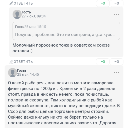
+0
–0
ОТВЕТИТЬ
Гость
27 июня, 09:04
Гость
25 мая, 15:15
Покупал, пробовал. Это не осетрина, а g..а кусок, фермовая. Настоящая дикая осетрина на вкус напоминает молочного поросенка.
Молочный поросенок тоже в советском союзе 
остался -)
+0
–0
ОТВЕТИТЬ
Гость
25 мая, 14:45
О какой рыбе речь, вон лежит в магните заморозка 
филе треска по 1200р кг. Креветки в 2 раза дешевле 
стоят, правда в них есть нечего, пока почистишь, 
половина скорлупа. Там холодильник с рыбой как 
музейный экспонат, никто к нему не подходит даже. В 
Ссср для рыбы целые торговые центры строили. 
Сейчас даже кильку никто не берёт, только на 
ностальгических воспоминаниях разве что. Дорогая 