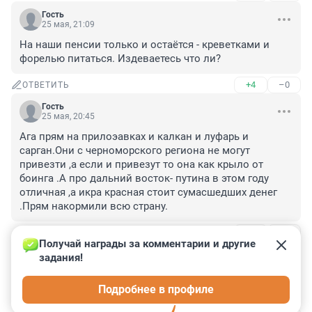
Гость
25 мая, 21:09
На наши пенсии только и остаётся - креветками и 
форелью питаться. Издеваетесь что ли?
+4
–0
ОТВЕТИТЬ
Гость
25 мая, 20:45
Ага прям на прилоэавках и калкан и луфарь и 
сарган.Они с черноморского региона не могут 
привезти ,а если и привезут то она как крыло от 
боинга .А про дальний восток- путина в этом году 
отличная ,а икра красная стоит сумасшедших денег 
.Прям накормили всю страну.
+3
–1
ОТВЕТИТЬ
1
Получай награды за комментарии и другие 
задания!
Гость
26 мая, 00:07
Подробнее в профиле
ИЗ, ИЗ региона! можно привезти